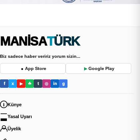
MANİSA
TÜRK
Biz sadece haber veririz yorum sizin...
App Store
Google Play
●
▶
f
x
▶
☘
t
◎
in
g
Künye
Yasal Uyarı
Üyelik