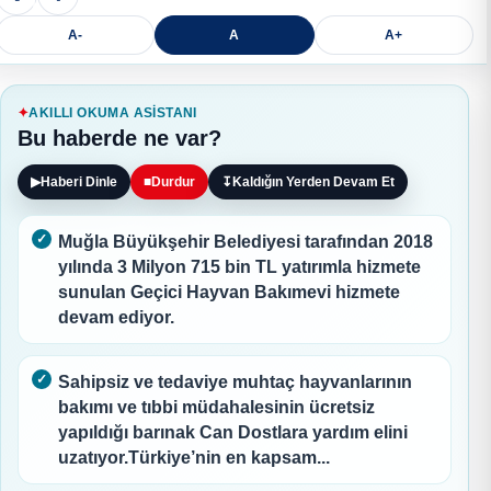
A-
A
A+
AKILLI OKUMA ASISTANI
Bu haberde ne var?
▶
Haberi Dinle
■
Durdur
↧
Kaldığın Yerden Devam Et
Muğla Büyükşehir Belediyesi tarafından 2018
yılında 3 Milyon 715 bin TL yatırımla hizmete
sunulan Geçici Hayvan Bakımevi hizmete
devam ediyor.
Sahipsiz ve tedaviye muhtaç hayvanlarının
bakımı ve tıbbi müdahalesinin ücretsiz
yapıldığı barınak Can Dostlara yardım elini
uzatıyor.Türkiye’nin en kapsam...