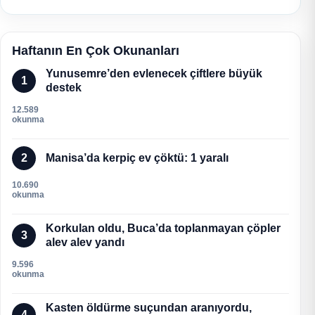
Haftanın En Çok Okunanları
Yunusemre’den evlenecek çiftlere büyük
1
destek
12.589
okunma
2
Manisa’da kerpiç ev çöktü: 1 yaralı
10.690
okunma
Korkulan oldu, Buca’da toplanmayan çöpler
3
alev alev yandı
9.596
okunma
Kasten öldürme suçundan aranıyordu,
4