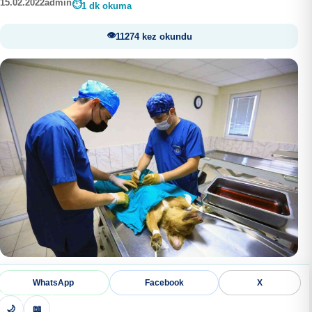
15.02.2022
admin
1 dk okuma
11274 kez okundu
WhatsApp
Facebook
X
🌙
📖