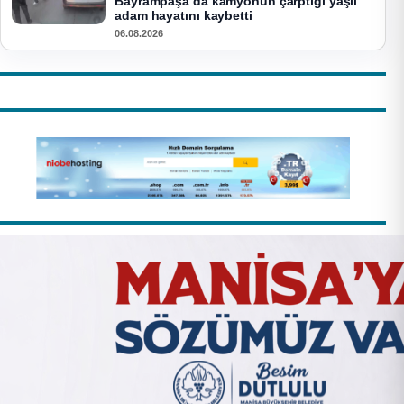
Bayrampaşa’da kamyonun çarptığı yaşlı
adam hayatını kaybetti
06.08.2026