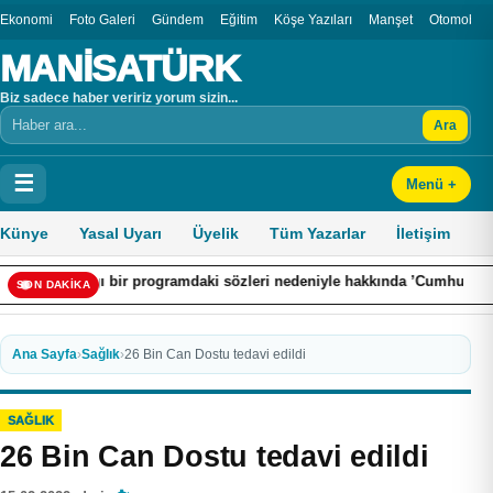
Ekonomi
Foto Galeri
Gündem
Eğitim
Köşe Yazıları
Manşet
Otomobil
MANİSATÜRK
Biz sadece haber veririz yorum sizin...
Ara
Arama
☰
Menü +
Künye
Yasal Uyarı
Üyelik
Tüm Yazarlar
İletişim
ir programdaki sözleri nedeniyle hakkında ’Cumhurbaşkanına hakaret’ suç
SON DAKİKA
Ana Sayfa
›
Sağlık
›
26 Bin Can Dostu tedavi edildi
SAĞLIK
26 Bin Can Dostu tedavi edildi