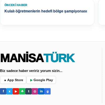
ÖNCEKI HABER
Kulalı öğretmenlerin hedefi bölge şampiyonası
MANİSA
TÜRK
Biz sadece haber veririz yorum sizin...
App Store
Google Play
●
▶
f
x
▶
☘
t
◎
in
g