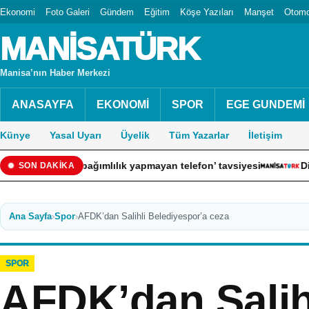
Ekonomi
Foto Galeri
Gündem
Eğitim
Köşe Yazıları
Manşet
Otomo
MANİSATÜRK
Manisa’nın Haber Merkezi
ANASAYFA
EKONOMİ
SPOR
EGE GUNDEMİ
Künye
Yasal Uyarı
Üyelik
Tüm Yazarlar
İletişim
a karşı ’bağımlılık yapmayan telefon’ tavsiyesi
Didim’de ka
SON DAKİKA
Ana Sayfa
›
Spor
›
AFDK’dan Salihli Belediyespor’a ceza
SPOR
AFDK’dan Salih