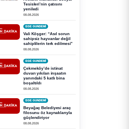
Tesisleri’nin çatısını
yeniledi
08.08.2026
EGE GUNDEMİ
Vali Köşger: “Asıl sorun
sahipsiz hayvanlar değil
sahiplilerin terk edilmesi”
08.08.2026
EGE GUNDEMİ
Çekmeköy’de istinat
duvarı yıkılan inşaatın
yanındaki 5 katlı bina
boşaltıldı
08.08.2026
EGE GUNDEMİ
Beyağaç Belediyesi araç
filosunu öz kaynaklarıyla
güçlendiriyor
08.08.2026