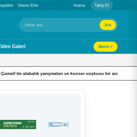
şetleri
Sitene Ekle
Arama
Takip Et
Ara
Arama
ideo Galeri
Menü +
e alabalık yarışmaları ve konser coşkusu bir arada yaşandı