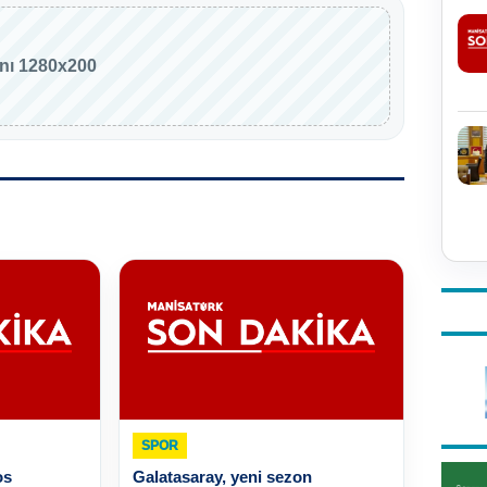
anı 1280x200
SPOR
os
Galatasaray, yeni sezon