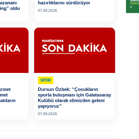
kazananı
hazırlıklarını sürdürüyor
ing” oldu
07.08.2026
SPOR
izmet
Dursun Özbek: “Çocukların
zmet
sporla buluşması için Galatasaray
atıların
Kulübü olarak elimizden geleni
yapıyoruz”
07.08.2026