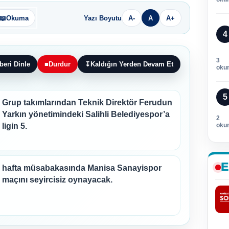
📖
Okuma
Yazı Boyutu
A-
A
A+
4
3
beri Dinle
■
Durdur
↧
Kaldığın Yerden Devam Et
oku
5
Grup takımlarından Teknik Direktör Ferudun
Yarkın yönetimindeki Salihli Belediyespor’a
2
ligin 5.
oku
E
hafta müsabakasında Manisa Sanayispor
maçını seyircisiz oynayacak.