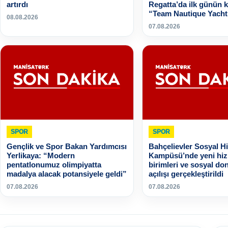
artırdı
Regatta’da ilk günün 
“Team Nautique Yacht
08.08.2026
07.08.2026
SPOR
SPOR
Gençlik ve Spor Bakan Yardımcısı
Bahçelievler Sosyal H
Yerlikaya: “Modern
Kampüsü’nde yeni hi
pentatlonumuz olimpiyatta
birimleri ve sosyal don
madalya alacak potansiyele geldi”
açılışı gerçekleştirildi
07.08.2026
07.08.2026