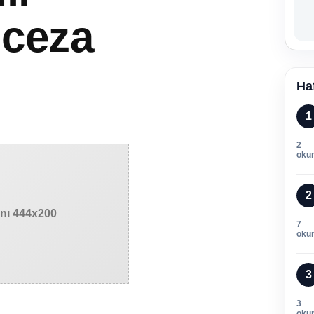
 ceza
Ha
1
2
oku
2
anı 444x200
7
oku
3
3
oku