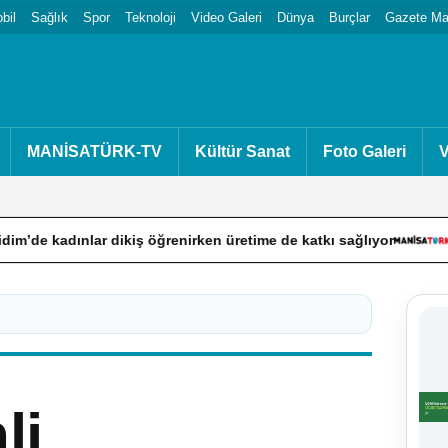
bil
Sağlık
Spor
Teknoloji
Video Galeri
Dünya
Burçlar
Gazete Man
MANİSATÜRK-TV
Kültür Sanat
Foto Galeri
V
dınlar dikiş öğrenirken üretime de katkı sağlıyor
Çameli’d
li