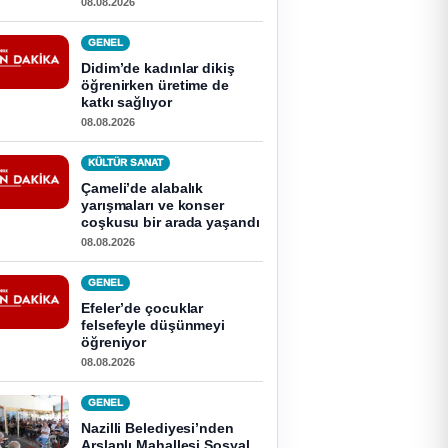
08.08.2026
GENEL
Didim’de kadınlar dikiş
öğrenirken üretime de
katkı sağlıyor
08.08.2026
KÜLTÜR SANAT
Çameli’de alabalık
yarışmaları ve konser
coşkusu bir arada yaşandı
08.08.2026
GENEL
Efeler’de çocuklar
felsefeyle düşünmeyi
öğreniyor
08.08.2026
GENEL
Nazilli Belediyesi’nden
Arslanlı Mahallesi Sosyal