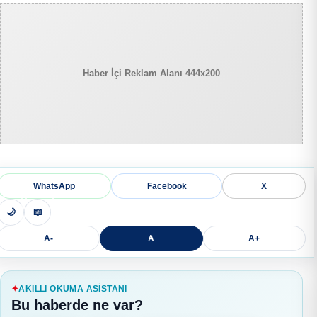
Haber İçi Reklam Alanı 444x200
WhatsApp
Facebook
X
🌙
📖
A-
A
A+
AKILLI OKUMA ASISTANI
Bu haberde ne var?