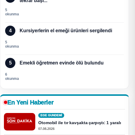
tekrar başl...
5
okunma
4
Kursiyerlerin el emeği ürünleri sergilendi
5
okunma
5
Emekli öğretmen evinde ölü bulundu
6
okunma
En Yeni Haberler
EGE GUNDEMİ
Otomobil ile tır kavşakta çarpıştı: 1 yaralı
07.08.2026