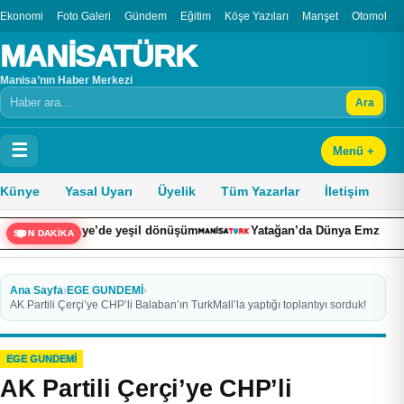
Ekonomi
Foto Galeri
Gündem
Eğitim
Köşe Yazıları
Manşet
Otomobil
MANİSATÜRK
Manisa’nın Haber Merkezi
Ara
Arama
☰
Menü +
Künye
Yasal Uyarı
Üyelik
Tüm Yazarlar
İletişim
diye’de yeşil dönüşüm
Yatağan’da Dünya Emzirme Haftası etkinl
SON DAKİKA
Ana Sayfa
›
EGE GUNDEMİ
›
AK Partili Çerçi’ye CHP’li Balaban’ın TurkMall’la yaptığı toplantıyı sorduk!
EGE GUNDEMİ
AK Partili Çerçi’ye CHP’li