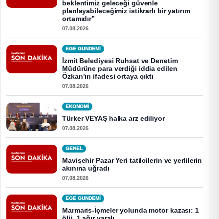
beklentimiz geleceği güvenle
planlayabileceğimiz istikrarlı bir yatırım
ortamıdır”
07.08.2026
EGE GUNDEMİ
İzmit Belediyesi Ruhsat ve Denetim
Müdürüne para verdiği iddia edilen
Özkan’ın ifadesi ortaya çıktı
07.08.2026
EKONOMI
Türker VEYAŞ halka arz ediliyor
07.08.2026
GENEL
Mavişehir Pazar Yeri tatilcilerin ve yerlilerin
akınına uğradı
07.08.2026
EGE GUNDEMİ
Marmaris-İçmeler yolunda motor kazası: 1
ölü, 1 ağır yaralı