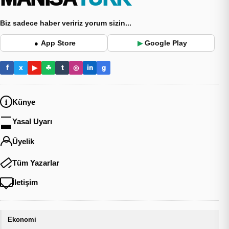
Biz sadece haber veririz yorum sizin...
App Store
Google Play
●
▶
f
x
▶
☘
t
◎
in
g
Künye
Yasal Uyarı
Üyelik
Tüm Yazarlar
İletişim
Ekonomi