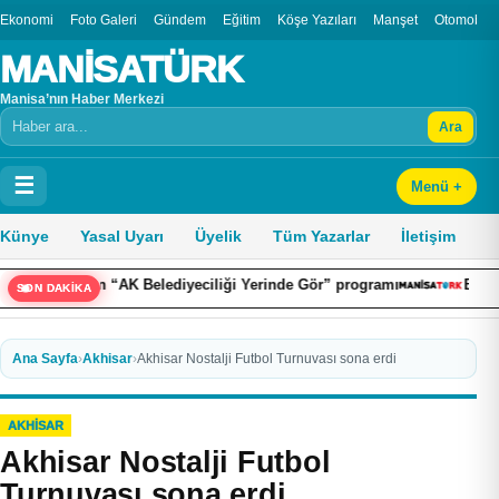
Ekonomi
Foto Galeri
Gündem
Eğitim
Köşe Yazıları
Manşet
Otomobil
MANİSATÜRK
Manisa’nın Haber Merkezi
Ara
Arama
☰
Menü +
Künye
Yasal Uyarı
Üyelik
Tüm Yazarlar
İletişim
’dan “AK Belediyeciliği Yerinde Gör” programı
Başkan Çerçioğlu 
SON DAKİKA
Ana Sayfa
›
Akhisar
›
Akhisar Nostalji Futbol Turnuvası sona erdi
AKHISAR
Akhisar Nostalji Futbol
Turnuvası sona erdi