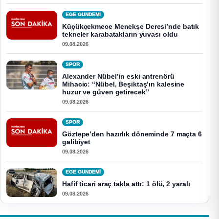
EGE GUNDEMİ
Küçükçekmece Menekşe Deresi’nde batık
tekneler karabatakların yuvası oldu
09.08.2026
SPOR
Alexander Nübel’in eski antrenörü
Mihacic: “Nübel, Beşiktaş’ın kalesine
huzur ve güven getirecek”
09.08.2026
SPOR
Göztepe’den hazırlık döneminde 7 maçta 6
galibiyet
09.08.2026
EGE GUNDEMİ
Hafif ticari araç takla attı: 1 ölü, 2 yaralı
09.08.2026