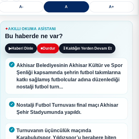
A-
A
A+
AKILLI OKUMA ASISTANI
Bu haberde ne var?
▶
Haberi Dinle
■
Durdur
↧
Kaldığın Yerden Devam Et
Akhisar Belediyesinin Akhisar Kültür ve Spor
Şenliği kapsamında şehrin futbol takımlarına
katkı sağlamış futbolcular adına düzenlediği
nostalji futbol turn...
Nostalji Futbol Turnuvası final maçı Akhisar
Şehir Stadyumunda yapıldı.
Turnuvanın üçüncülük maçında
Karabulutspor, Yıldızspor’u berabere biten