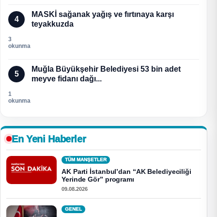
MASKİ sağanak yağış ve fırtınaya karşı
4
teyakkuzda
3
okunma
Muğla Büyükşehir Belediyesi 53 bin adet
5
meyve fidanı dağı...
1
okunma
En Yeni Haberler
TÜM MANŞETLER
AK Parti İstanbul’dan “AK Belediyeciliği
Yerinde Gör” programı
09.08.2026
GENEL