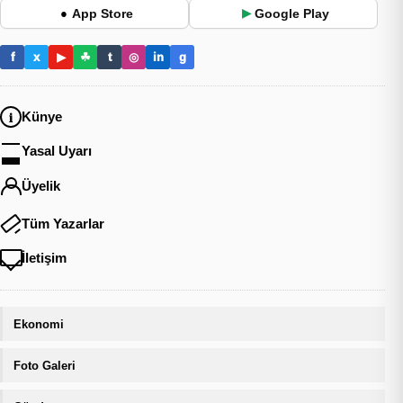
App Store
Google Play
●
▶
f
x
▶
☘
t
◎
in
g
Künye
Yasal Uyarı
Üyelik
Tüm Yazarlar
İletişim
Ekonomi
Foto Galeri