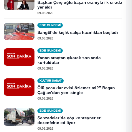
Başkan Çerçioğlu başarı oranıyla ilk sırada
yer aldı
09.08.2026
EGE GUNDEMİ
Sarıgöl’de kışlık salça hazırlıkları başladı
09.08.2026
EGE GUNDEMİ
Yanan araçtan çıkarak son anda
kurtuldular
09.08.2026
KÜLTÜR SANAT
Ölü çocuklar evini özlemez mi?” Began
Çağlav’dan yeni single
09.08.2026
EGE GUNDEMİ
Şehzadeler’de çöp konteynerleri
dezenfekte ediliyor
09.08.2026