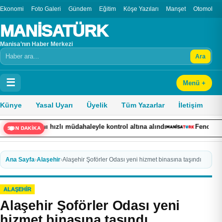
Ekonomi
Foto Galeri
Gündem
Eğitim
Köşe Yazıları
Manşet
Otomobil
MANİSATÜRK
Manisa’nın Haber Merkezi
Ara
Arama
☰
Menü +
Künye
Yasal Uyarı
Üyelik
Tüm Yazarlar
İletişim
gını hızlı müdahaleyle kontrol altına alındı
Fenomen olduğu gö
SON DAKİKA
Ana Sayfa
›
Alaşehir
›
Alaşehir Şoförler Odası yeni hizmet binasına taşındı
ALAŞEHIR
Alaşehir Şoförler Odası yeni
hizmet binasına taşındı