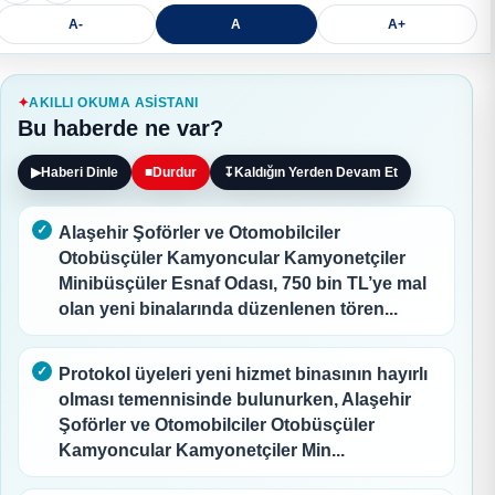
A-
A
A+
AKILLI OKUMA ASISTANI
Bu haberde ne var?
▶
Haberi Dinle
■
Durdur
↧
Kaldığın Yerden Devam Et
Alaşehir Şoförler ve Otomobilciler
Otobüsçüler Kamyoncular Kamyonetçiler
Minibüsçüler Esnaf Odası, 750 bin TL’ye mal
olan yeni binalarında düzenlenen tören...
Protokol üyeleri yeni hizmet binasının hayırlı
olması temennisinde bulunurken, Alaşehir
Şoförler ve Otomobilciler Otobüsçüler
Kamyoncular Kamyonetçiler Min...