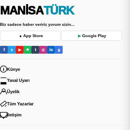
MANİSA
TÜRK
Biz sadece haber veririz yorum sizin...
App Store
Google Play
●
▶
f
x
▶
☘
t
◎
in
g
Künye
Yasal Uyarı
Üyelik
Tüm Yazarlar
İletişim