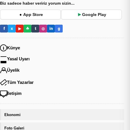
Biz sadece haber veririz yorum sizin...
App Store
Google Play
●
▶
f
x
▶
☘
t
◎
in
g
Künye
Yasal Uyarı
Üyelik
Tüm Yazarlar
İletişim
Ekonomi
Foto Galeri