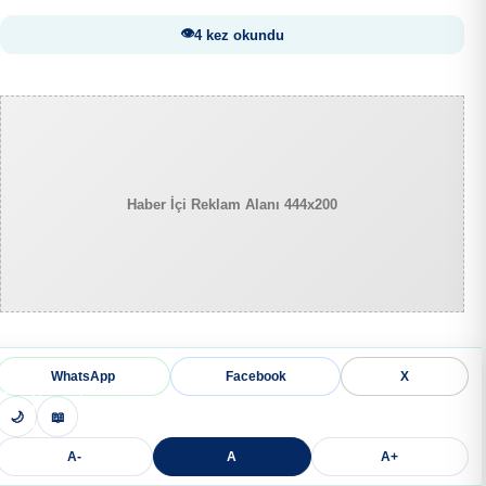
4 kez okundu
Haber İçi Reklam Alanı 444x200
WhatsApp
Facebook
X
🌙
📖
A-
A
A+