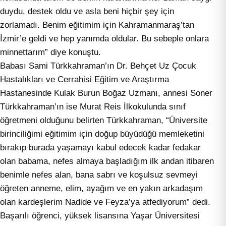
duydu, destek oldu ve asla beni hiçbir şey için
zorlamadı. Benim eğitimim için Kahramanmaraş’tan
İzmir’e geldi ve hep yanımda oldular. Bu sebeple onlara
minnettarım” diye konuştu.
Babası Sami Türkkahraman’ın Dr. Behçet Uz Çocuk
Hastalıkları ve Cerrahisi Eğitim ve Araştırma
Hastanesinde Kulak Burun Boğaz Uzmanı, annesi Soner
Türkkahraman’ın ise Murat Reis İlkokulunda sınıf
öğretmeni olduğunu belirten Türkkahraman, “Üniversite
birinciliğimi eğitimim için doğup büyüdüğü memleketini
bırakıp burada yaşamayı kabul edecek kadar fedakar
olan babama, nefes almaya başladığım ilk andan itibaren
benimle nefes alan, bana sabrı ve koşulsuz sevmeyi
öğreten anneme, elim, ayağım ve en yakın arkadaşım
olan kardeşlerim Nadide ve Feyza’ya atfediyorum” dedi.
Başarılı öğrenci, yüksek lisansına Yaşar Üniversitesi