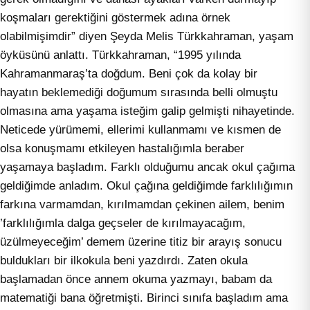
koşmaları gerektiğini göstermek adına örnek
olabilmişimdir” diyen Şeyda Melis Türkkahraman, yaşam
öyküsünü anlattı. Türkkahraman, “1995 yılında
Kahramanmaraş’ta doğdum. Beni çok da kolay bir
hayatın beklemediği doğumum sırasında belli olmuştu
olmasına ama yaşama isteğim galip gelmişti nihayetinde.
Neticede yürümemi, ellerimi kullanmamı ve kısmen de
olsa konuşmamı etkileyen hastalığımla beraber
yaşamaya başladım. Farklı olduğumu ancak okul çağıma
geldiğimde anladım. Okul çağına geldiğimde farklılığımın
farkına varmamdan, kırılmamdan çekinen ailem, benim
’farklılığımla dalga geçseler de kırılmayacağım,
üzülmeyeceğim’ demem üzerine titiz bir arayış sonucu
buldukları bir ilkokula beni yazdırdı. Zaten okula
başlamadan önce annem okuma yazmayı, babam da
matematiği bana öğretmişti. Birinci sınıfa başladım ama