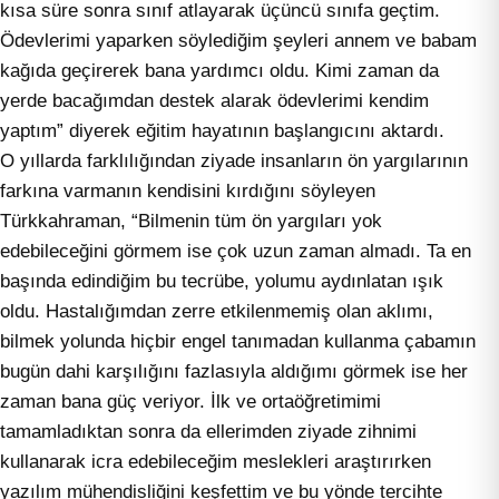
kısa süre sonra sınıf atlayarak üçüncü sınıfa geçtim.
Ödevlerimi yaparken söylediğim şeyleri annem ve babam
kağıda geçirerek bana yardımcı oldu. Kimi zaman da
yerde bacağımdan destek alarak ödevlerimi kendim
yaptım” diyerek eğitim hayatının başlangıcını aktardı.
O yıllarda farklılığından ziyade insanların ön yargılarının
farkına varmanın kendisini kırdığını söyleyen
Türkkahraman, “Bilmenin tüm ön yargıları yok
edebileceğini görmem ise çok uzun zaman almadı. Ta en
başında edindiğim bu tecrübe, yolumu aydınlatan ışık
oldu. Hastalığımdan zerre etkilenmemiş olan aklımı,
bilmek yolunda hiçbir engel tanımadan kullanma çabamın
bugün dahi karşılığını fazlasıyla aldığımı görmek ise her
zaman bana güç veriyor. İlk ve ortaöğretimimi
tamamladıktan sonra da ellerimden ziyade zihnimi
kullanarak icra edebileceğim meslekleri araştırırken
yazılım mühendisliğini keşfettim ve bu yönde tercihte