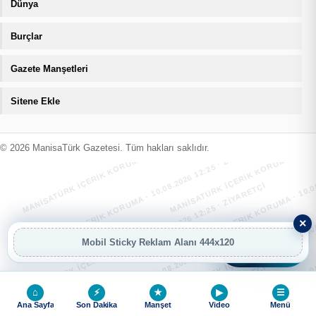
Dünya
Burçlar
Gazete Manşetleri
Sitene Ekle
MANİSATÜRK İÇERİK KORUMA · 10.08.2026 12:25 · ZIYARETÇI
MANİSATÜRK İÇERİK KORUMA · 10.08
MANİSATÜRK İÇERİK KORUMA · 10.08.2026 12:25 · ZIYARETÇI
MANİSATÜRK İÇERİK KORUMA · 10.08
© 2026 ManisaTürk Gazetesi. Tüm hakları saklıdır.
MANİSATÜRK İÇERİK KORUMA · 10.08.2026 12:25 · ZIYARETÇI
MANİSATÜRK İÇERİK KORUMA · 10.08
×
MANİSATÜRK İÇERİK KORUMA · 10.08.2026 12:25 · ZIYARETÇI
MANİSATÜRK İÇERİK KORUMA · 10.08
Mobil Sticky Reklam Alanı 444x120
AI
AI Asistan
⌂
⚡
★
▶
☰
Ana Sayfa
Son Dakika
Manşet
Video
Menü