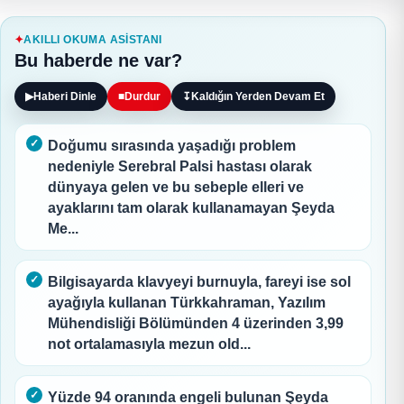
AKILLI OKUMA ASISTANI
Bu haberde ne var?
▶
Haberi Dinle
■
Durdur
↧
Kaldığın Yerden Devam Et
Doğumu sırasında yaşadığı problem
nedeniyle Serebral Palsi hastası olarak
dünyaya gelen ve bu sebeple elleri ve
ayaklarını tam olarak kullanamayan Şeyda
Me...
Bilgisayarda klavyeyi burnuyla, fareyi ise sol
ayağıyla kullanan Türkkahraman, Yazılım
Mühendisliği Bölümünden 4 üzerinden 3,99
not ortalamasıyla mezun old...
Yüzde 94 oranında engeli bulunan Şeyda