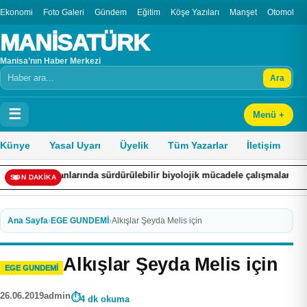
Ekonomi
Foto Galeri
Gündem
Eğitim
Köşe Yazıları
Manşet
Otomobil
MANİSATÜRK
Manisa’nın Haber Merkezi
Ara
Arama
☰
Menü +
Künye
Yasal Uyarı
Üyelik
Tüm Yazarlar
İletişim
nlarında sürdürülebilir biyolojik mücadele çalışmaları
Yangının
SON DAKİKA
Ana Sayfa
›
EGE GUNDEMİ
›
Alkışlar Şeyda Melis için
Alkışlar Şeyda Melis için
EGE GUNDEMİ
26.06.2019
admin
4 dk okuma