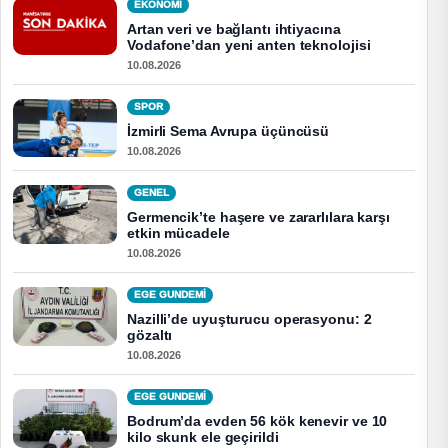
EKONOMI
Artan veri ve bağlantı ihtiyacına
Vodafone’dan yeni anten teknolojisi
10.08.2026
SPOR
İzmirli Sema Avrupa üçüncüsü
10.08.2026
GENEL
Germencik’te haşere ve zararlılara karşı
etkin mücadele
10.08.2026
EGE GUNDEMİ
Nazilli’de uyuşturucu operasyonu: 2
gözaltı
10.08.2026
EGE GUNDEMİ
Bodrum’da evden 56 kök kenevir ve 10
kilo skunk ele geçirildi