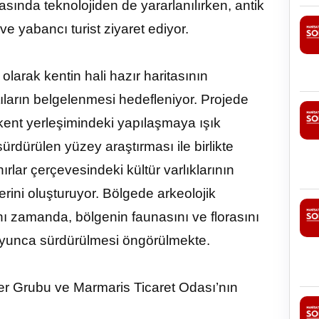
sında teknolojiden de yararlanılırken, antik
e yabancı turist ziyaret ediyor.
olarak kentin hali hazır haritasının
tıların belgelenmesi hedefleniyor. Projede
os kent yerleşimindeki yapılaşmaya ışık
rdürülen yüzey araştırması ile birlikte
rlar çerçevesindeki kültür varlıklarının
rini oluşturuyor. Bölgede arkeolojik
nı zamanda, bölgenin faunasını ve florasını
boyunca sürdürülmesi öngörülmekte.
ler Grubu ve Marmaris Ticaret Odası’nın