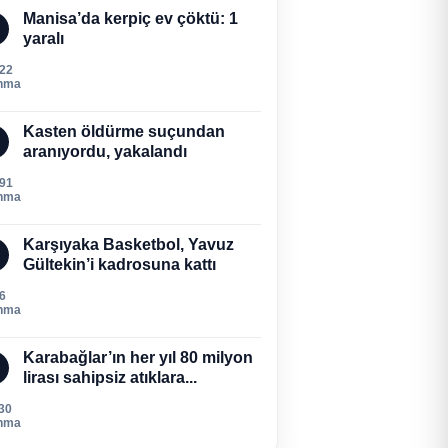
Manisa’da kerpiç ev çöktü: 1
yaralı
522
nma
Kasten öldürme suçundan
aranıyordu, yakalandı
291
nma
Karşıyaka Basketbol, Yavuz
Gültekin’i kadrosuna kattı
6
nma
Karabağlar’ın her yıl 80 milyon
lirası sahipsiz atıklara...
30
nma