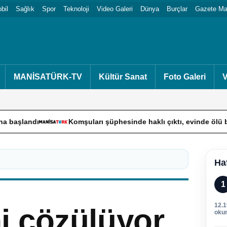
bil
Sağlık
Spor
Teknoloji
Video Galeri
Dünya
Burçlar
Gazete Man
MANİSATÜRK-TV
Kültür Sanat
Foto Galeri
V
Komşuları şüphesinde haklı çıktı, evinde ölü bulundu
Ha
1
12.
i çözülüyor
oku