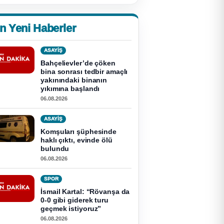
n Yeni Haberler
ASAYİŞ
Bahçelievler’de çöken
bina sonrası tedbir amaçlı
yakınındaki binanın
yıkımına başlandı
06.08.2026
ASAYİŞ
Komşuları şüphesinde
haklı çıktı, evinde ölü
bulundu
06.08.2026
SPOR
İsmail Kartal: “Rövanşa da
0-0 gibi giderek turu
geçmek istiyoruz”
06.08.2026