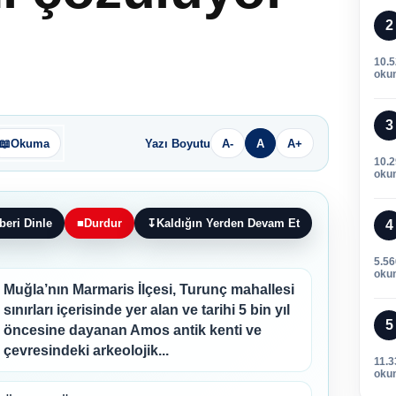
2
10.
oku
3
📖
Okuma
Yazı Boyutu
A-
A
A+
10.
oku
beri Dinle
■
Durdur
↧
Kaldığın Yerden Devam Et
4
5.56
oku
Muğla’nın Marmaris İlçesi, Turunç mahallesi
sınırları içerisinde yer alan ve tarihi 5 bin yıl
5
öncesine dayanan Amos antik kenti ve
çevresindeki arkeolojik...
11.3
oku