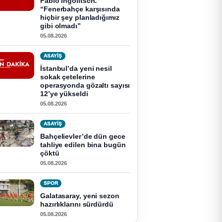
Fabio Ingolitsch:
“Fenerbahçe karşısında
hiçbir şey planladığımız
gibi olmadı”
05.08.2026
ASAYİŞ
İstanbul’da yeni nesil
sokak çetelerine
operasyonda gözaltı sayısı
12’ye yükseldi
05.08.2026
ASAYİŞ
Bahçelievler’de dün gece
tahliye edilen bina bugün
çöktü
05.08.2026
SPOR
Galatasaray, yeni sezon
hazırlıklarını sürdürdü
05.08.2026