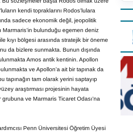
ruz. Bu sözleşmeler başta Rodos olmak üzere
uların kendi topraklarını Rodos’lulara
şında sadece ekonomik değil, jeopolitik
gün Marmaris’in bulunduğu egemen deniz
ile kıyı bölgesi arasında stratejik bir öneme
unu da bizlere sunmakta. Bunun dışında
 bulunmakta Amos antik kentinin. Apollon
bulunmakta ve Apollon’a ait bir tapınak da
 bu tapınağın tam olarak yerini saptayıp
yüzey araştırması projesinin hayata
er grubuna ve Marmaris Ticaret Odası’na
yardımcısı Penn Üniversitesi Öğretim Üyesi