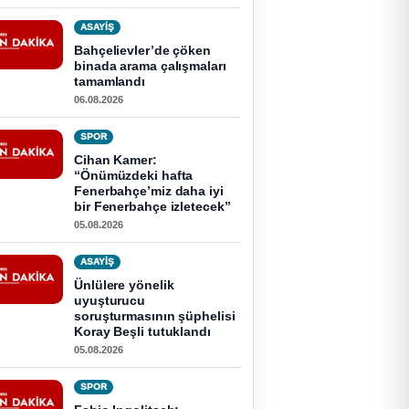
ASAYİŞ
Bahçelievler’de çöken
binada arama çalışmaları
tamamlandı
06.08.2026
SPOR
Cihan Kamer:
“Önümüzdeki hafta
Fenerbahçe’miz daha iyi
bir Fenerbahçe izletecek”
05.08.2026
ASAYİŞ
Ünlülere yönelik
uyuşturucu
soruşturmasının şüphelisi
Koray Beşli tutuklandı
05.08.2026
SPOR