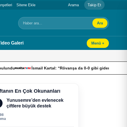
şetleri
Sitene Ekle
Arama
Takip Et
Ara
Arama
ideo Galeri
Menü +
İsmail Kartal: “Rövanşa da 0-0 gibi giderek turu geçmek istiyoruz”
ftanın En Çok Okunanları
Yunusemre’den evlenecek
çiftlere büyük destek
198
nma