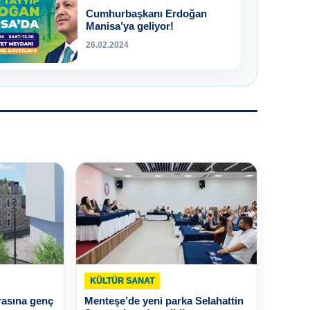
Cumhurbaşkanı Erdoğan
Manisa’ya geliyor!
26.02.2024
KÜLTÜR SANAT
rasına genç
Menteşe’de yeni parka Selahattin