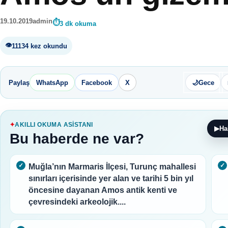
19.10.2019
admin
3 dk okuma
11134 kez okundu
Paylaş
WhatsApp
Facebook
X
🌙
Gece
AKILLI OKUMA ASISTANI
▶
Ha
Bu haberde ne var?
Muğla’nın Marmaris İlçesi, Turunç mahallesi
sınırları içerisinde yer alan ve tarihi 5 bin yıl
öncesine dayanan Amos antik kenti ve
çevresindeki arkeolojik....