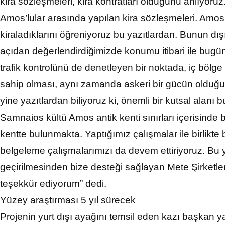
kira sözleşmeleri, kira kontratları olduğunu anlıyo
Amos’lular arasında yapılan kira sözleşmeleri. Amos’l
kiraladıklarını öğreniyoruz bu yazıtlardan. Bunun dı
açıdan değerlendirdiğimizde konumu itibari ile bu
trafik kontrolünü de denetleyen bir noktada, iç bölge 
sahip olması, aynı zamanda askeri bir gücün olduğ
yine yazıtlardan biliyoruz ki, önemli bir kutsal alanı
Samnaios kültü Amos antik kenti sınırları içerisinde 
kentte bulunmakta. Yaptığımız çalışmalar ile birlikte
belgeleme çalışmalarımızı da devem ettiriyoruz. Bu 
geçirilmesinden bize desteği sağlayan Mete Şirketl
teşekkür ediyorum” dedi.
Yüzey araştırması 5 yıl sürecek
Projenin yurt dışı ayağını temsil eden kazı başkan 