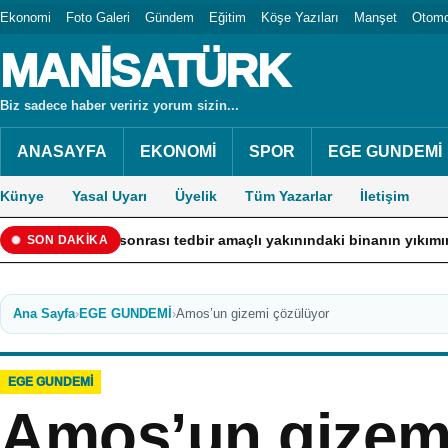
Ekonomi
Foto Galeri
Gündem
Eğitim
Köşe Yazıları
Manşet
Otomo
MANİSATÜRK
Biz sadece haber veririz yorum sizin...
ANASAYFA
EKONOMİ
SPOR
EGE GUNDEMİ
Künye
Yasal Uyarı
Üyelik
Tüm Yazarlar
İletişim
 sonrası tedbir amaçlı yakınındaki binanın yıkımına başlandı
SON DAKİKA
Ana Sayfa
›
EGE GUNDEMİ
›
Amos’un gizemi çözülüyor
EGE GUNDEMİ
Amos’un gizem