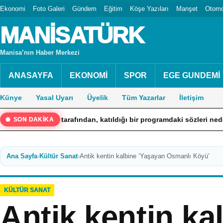
Ekonomi
Foto Galeri
Gündem
Eğitim
Köşe Yazıları
Manşet
Otomo
MANİSATÜRK
Manisa’nın Haber Merkezi
ANASAYFA
EKONOMİ
SPOR
EGE GUNDEMİ
Künye
Yasal Uyarı
Üyelik
Tüm Yazarlar
İletişim
arafından, katıldığı bir programdaki sözleri nedeniyle hakkında ’
SON DAKİKA
Ana Sayfa
›
Kültür Sanat
›
Antik kentin kalbine ‘Yaşayan Osmanlı Köyü’
KÜLTÜR SANAT
Antik kentin ka