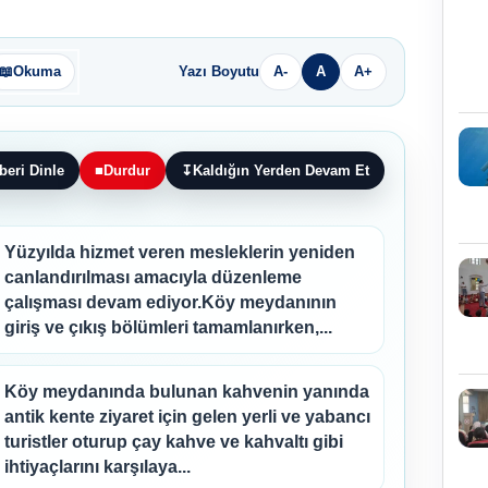
📖
Okuma
Yazı Boyutu
A-
A
A+
beri Dinle
■
Durdur
↧
Kaldığın Yerden Devam Et
Yüzyılda hizmet veren mesleklerin yeniden
canlandırılması amacıyla düzenleme
çalışması devam ediyor.Köy meydanının
giriş ve çıkış bölümleri tamamlanırken,...
Köy meydanında bulunan kahvenin yanında
antik kente ziyaret için gelen yerli ve yabancı
turistler oturup çay kahve ve kahvaltı gibi
ihtiyaçlarını karşılaya...