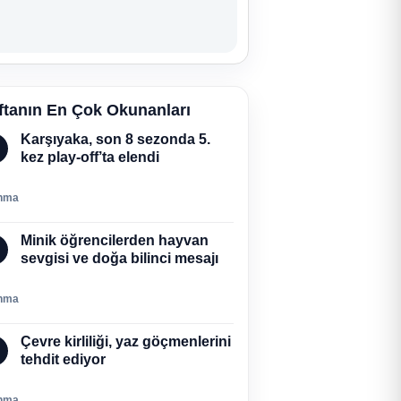
ftanın En Çok Okunanları
Karşıyaka, son 8 sezonda 5.
kez play-off’ta elendi
nma
Minik öğrencilerden hayvan
sevgisi ve doğa bilinci mesajı
nma
Çevre kirliliği, yaz göçmenlerini
tehdit ediyor
nma