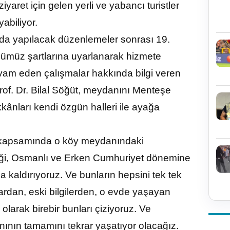
ret için gelen yerli ve yabancı turistler
yabiliyor.
ında yapılacak düzenlemeler sonrası 19.
ünümüz şartlarına uyarlanarak hizmete
vam eden çalışmalar hakkında bilgi veren
rof. Dr. Bilal Söğüt, meydanını Menteşe
ânları kendi özgün halleri ile ayağa
si kapsamında o köy meydanındaki
liği, Osmanlı ve Erken Cumhuriyet dönemine
a kaldırıyoruz. Ve bunların hepsini tek tek
ardan, eski bilgilerden, o evde yaşayan
olarak birebir bunları çiziyoruz. Ve
nın tamamını tekrar yaşatıyor olacağız.