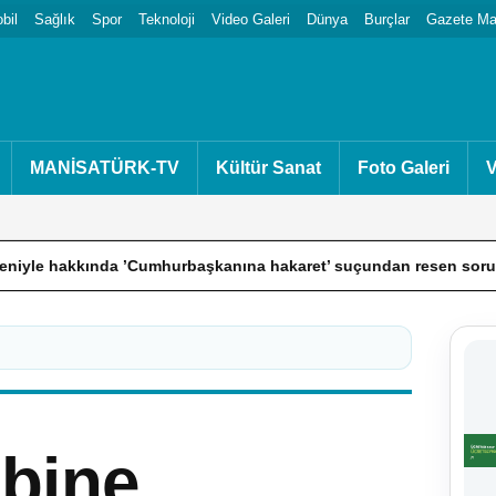
bil
Sağlık
Spor
Teknoloji
Video Galeri
Dünya
Burçlar
Gazete Man
MANİSATÜRK-TV
Kültür Sanat
Foto Galeri
V
Cumhurbaşkanına hakaret’ suçundan resen soruşturma başlatılan Er
lbine