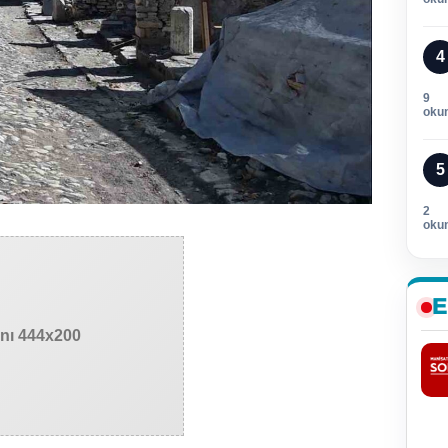
4
9
oku
5
2
oku
E
anı 444x200