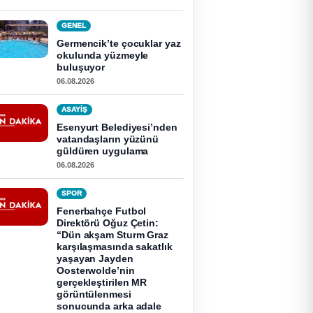
GENEL
Germencik’te çocuklar yaz
okulunda yüzmeyle
buluşuyor
06.08.2026
ASAYİŞ
Esenyurt Belediyesi’nden
vatandaşların yüzünü
güldüren uygulama
06.08.2026
SPOR
Fenerbahçe Futbol
Direktörü Oğuz Çetin:
“Dün akşam Sturm Graz
karşılaşmasında sakatlık
yaşayan Jayden
Oosterwolde’nin
gerçekleştirilen MR
görüntülenmesi
sonucunda arka adale