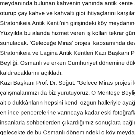
meydanında bulunan kahvenin yanında antik kente ziya
oturup çay kahve ve kahvaltı gibi ihtiyaçlarını karşıla
Stratonikeia Antik Kenti’nin girişindeki köy meydan
Yüzyılda bu alanda hizmet veren iş kolları tekrar g
sunulacak. ‘Geleceğe Miras’ projesi kapsamında de
Stratonikeia ve Lagina Antik Kentleri Kazı Başkanı P
Beyliği, Osmanlı ve erken Cumhuriyet dönemine dükk
kaldıracaklarını açıkladı.
Kazı Başkanı Prof. Dr. Söğüt, “Gelece Miras proje
çalışmalarımızı da biz yürütüyoruz. O Menteşe Bey
ait o dükkânların hepsini kendi özgün halleriyle ayağ
en ince pencerelerine varıncaya kadar eski fotoğrafl
insanlarla sohbetlerden çıkardığımız sonuçlara bağlı 
gelecekte de bu Osmanlı dönemindeki o köy meydanı