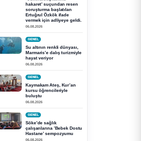
hakaret’ suçundan resen
soruşturma başlatılan
Ertuğrul Özkök ifade
vermek için adliyeye geldi.
06.08.2026
GENEL
Su altının renkli dünyası,
Marmaris’e dalış turizmiyle
hayat veriyor
06.08.2026
GENEL
Kaymakam Ateş, Kur’an
kursu öğrencileriyle
buluştu
06.08.2026
GENEL
Söke’de sağlık
çalışanlarına ’Bebek Dostu
Hastane’ sempozyumu
06.08.2026