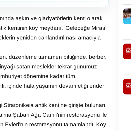
nda aşkın ve gladyatörlerin kenti olarak
ntik kentinin köy meydanı, ‘Geleceğe Miras’
klerin yeniden canlandırılması amacıyla
ken, düzenleme tamamen bittiğinde, berber,
zeytinyağı satan meslekler tekrar günümüz
Cumhuriyet dönemine kadar tüm
enti, içinde hala yaşamın devam etiği ender
i Stratonikeia antik kentine girişte bulunan
lma Şaban Ağa Camii’nin restorasyonu ile
n Evleri’nin restorasyonu tamamlandı. Köy