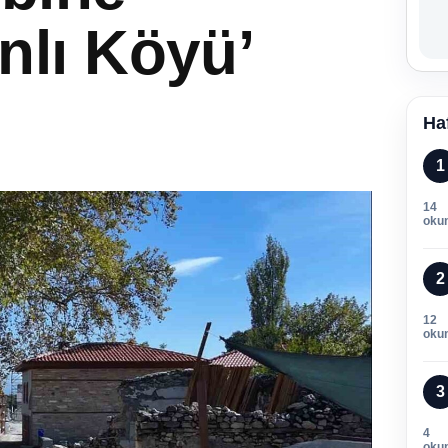
lı Köyü’
Ha
1
14
oku
2
12
oku
3
4
oku