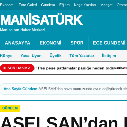
Ekonomi
Foto Galeri
Gündem
Eğitim
Köşe Yazıları
Manşet
Otomo
MANİSATÜRK
Manisa’nın Haber Merkezi
ANASAYFA
EKONOMİ
SPOR
EGE GUNDEMİ
Künye
Yasal Uyarı
Üyelik
Tüm Yazarlar
İletişim
ngını: Peş peşe patlamalar paniğe neden oldu
“Ekonomiye Y
SON DAKİKA
Ana Sayfa
›
Gündem
›
ASELSAN’dan hava taarruzunda oyun değiştirecek si
GÜNDEM
ASELSAN’dan 