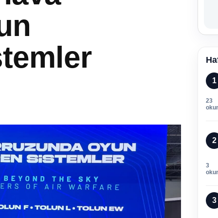
un
stemler
Ha
1
23
oku
2
3
oku
3