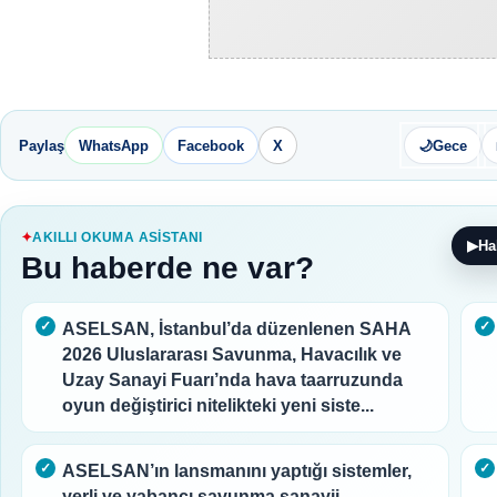
Paylaş
WhatsApp
Facebook
X
🌙
Gece
AKILLI OKUMA ASISTANI
▶
Ha
Bu haberde ne var?
ASELSAN, İstanbul’da düzenlenen SAHA
2026 Uluslararası Savunma, Havacılık ve
Uzay Sanayi Fuarı’nda hava taarruzunda
oyun değiştirici nitelikteki yeni siste...
ASELSAN’ın lansmanını yaptığı sistemler,
yerli ve yabancı savunma sanayii