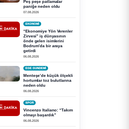
Peş peşe patlamalar
paniğe neden oldu
07.08.2026
EKONOMI
“Ekonomiye Yön Verenler
Zirvesi” iş dünyasının
önde gelen isimlerini
Bodrum’da bir araya
getirdi
06.08.2026
EGE GUNDEMİ
Menteşe’de küçük ölçekli
hortumlar toz bulutlarına
neden oldu
06.08.2026
SPOR
Vincenzo Italiano: “Takım
olmayı başardık”
06.08.2026