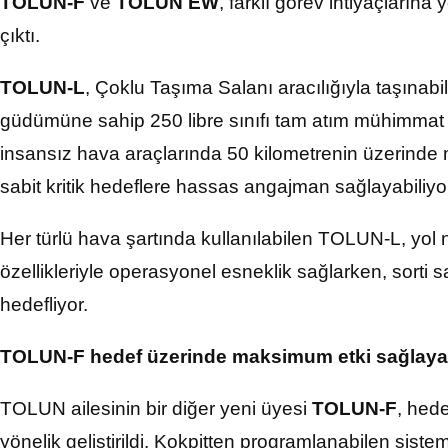
TOLUN-F
ve
TOLUN EW
, farklı görev ihtiyaçlarına 
çıktı.
TOLUN-L
, Çoklu Taşıma Salanı aracılığıyla taşınab
güdümüne sahip 250 libre sınıfı tam atım mühimmat ola
insansız hava araçlarında 50 kilometrenin üzerinde
sabit kritik hedeflere hassas angajman sağlayabiliyo
Her türlü hava şartında kullanılabilen TOLUN-L, yol nok
özellikleriyle operasyonel esneklik sağlarken, sorti 
hedefliyor.
TOLUN-F hedef üzerinde maksimum etki sağlay
TOLUN ailesinin bir diğer yeni üyesi
TOLUN-F
, hed
yönelik geliştirildi. Kokpitten programlanabilen sist