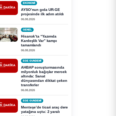
EKONOMI
AYSO’nun gıda UR-GE
projesinde ilk adım atıldı
06.08.2026
GENEL
Hisarcık’ta “Yazımda
Kardeşlik Var” kampı
tamamlandı
06.08.2026
EGE GUNDEMİ
AHBAP soruşturmasında
milyonluk bağışlar mercek
altında: Sanat
dünyasından dikkat çeken
transferler
06.08.2026
EGE GUNDEMİ
Menteşe’de ticari araç dere
yatağına uçtu: 2 yaralı