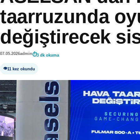
taarruzunda oy
değiştirecek si
07.05.2026
admin
3 dk okuma
11 kez okundu