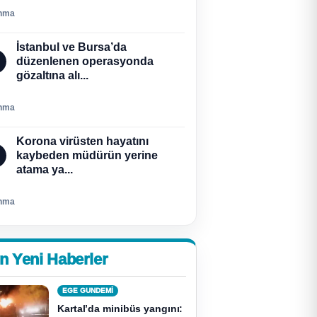
nma
İstanbul ve Bursa’da
düzenlenen operasyonda
gözaltına alı...
nma
Korona virüsten hayatını
kaybeden müdürün yerine
atama ya...
nma
n Yeni Haberler
EGE GUNDEMİ
Kartal’da minibüs yangını: