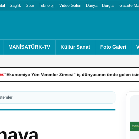
bil
Sağlık
Spor
Teknoloji
Video Galeri
Dünya
Burçlar
Gazete Man
MANİSATÜRK-TV
Kültür Sanat
Foto Galeri
V
ön Verenler Zirvesi” iş dünyasının önde gelen isimlerini Bodrum’
stemler
hava