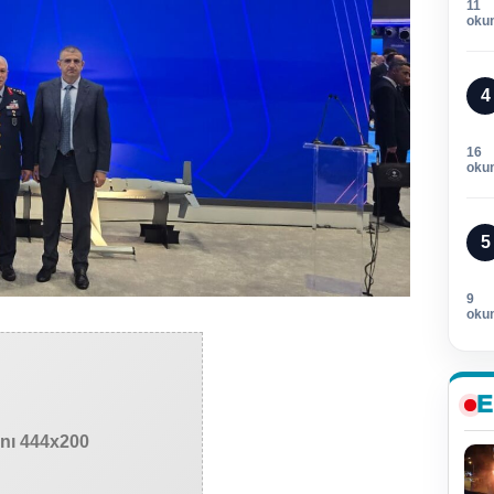
11
oku
4
16
oku
5
9
oku
E
anı 444x200