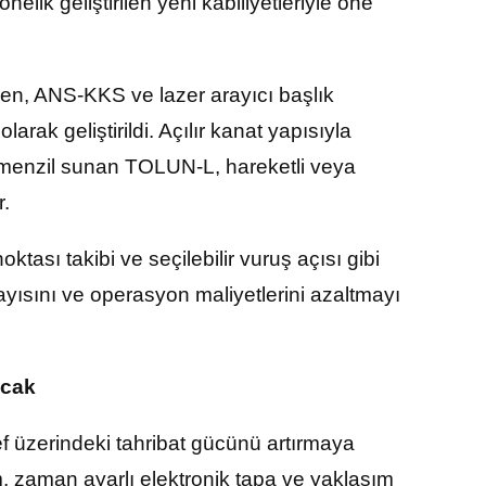
yönelik geliştirilen yeni kabiliyetleriyle öne
ilen, ANS-KKS ve lazer arayıcı başlık
rak geliştirildi. Açılır kanat yapısıyla
 menzil sunan TOLUN-L, hareketli veya
r.
tası takibi ve seçilebilir vuruş açısı gibi
sayısını ve operasyon maliyetlerini azaltmayı
acak
ef üzerindeki tahribat gücünü artırmaya
em, zaman ayarlı elektronik tapa ve yaklaşım