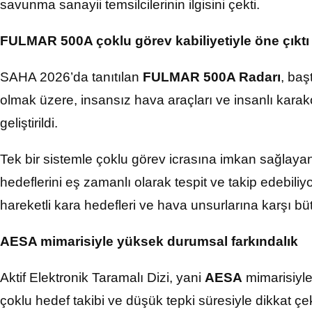
savunma sanayii temsilcilerinin ilgisini çekti.
FULMAR 500A çoklu görev kabiliyetiyle öne çıktı
SAHA 2026’da tanıtılan
FULMAR 500A Radarı
, baş
olmak üzere, insansız hava araçları ve insanlı karak
geliştirildi.
Tek bir sistemle çoklu görev icrasına imkan sağlay
hedeflerini eş zamanlı olarak tespit ve takip edebiliy
hareketli kara hedefleri ve hava unsurlarına karşı bü
AESA mimarisiyle yüksek durumsal farkındalık
Aktif Elektronik Taramalı Dizi, yani
AESA
mimarisiyle
çoklu hedef takibi ve düşük tepki süresiyle dikkat çek