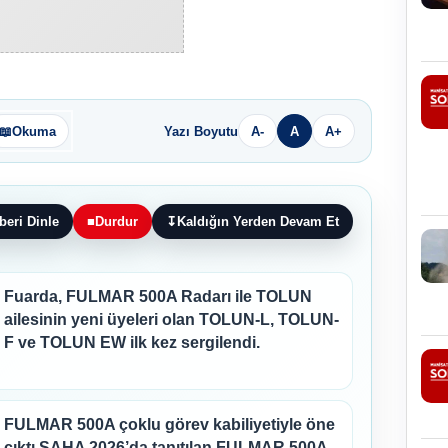
📖
Okuma
Yazı Boyutu
A-
A
A+
beri Dinle
■
Durdur
↧
Kaldığın Yerden Devam Et
Fuarda, FULMAR 500A Radarı ile TOLUN
ailesinin yeni üyeleri olan TOLUN-L, TOLUN-
F ve TOLUN EW ilk kez sergilendi.
FULMAR 500A çoklu görev kabiliyetiyle öne
çıktı SAHA 2026’da tanıtılan FULMAR 500A