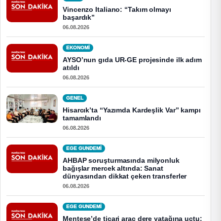
Vincenzo Italiano: “Takım olmayı
başardık”
06.08.2026
EKONOMI
AYSO’nun gıda UR-GE projesinde ilk adım
atıldı
06.08.2026
GENEL
Hisarcık’ta “Yazımda Kardeşlik Var” kampı
tamamlandı
06.08.2026
EGE GUNDEMİ
AHBAP soruşturmasında milyonluk
bağışlar mercek altında: Sanat
dünyasından dikkat çeken transferler
06.08.2026
EGE GUNDEMİ
Menteşe’de ticari araç dere yatağına uçtu: