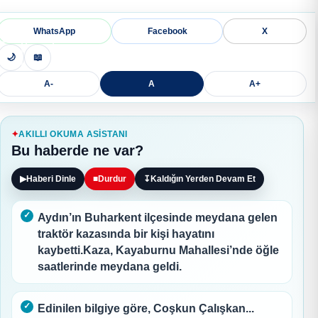
WhatsApp
Facebook
X
🌙
📖
A-
A
A+
AKILLI OKUMA ASISTANI
Bu haberde ne var?
▶
Haberi Dinle
■
Durdur
↧
Kaldığın Yerden Devam Et
Aydın’ın Buharkent ilçesinde meydana gelen
traktör kazasında bir kişi hayatını
kaybetti.Kaza, Kayaburnu Mahallesi’nde öğle
saatlerinde meydana geldi.
Edinilen bilgiye göre, Coşkun Çalışkan...