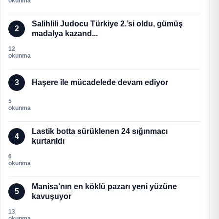
okunma
Salihlili Judocu Türkiye 2.’si oldu, gümüş
2
madalya kazand...
12
okunma
3
Haşere ile mücadelede devam ediyor
5
okunma
Lastik botta sürüklenen 24 sığınmacı
4
kurtarıldı
6
okunma
Manisa’nın en köklü pazarı yeni yüzüne
5
kavuşuyor
13
okunma