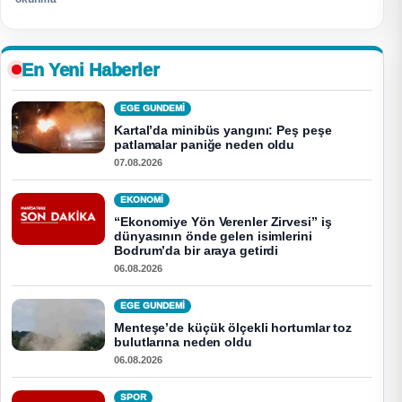
En Yeni Haberler
EGE GUNDEMİ
Kartal’da minibüs yangını: Peş peşe
patlamalar paniğe neden oldu
07.08.2026
EKONOMI
“Ekonomiye Yön Verenler Zirvesi” iş
dünyasının önde gelen isimlerini
Bodrum’da bir araya getirdi
06.08.2026
EGE GUNDEMİ
Menteşe’de küçük ölçekli hortumlar toz
bulutlarına neden oldu
06.08.2026
SPOR