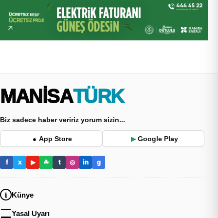
MANİSA
TÜRK
Biz sadece haber veririz yorum sizin...
App Store
Google Play
●
▶
f
x
▶
☘
t
◎
in
g
Künye
Yasal Uyarı