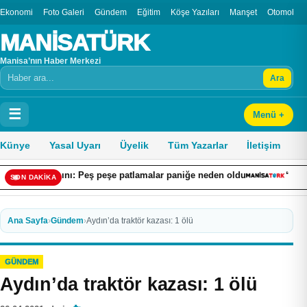
Ekonomi
Foto Galeri
Gündem
Eğitim
Köşe Yazıları
Manşet
Otomobil
MANİSATÜRK
Manisa’nın Haber Merkezi
Ara
Arama
☰
Menü +
Künye
Yasal Uyarı
Üyelik
Tüm Yazarlar
İletişim
: Peş peşe patlamalar paniğe neden oldu
“Ekonomiye Yön Verenl
SON DAKİKA
Ana Sayfa
›
Gündem
›
Aydın’da traktör kazası: 1 ölü
GÜNDEM
Aydın’da traktör kazası: 1 ölü