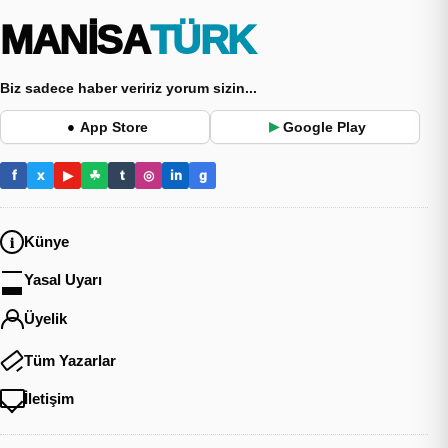
MANİSA
TÜRK
Biz sadece haber veririz yorum sizin...
App Store
Google Play
●
▶
f
x
▶
☘
t
◎
in
g
Künye
Yasal Uyarı
Üyelik
Tüm Yazarlar
İletişim