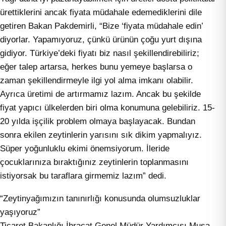
ürettiklerini ancak fiyata müdahale edemediklerini dile
getiren Bakan Pakdemirli, “Bize ‘fiyata müdahale edin’
diyorlar. Yapamıyoruz, çünkü ürünün çoğu yurt dışına
gidiyor. Türkiye’deki fiyatı biz nasıl şekillendirebiliriz;
eğer talep artarsa, herkes bunu yemeye başlarsa o
zaman şekillendirmeyle ilgi yol alma imkanı olabilir.
Ayrıca üretimi de artırmamız lazım. Ancak bu şekilde
fiyat yapıcı ülkelerden biri olma konumuna gelebiliriz. 15-
20 yılda işçilik problem olmaya başlayacak. Bundan
sonra ekilen zeytinlerin yarısını sık dikim yapmalıyız.
Süper yoğunluklu ekimi önemsiyorum. İleride
çocuklarınıza bıraktığınız zeytinlerin toplanmasını
istiyorsak bu taraflara girmemiz lazım” dedi.
“Zeytinyağımızın tanınırlığı konusunda olumsuzluklar
yaşıyoruz”
Ticaret Bakanlığı İhracat Genel Müdür Yardımcısı Musa