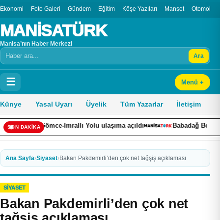
Ekonomi
Foto Galeri
Gündem
Eğitim
Köşe Yazıları
Manşet
Otomobil
MANİSATÜRK
Manisa’nın Haber Merkezi
Ara
Arama
☰
Menü +
Künye
Yasal Uyarı
Üyelik
Tüm Yazarlar
İletişim
e-İmrallı Yolu ulaşıma açıldı
Babadağ Belediyesinin kadınlara ö
SON DAKİKA
Ana Sayfa
›
Siyaset
›
Bakan Pakdemirli’den çok net tağşiş açıklaması
SIYASET
Bakan Pakdemirli’den çok net
tağşiş açıklaması