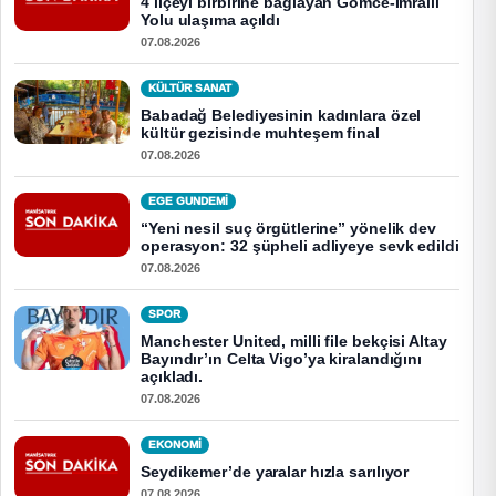
4 ilçeyi birbirine bağlayan Gömce-İmrallı
Yolu ulaşıma açıldı
07.08.2026
KÜLTÜR SANAT
Babadağ Belediyesinin kadınlara özel
kültür gezisinde muhteşem final
07.08.2026
EGE GUNDEMİ
“Yeni nesil suç örgütlerine” yönelik dev
operasyon: 32 şüpheli adliyeye sevk edildi
07.08.2026
SPOR
Manchester United, milli file bekçisi Altay
Bayındır’ın Celta Vigo’ya kiralandığını
açıkladı.
07.08.2026
EKONOMI
Seydikemer’de yaralar hızla sarılıyor
07.08.2026