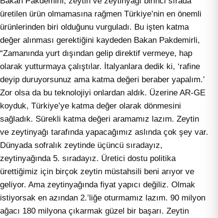
Bakan Pakdemirli, zeytin ve zeytinyağı birinci sırada
üretilen ürün olmamasına rağmen Türkiye’nin en önemli
ürünlerinden biri olduğunu vurguladı. Bu işten katma
değer alınması gerektiğini kaydeden Bakan Pakdemirli,
“Zamanında yurt dışından gelip direktif vermeye, hap
olarak yutturmaya çalıştılar. İtalyanlara dedik ki, ‘rafine
deyip duruyorsunuz ama katma değeri beraber yapalım.’
Zor olsa da bu teknolojiyi onlardan aldık. Üzerine AR-GE
koyduk, Türkiye’ye katma değer olarak dönmesini
sağladık. Sürekli katma değeri aramamız lazım. Zeytin
ve zeytinyağı tarafında yapacağımız aslında çok şey var.
Dünyada sofralık zeytinde üçüncü sıradayız,
zeytinyağında 5. sıradayız. Üretici dostu politika
ürettiğimiz için birçok zeytin müstahsili beni arıyor ve
geliyor. Ama zeytinyağında fiyat yapıcı değiliz. Olmak
istiyorsak en azından 2.’liğe oturmamız lazım. 90 milyon
ağacı 180 milyona çıkarmak güzel bir başarı. Zeytin