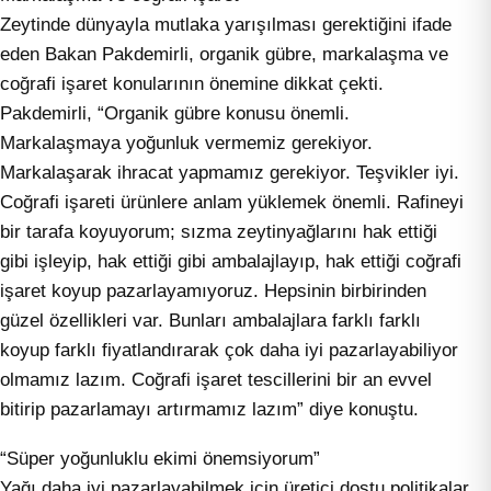
Zeytinde dünyayla mutlaka yarışılması gerektiğini ifade
eden Bakan Pakdemirli, organik gübre, markalaşma ve
coğrafi işaret konularının önemine dikkat çekti.
Pakdemirli, “Organik gübre konusu önemli.
Markalaşmaya yoğunluk vermemiz gerekiyor.
Markalaşarak ihracat yapmamız gerekiyor. Teşvikler iyi.
Coğrafi işareti ürünlere anlam yüklemek önemli. Rafineyi
bir tarafa koyuyorum; sızma zeytinyağlarını hak ettiği
gibi işleyip, hak ettiği gibi ambalajlayıp, hak ettiği coğrafi
işaret koyup pazarlayamıyoruz. Hepsinin birbirinden
güzel özellikleri var. Bunları ambalajlara farklı farklı
koyup farklı fiyatlandırarak çok daha iyi pazarlayabiliyor
olmamız lazım. Coğrafi işaret tescillerini bir an evvel
bitirip pazarlamayı artırmamız lazım” diye konuştu.
“Süper yoğunluklu ekimi önemsiyorum”
Yağı daha iyi pazarlayabilmek için üretici dostu politikalar