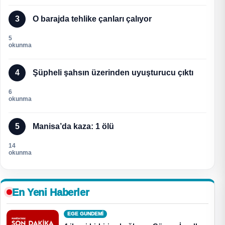
3
O barajda tehlike çanları çalıyor
5
okunma
4
Şüpheli şahsın üzerinden uyuşturucu çıktı
6
okunma
5
Manisa’da kaza: 1 ölü
14
okunma
En Yeni Haberler
EGE GUNDEMİ