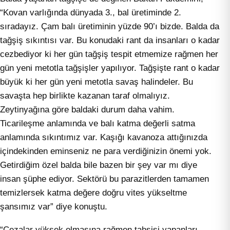
“Kovan varlığında dünyada 3., bal üretiminde 2.
sıradayız. Çam balı üretiminin yüzde 90’ı bizde. Balda da
tağşiş sıkıntısı var. Bu konudaki rant da insanları o kadar
cezbediyor ki her gün tağşiş tespit etmemize rağmen her
gün yeni metotla tağşişler yapılıyor. Tağşişte rant o kadar
büyük ki her gün yeni metotla savaş halindeler. Bu
savaşta hep birlikte kazanan taraf olmalıyız.
Zeytinyağına göre baldaki durum daha vahim.
Ticarileşme anlamında ve balı katma değerli satma
anlamında sıkıntımız var. Kaşığı kavanoza attığınızda
içindekinden eminseniz ne para verdiğinizin önemi yok.
Getirdiğim özel balda bile bazen bir şey var mı diye
insan şüphe ediyor. Sektörü bu parazitlerden tamamen
temizlersek katma değere doğru vites yükseltme
şansımız var” diye konuştu.
“Cezalar yüksek olmasına rağmen tahşişi yapanları