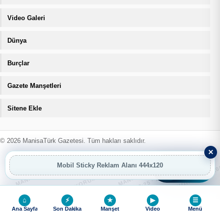
Video Galeri
Dünya
Burçlar
Gazete Manşetleri
Sitene Ekle
MANİSATÜRK İÇERİK KORUMA · 07.08.2026 12:25 · ZIYARETÇI
MANİSATÜRK İÇERİK KORUMA · 07.08
MANİSATÜRK İÇERİK KORUMA · 07.08.2026 12:25 · ZIYARETÇI
MANİSATÜRK İÇERİK KORUMA · 07.08
© 2026 ManisaTürk Gazetesi. Tüm hakları saklıdır.
×
Mobil Sticky Reklam Alanı 444x120
MANİSATÜRK İÇERİK KORUMA · 07.08.2026 12:25 · ZIYARETÇI
MANİSATÜRK İÇERİK KORUMA · 07.08
AI
AI Asistan
⌂
⚡
★
▶
☰
Ana Sayfa
Son Dakika
Manşet
Video
Menü