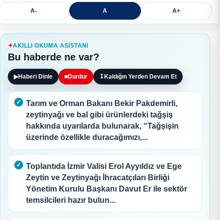
A-
A
A+
AKILLI OKUMA ASISTANI
Bu haberde ne var?
▶
Haberi Dinle
■
Durdur
↧
Kaldığın Yerden Devam Et
Tarım ve Orman Bakanı Bekir Pakdemirli,
zeytinyağı ve bal gibi ürünlerdeki tağşiş
hakkında uyarılarda bulunarak, “Tağşişin
üzerinde özellikle duracağımızı,...
Toplantıda İzmir Valisi Erol Ayyıldız ve Ege
Zeytin ve Zeytinyağı İhracatçıları Birliği
Yönetim Kurulu Başkanı Davut Er ile sektör
temsilcileri hazır bulun...