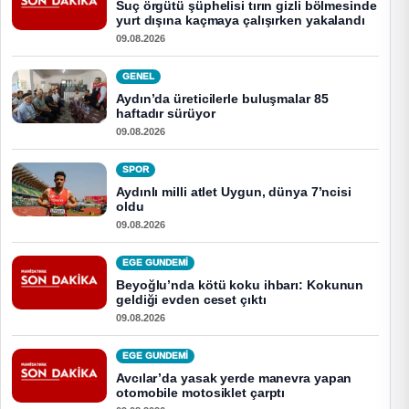
Suç örgütü şüphelisi tırın gizli bölmesinde
yurt dışına kaçmaya çalışırken yakalandı
09.08.2026
GENEL
Aydın’da üreticilerle buluşmalar 85
haftadır sürüyor
09.08.2026
SPOR
Aydınlı milli atlet Uygun, dünya 7’ncisi
oldu
09.08.2026
EGE GUNDEMİ
Beyoğlu’nda kötü koku ihbarı: Kokunun
geldiği evden ceset çıktı
09.08.2026
EGE GUNDEMİ
Avcılar’da yasak yerde manevra yapan
otomobile motosiklet çarptı