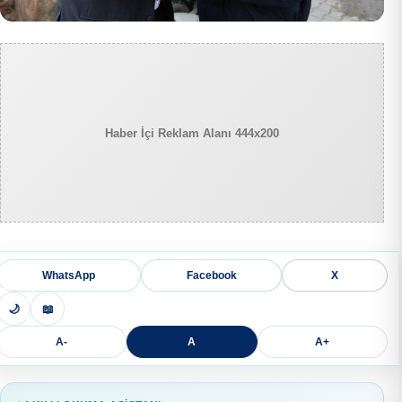
Haber İçi Reklam Alanı 444x200
WhatsApp
Facebook
X
🌙
📖
A-
A
A+