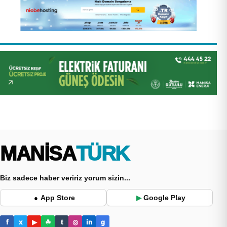
MANİSA
TÜRK
Biz sadece haber veririz yorum sizin...
App Store
Google Play
●
▶
f
x
▶
☘
t
◎
in
g