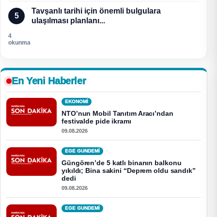
Tavşanlı tarihi için önemli bulgulara
5
ulaşılması planlanı...
4
okunma
En Yeni Haberler
EKONOMI
NTO’nun Mobil Tanıtım Aracı’ndan
festivalde pide ikramı
09.08.2026
EGE GUNDEMİ
Güngören’de 5 katlı binanın balkonu
yıkıldı; Bina sakini “Deprem oldu sandık”
dedi
09.08.2026
EGE GUNDEMİ