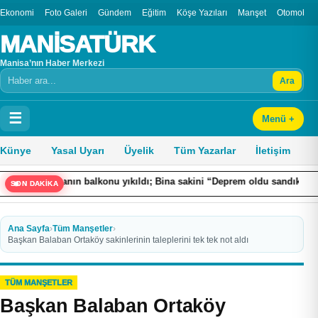
Ekonomi
Foto Galeri
Gündem
Eğitim
Köşe Yazıları
Manşet
Otomobil
MANİSATÜRK
Manisa’nın Haber Merkezi
Ara
Arama
☰
Menü +
Künye
Yasal Uyarı
Üyelik
Tüm Yazarlar
İletişim
nanın balkonu yıkıldı; Bina sakini “Deprem oldu sandık” dedi
Su
SON DAKİKA
Ana Sayfa
›
Tüm Manşetler
›
Başkan Balaban Ortaköy sakinlerinin taleplerini tek tek not aldı
TÜM MANŞETLER
Başkan Balaban Ortaköy