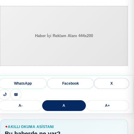
Haber İçi Reklam Alanı 444x200
WhatsApp
Facebook
X
🌙
📖
A-
A
A+
AKILLI OKUMA ASISTANI
Bu haberde ne var?