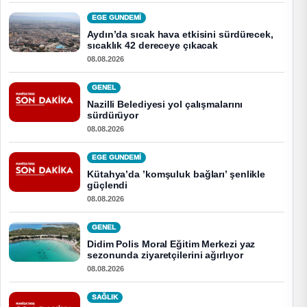
EGE GUNDEMİ
Aydın’da sıcak hava etkisini sürdürecek,
sıcaklık 42 dereceye çıkacak
08.08.2026
GENEL
Nazilli Belediyesi yol çalışmalarını
sürdürüyor
08.08.2026
EGE GUNDEMİ
Kütahya’da ’komşuluk bağları’ şenlikle
güçlendi
08.08.2026
GENEL
Didim Polis Moral Eğitim Merkezi yaz
sezonunda ziyaretçilerini ağırlıyor
08.08.2026
SAĞLIK