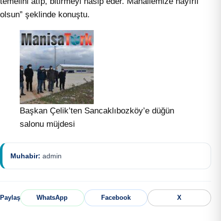
temelini atıp, bitirmeyi nasip eder. Mahallemize hayırlı
olsun” şeklinde konuştu.
Başkan Çelik’ten Sancaklıbozköy’e düğün
salonu müjdesi
Muhabir:
admin
Paylaş
WhatsApp
Facebook
X