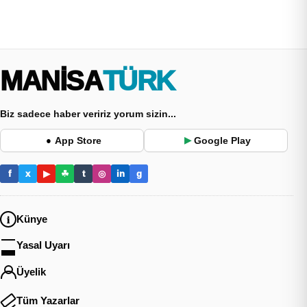
MANİSA
TÜRK
Biz sadece haber veririz yorum sizin...
App Store
Google Play
●
▶
f
x
▶
☘
t
◎
in
g
Künye
Yasal Uyarı
Üyelik
Tüm Yazarlar