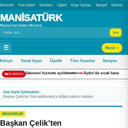
Ekonomi
Foto Galeri
Gündem
Eğitim
Köşe Yazıları
Manşet
Otomobil
MANİSATÜRK
Manisa’nın Haber Merkezi
Ara
Arama
☰
Menü +
Künye
Yasal Uyarı
Üyelik
Tüm Yazarlar
İletişim
kımevi hizmete açıldı
Aydın’da sıcak hava etkisini sürdürecek,
SON DAKİKA
Ana Sayfa
›
Şehzadeler
›
Başkan Çelik’ten Sancaklıbozköy’e düğün salonu müjdesi
ŞEHZADELER
Başkan Çelik’ten