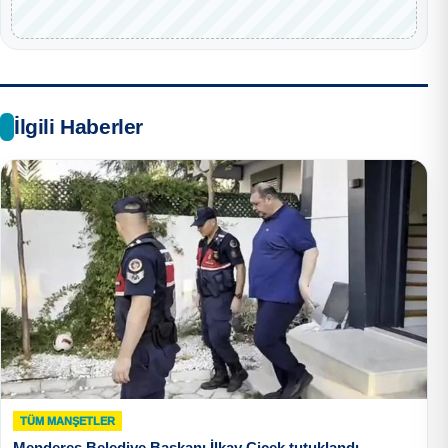
İlgili Haberler
TÜM MANŞETLER
Menderes Belediye Başkanı İlkay Çiçek tutuklandı