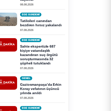
08.08.2026
EGE GUNDEMİ
Tatilcileri canından
bezdiren hırsız yakalandı
07.08.2026
EGE GUNDEMİ
Sahte ekspertizle 687
kişiye vatandaşlık
kazandıran suç örgütü
soruşturmasında 32
şüpheli tutuklandı
07.08.2026
GENEL
Gaziosmanpaşa’da Erkin
Koray vefatının üçüncü
yılında anıldı
07.08.2026
EGE GUNDEMİ