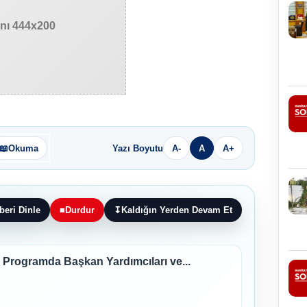
anı 444x200
📖
Okuma
Yazı Boyutu
A-
A
A+
beri Dinle
■
Durdur
↧
Kaldığın Yerden Devam Et
Programda Başkan Yardımcıları ve...