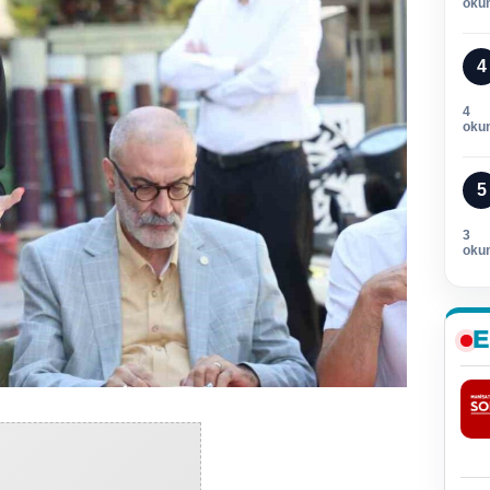
oku
4
4
oku
5
3
oku
E