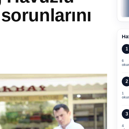
 sorunlarını
Ha
1
6
oku
2
1
oku
3
4