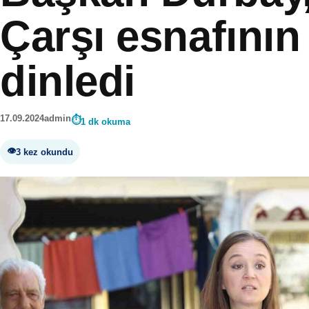
Çarşı esnafının
dinledi
17.09.2024
admin
1 dk okuma
3 kez okundu