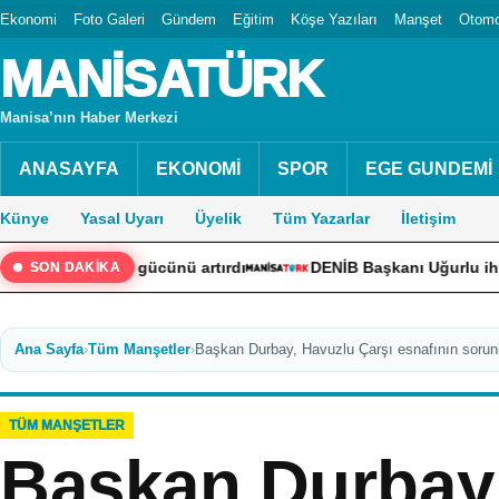
Ekonomi
Foto Galeri
Gündem
Eğitim
Köşe Yazıları
Manşet
Otomo
MANİSATÜRK
Manisa’nın Haber Merkezi
ANASAYFA
EKONOMİ
SPOR
EGE GUNDEMİ
Künye
Yasal Uyarı
Üyelik
Tüm Yazarlar
İletişim
skor gücünü artırdı
DENİB Başkanı Uğurlu ihracatçıların tal
SON DAKİKA
Ana Sayfa
›
Tüm Manşetler
›
Başkan Durbay, Havuzlu Çarşı esnafının sorunla
TÜM MANŞETLER
Başkan Durbay