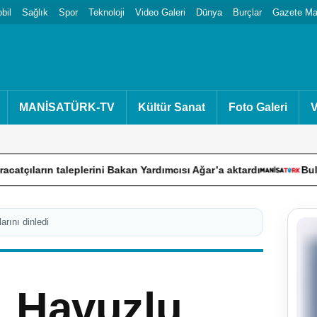
bil
Sağlık
Spor
Teknoloji
Video Galeri
Dünya
Burçlar
Gazete Man
MANİSATÜRK-TV
Kültür Sanat
Foto Galeri
V
eplerini Bakan Yardımcısı Ağar’a aktardı
Buldan’daki tefec
rını dinledi
, Havuzlu