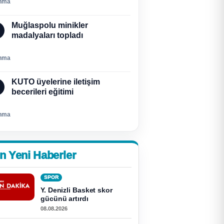
nma
Muğlaspolu minikler
madalyaları topladı
nma
KUTO üyelerine iletişim
becerileri eğitimi
nma
n Yeni Haberler
SPOR
Y. Denizli Basket skor
gücünü artırdı
08.08.2026