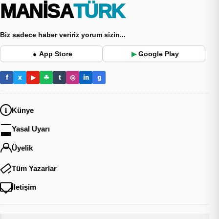
MANİSA
TÜRK
Biz sadece haber veririz yorum sizin...
App Store
Google Play
●
▶
f
x
▶
☘
t
◎
in
g
Künye
Yasal Uyarı
Üyelik
Tüm Yazarlar
İletişim