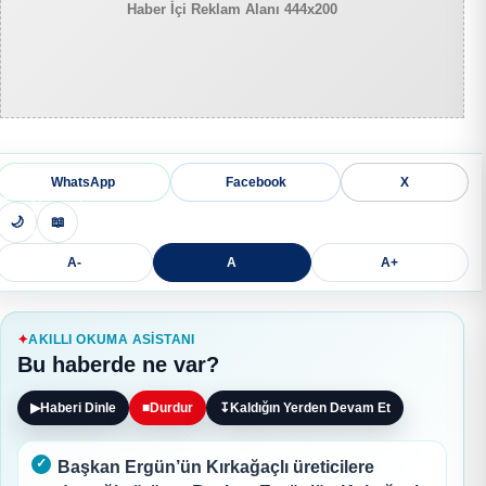
Haber İçi Reklam Alanı 444x200
WhatsApp
Facebook
X
🌙
📖
A-
A
A+
AKILLI OKUMA ASISTANI
Bu haberde ne var?
▶
Haberi Dinle
■
Durdur
↧
Kaldığın Yerden Devam Et
Başkan Ergün’ün Kırkağaçlı üreticilere