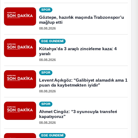
SPOR
Göztepe, hazırlık maçında Trabzonspor’u
mağlup etti
08.08.2026
EGE GUNDEMİ
Kütahya’da 3 araçlı zincirleme kaza: 4
yaralı
08.08.2026
SPOR
Levent Açıkgöz: “Galibiyet alamadık ama 1
puan da kaybetmekten iyidir”
08.08.2026
SPOR
Ahmet Cingöz: “3 oyuncuyla transferi
kapatıyoruz”
08.08.2026
EGE GUNDEMİ