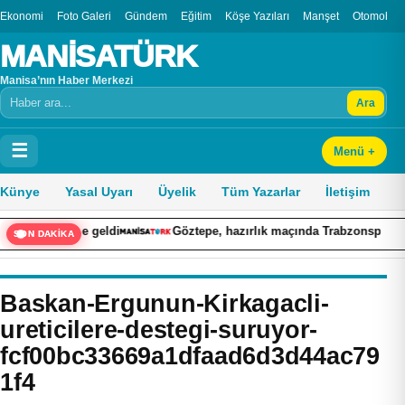
Ekonomi
Foto Galeri
Gündem
Eğitim
Köşe Yazıları
Manşet
Otomobil
MANİSATÜRK
Manisa’nın Haber Merkezi
Ara
Arama
☰
Menü +
Künye
Yasal Uyarı
Üyelik
Tüm Yazarlar
İletişim
ale geldi
Göztepe, hazırlık maçında Trabzonspor’u mağlup etti
SON DAKİKA
Baskan-Ergunun-Kirkagacli-
ureticilere-destegi-suruyor-
fcf00bc33669a1dfaad6d3d44ac79
1f4