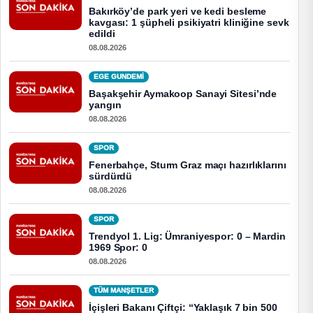
Bakırköy’de park yeri ve kedi besleme
kavgası: 1 şüpheli psikiyatri kliniğine sevk
edildi
08.08.2026
EGE GUNDEMİ
Başakşehir Aymakoop Sanayi Sitesi’nde
yangın
08.08.2026
SPOR
Fenerbahçe, Sturm Graz maçı hazırlıklarını
sürdürdü
08.08.2026
SPOR
Trendyol 1. Lig: Ümraniyespor: 0 – Mardin
1969 Spor: 0
08.08.2026
TÜM MANŞETLER
İçişleri Bakanı Çiftçi: “Yaklaşık 7 bin 500