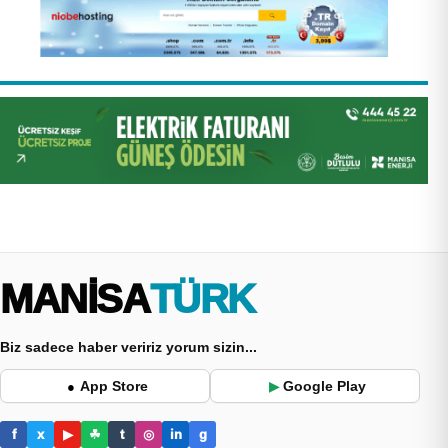
MANİSA
TÜRK
Biz sadece haber veririz yorum sizin...
App Store
Google Play
●
▶
f
x
▶
☘
t
◎
in
g