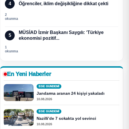
4
Öğrenciler, iklim değişikliğine dikkat çekti
2
okunma
MÜSİAD İzmir Başkanı Saygılı: ‘Türkiye
5
ekonomisi pozitif...
1
okunma
En Yeni Haberler
EGE GUNDEMİ
Jandarma aranan 24 kişiyi yakaladı
10.08.2026
EGE GUNDEMİ
Nazilli’de 7 sokakta yol sevinci
10.08.2026