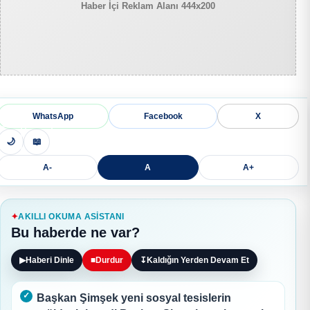
Haber İçi Reklam Alanı 444x200
WhatsApp
Facebook
X
🌙
📖
A-
A
A+
AKILLI OKUMA ASISTANI
Bu haberde ne var?
▶
Haberi Dinle
■
Durdur
↧
Kaldığın Yerden Devam Et
Başkan Şimşek yeni sosyal tesislerin