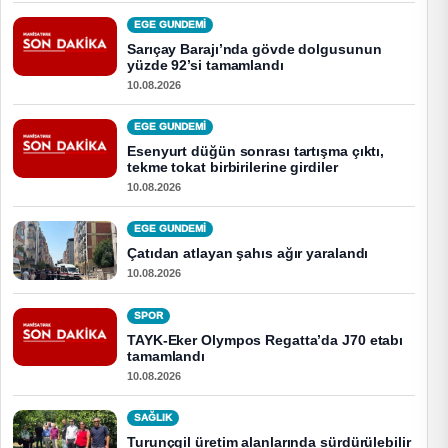
EGE GUNDEMİ
Sarıçay Barajı’nda gövde dolgusunun
yüzde 92’si tamamlandı
10.08.2026
EGE GUNDEMİ
Esenyurt düğün sonrası tartışma çıktı,
tekme tokat birbirilerine girdiler
10.08.2026
EGE GUNDEMİ
Çatıdan atlayan şahıs ağır yaralandı
10.08.2026
SPOR
TAYK-Eker Olympos Regatta’da J70 etabı
tamamlandı
10.08.2026
SAĞLIK
Turunçgil üretim alanlarında sürdürülebilir