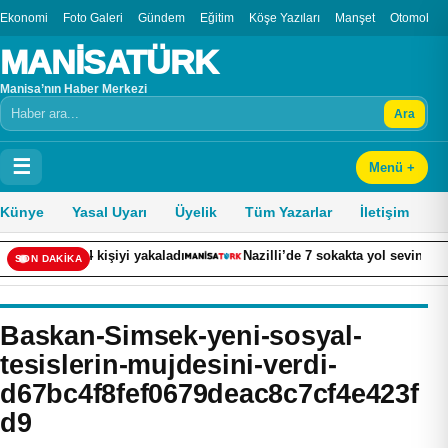
Ekonomi
Foto Galeri
Gündem
Eğitim
Köşe Yazıları
Manşet
Otomobil
MANİSATÜRK
Manisa’nın Haber Merkezi
Ara
Arama
☰
Menü +
Künye
Yasal Uyarı
Üyelik
Tüm Yazarlar
İletişim
n 24 kişiyi yakaladı
Nazilli’de 7 sokakta yol sevinci
Sa
SON DAKİKA
Baskan-Simsek-yeni-sosyal-
tesislerin-mujdesini-verdi-
d67bc4f8fef0679deac8c7cf4e423f
d9