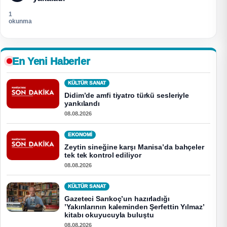
1
okunma
En Yeni Haberler
KÜLTÜR SANAT
Didim’de amfi tiyatro türkü sesleriyle
yankılandı
08.08.2026
EKONOMI
Zeytin sineğine karşı Manisa’da bahçeler
tek tek kontrol ediliyor
08.08.2026
KÜLTÜR SANAT
Gazeteci Sarıkoç’un hazırladığı
’Yakınlarının kaleminden Şerfettin Yılmaz’
kitabı okuyucuyla buluştu
08.08.2026