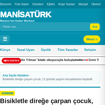
Ekonomi
Foto Galeri
Gündem
Eğitim
Köşe Yazıları
Manşet
Otomobil
MANİSATÜRK
Manisa’nın Haber Merkezi
Ara
Arama
☰
Menü +
Künye
Yasal Uyarı
Üyelik
Tüm Yazarlar
İletişim
tin Yılmaz’ kitabı okuyucuyla buluştu
İzmir İtfaiyesi’ne 13,5 mil
SON DAKİKA
Ana Sayfa
›
Gündem
›
Bisikletle direğe çarpan çocuk, 12 günlük yaşam mücadelesini kaybetti
GÜNDEM
Bisikletle direğe çarpan çocuk,