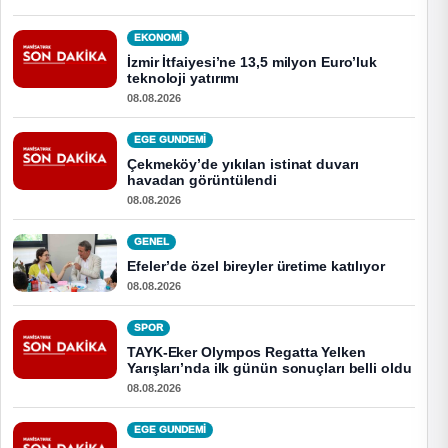
EKONOMI
İzmir İtfaiyesi’ne 13,5 milyon Euro’luk
teknoloji yatırımı
08.08.2026
EGE GUNDEMİ
Çekmeköy’de yıkılan istinat duvarı
havadan görüntülendi
08.08.2026
GENEL
Efeler’de özel bireyler üretime katılıyor
08.08.2026
SPOR
TAYK-Eker Olympos Regatta Yelken
Yarışları’nda ilk günün sonuçları belli oldu
08.08.2026
EGE GUNDEMİ