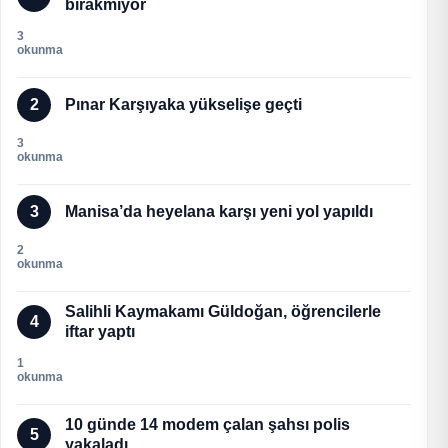
bırakmıyor
3
okunma
2
Pınar Karşıyaka yükselişe geçti
3
okunma
3
Manisa’da heyelana karşı yeni yol yapıldı
2
okunma
Salihli Kaymakamı Güldoğan, öğrencilerle
4
iftar yaptı
1
okunma
10 günde 14 modem çalan şahsı polis
5
yakaladı