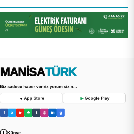
MANİSA
TÜRK
Biz sadece haber veririz yorum sizin...
App Store
Google Play
●
▶
f
x
▶
☘
t
◎
in
g
Künye