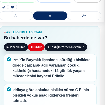
🌙
📖
A-
A
A+
AKILLI OKUMA ASISTANI
Bu haberde ne var?
▶
Haberi Dinle
■
Durdur
↧
Kaldığın Yerden Devam Et
İzmir’in Bayraklı ilçesinde, sürdüğü bisiklete
direğe çarparak ağır yaralanan çocuk,
kaldırıldığı hastanedeki 12 günlük yaşam
mücadelesini kaybetti.Edinile...
İddiaya göre sokakta bisiklet süren G.E.’nin
bisikleti yokuş aşağı giderken frenleri
tutmadı.