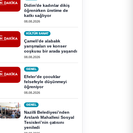
Didim’de kadınlar dikiş
öğrenirken üretime de
katkı sağlıyor
08.08.2026
KÜLTÜR SANAT
Çameli’de alabalık
yarışmaları ve konser
coşkusu bir arada yaşandı
08.08.2026
GENEL
Efeler’de çocuklar
felsefeyle düşünmeyi
öğreniyor
08.08.2026
GENEL
Nazilli Belediyesi’nden
Arslanlı Mahallesi Sosyal
Tesisleri’nin çatısını
yeniledi