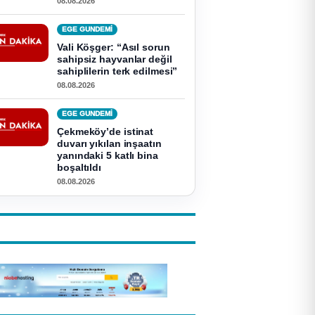
08.08.2026
EGE GUNDEMİ
Vali Köşger: “Asıl sorun
sahipsiz hayvanlar değil
sahiplilerin terk edilmesi”
08.08.2026
EGE GUNDEMİ
Çekmeköy’de istinat
duvarı yıkılan inşaatın
yanındaki 5 katlı bina
boşaltıldı
08.08.2026