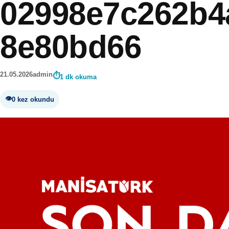
02998e7c262b4
8e80bd66
21.05.2026
admin
1 dk okuma
0 kez okundu