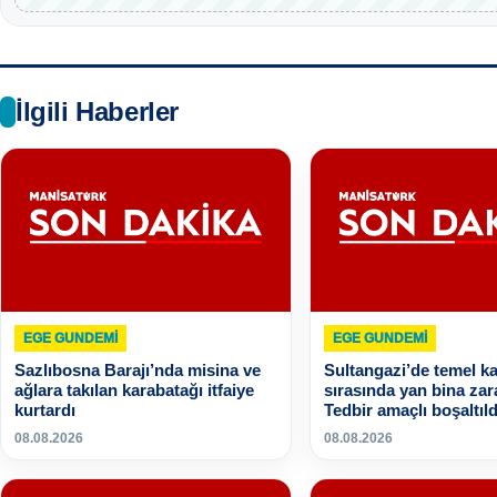
İlgili Haberler
EGE GUNDEMİ
EGE GUNDEMİ
Sazlıbosna Barajı’nda misina ve
Sultangazi’de temel ka
ağlara takılan karabatağı itfaiye
sırasında yan bina zar
kurtardı
Tedbir amaçlı boşaltıld
08.08.2026
08.08.2026