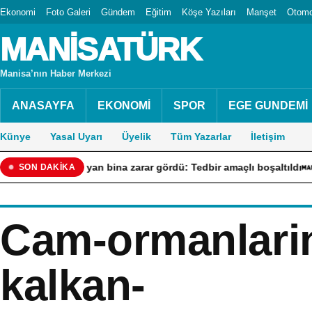
Ekonomi
Foto Galeri
Gündem
Eğitim
Köşe Yazıları
Manşet
Otomo
MANİSATÜRK
Manisa’nın Haber Merkezi
ANASAYFA
EKONOMİ
SPOR
EGE GUNDEMİ
Künye
Yasal Uyarı
Üyelik
Tüm Yazarlar
İletişim
nda yan bina zarar gördü: Tedbir amaçlı boşaltıldı
Üniversi
SON DAKİKA
Cam-ormanlarin
kalkan-