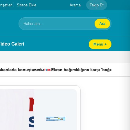
şetleri
Sitene Ekle
Arama
Takip Et
Ara
Arama
ideo Galeri
Menü +
ştu
Ekran bağımlılığına karşı ’bağımlılık yapmayan telefon’