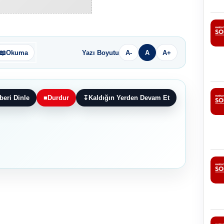
📖
Okuma
Yazı Boyutu
A-
A
A+
beri Dinle
■
Durdur
↧
Kaldığın Yerden Devam Et