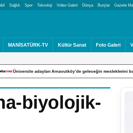
bil
Sağlık
Spor
Teknoloji
Video Galeri
Dünya
Burçlar
Gazete Man
MANİSATÜRK-TV
Kültür Sanat
Foto Galeri
V
te adayları Arnavutköy’de geleceğin mesleklerini bakanlarla konu
a-biyolojik-