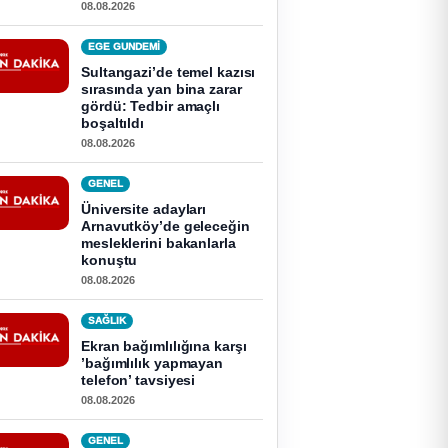
08.08.2026
EGE GUNDEMİ
Sultangazi’de temel kazısı
sırasında yan bina zarar
gördü: Tedbir amaçlı
boşaltıldı
08.08.2026
GENEL
Üniversite adayları
Arnavutköy’de geleceğin
mesleklerini bakanlarla
konuştu
08.08.2026
SAĞLIK
Ekran bağımlılığına karşı
’bağımlılık yapmayan
telefon’ tavsiyesi
08.08.2026
GENEL