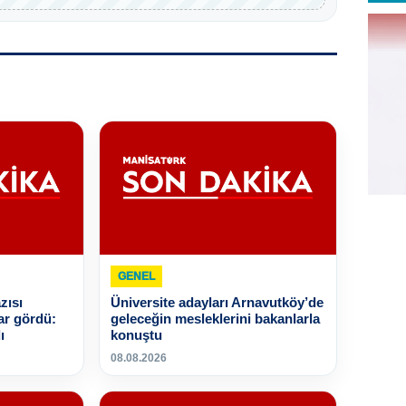
GENEL
zısı
Üniversite adayları Arnavutköy’de
ar gördü:
geleceğin mesleklerini bakanlarla
ı
konuştu
08.08.2026