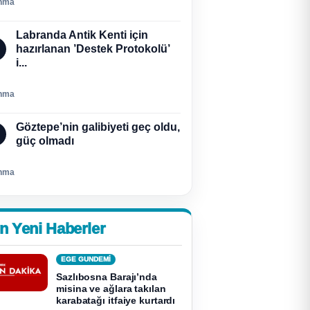
nma
Labranda Antik Kenti için
hazırlanan ’Destek Protokolü’
i...
nma
Göztepe’nin galibiyeti geç oldu,
güç olmadı
nma
n Yeni Haberler
EGE GUNDEMİ
Sazlıbosna Barajı’nda
misina ve ağlara takılan
karabatağı itfaiye kurtardı