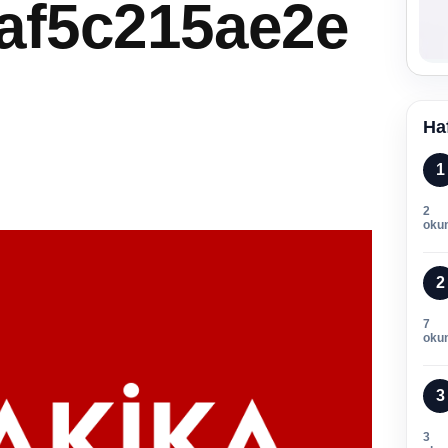
af5c215ae2e
Ha
1
2
oku
2
7
oku
3
3