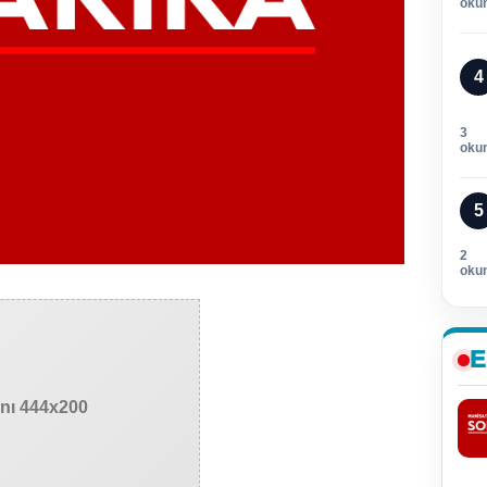
oku
4
3
oku
5
2
oku
E
anı 444x200