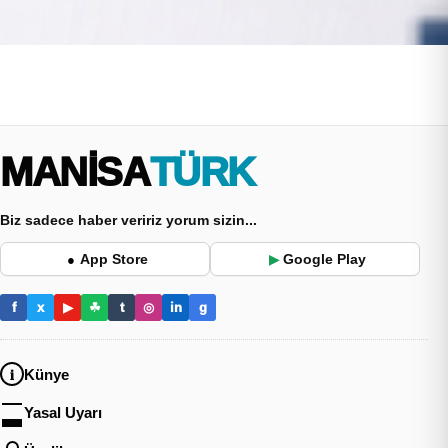
MANİSA
TÜRK
Biz sadece haber veririz yorum sizin...
App Store
Google Play
●
▶
f
x
▶
☘
t
◎
in
g
Künye
Yasal Uyarı