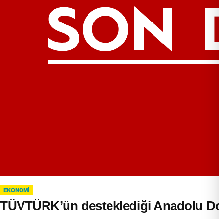
EKONOMI
TÜVTÜRK’ün desteklediği Anadolu Dost