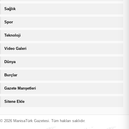
Sağlık
Spor
Teknoloji
Video Galeri
Dünya
Burçlar
Gazete Manşetleri
Sitene Ekle
MANİSATÜRK İÇERİK KORUMA · 07.08.2026 16:11 · ZIYARETÇI
MANİSATÜRK İÇERİK KORUMA · 07.08.
© 2026 ManisaTürk Gazetesi. Tüm hakları saklıdır.