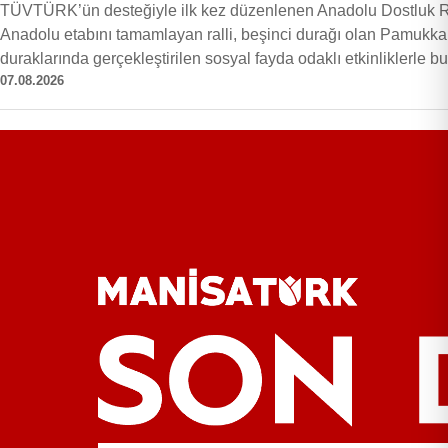
TÜVTÜRK’ün desteğiyle ilk kez düzenlenen Anadolu Dostluk Ral
Anadolu etabını tamamlayan ralli, beşinci durağı olan Pamukkale’ye
duraklarında gerçekleştirilen sosyal fayda odaklı etkinliklerl
07.08.2026