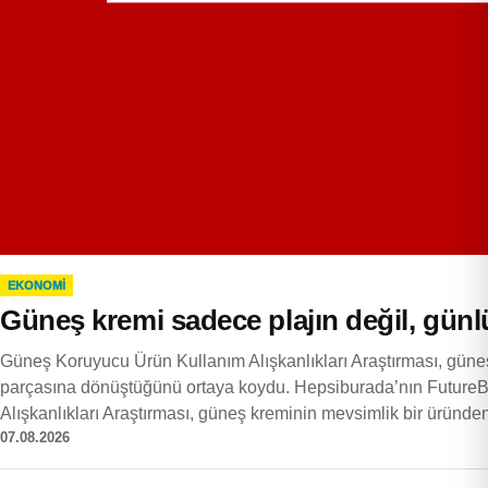
EKONOMI
Güneş kremi sadece plajın değil, günl
Güneş Koruyucu Ürün Kullanım Alışkanlıkları Araştırması, güne
parçasına dönüştüğünü ortaya koydu. Hepsiburada’nın FutureBri
Alışkanlıkları Araştırması, güneş kreminin mevsimlik bir üründ
07.08.2026