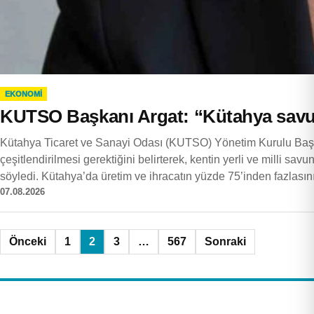
EKONOMI
KUTSO Başkanı Argat: “Kütahya savu
Kütahya Ticaret ve Sanayi Odası (KUTSO) Yönetim Kurulu Başka
çeşitlendirilmesi gerektiğini belirterek, kentin yerli ve milli sa
söyledi. Kütahya’da üretim ve ihracatın yüzde 75’inden fazlası
07.08.2026
Yazı
Önceki
1
2
3
…
567
Sonraki
sayfalaması