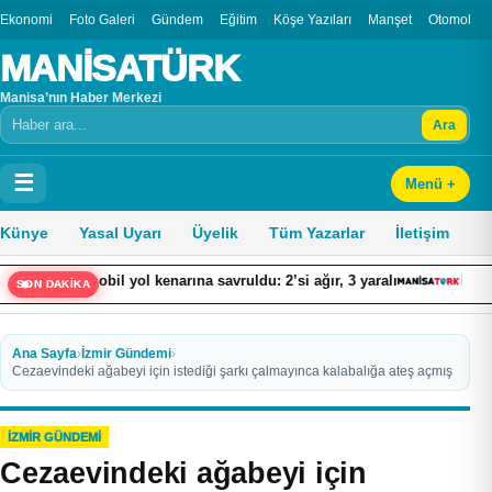
Ekonomi
Foto Galeri
Gündem
Eğitim
Köşe Yazıları
Manşet
Otomobil
MANİSATÜRK
Manisa’nın Haber Merkezi
Ara
Arama
☰
Menü +
Künye
Yasal Uyarı
Üyelik
Tüm Yazarlar
İletişim
l yol kenarına savruldu: 2’si ağır, 3 yaralı
Bodrum’da havuz kimy
SON DAKİKA
Ana Sayfa
›
İzmir Gündemi
›
Cezaevindeki ağabeyi için istediği şarkı çalmayınca kalabalığa ateş açmış
İZMIR GÜNDEMI
Cezaevindeki ağabeyi için