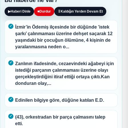
▶
Haberi Dinle
■
Durdur
↧
Kaldığın Yerden Devam Et
İzmir’in Ödemiş ilçesinde bir düğünde ’istek
şarkı’ çalınmaması üzerine dehşet saçarak 12
yaşındaki bir çocuğun ölümüne, 4 kişinin de
yaralanmasına neden o...
Zanlının ifadesinde, cezaevindeki ağabeyi için
istediği parçanın çalınmaması üzerine olayı
gerçekleştirdiğini itiraf ettiği ortaya çıktı.Kan
donduran olay,...
Edinilen bilgiye göre, düğüne katılan E.D.
(43), orkestradan bir parça çalmasını talep
etti.