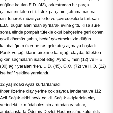
düğüne katılan E.D. (43), orkestradan bir parça
çalmasını talep etti. İstek parçanın çalınmamasına
sinirlenerek müzisyenlerle ve çevredekilerle tartışan
E.D., düğün alanından ayrılarak evine gitti. Kısa süre
sonra elinde pompalı tüfekle okul bahçesine geri dönen
gözü dönmüş şahıs, hedef gözetmeksizin düğün
kalabalığının üzerine rastgele ateş açmaya başladı.
Panik ve çığlıkların birbirine karıştığı olayda, tüfekten
çıkan saçmaların isabet ettiği Ayaz Çimen (12) ve H.B.
(30) ağır yaralanırken, Ü.D. (45), O.Ö. (72) ve H.Ö. (22)
ise hafif şekilde yaralandı.
12 yaşındaki Ayaz kurtarılamadı
İhbar üzerine olay yerine çok sayıda jandarma ve 112
Acil Sağlık ekibi sevk edildi. Sağlık ekiplerinin olay
yerindeki ilk müdahalesinin ardından yaralılar,
ambulanslarla Ödemiş Devlet Hastanesi’ne kaldırıldı.