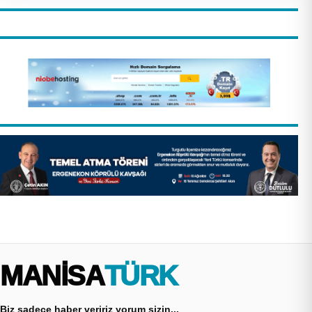
MANİSA
TÜRK
Biz sadece haber veririz yorum sizin...