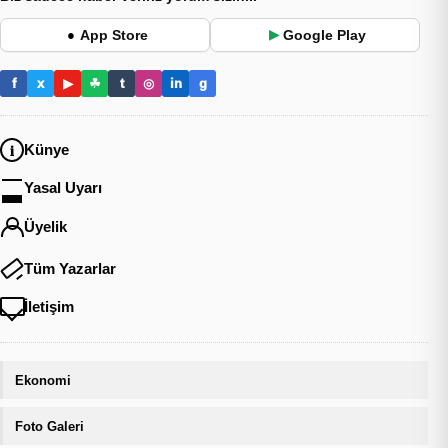
App Store
Google Play
●
▶
f
x
▶
☘
t
◎
in
g
Künye
Yasal Uyarı
Üyelik
Tüm Yazarlar
İletişim
Ekonomi
Foto Galeri