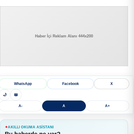
Haber İçi Reklam Alanı 444x200
WhatsApp
Facebook
X
🌙
📖
A-
A
A+
AKILLI OKUMA ASISTANI
Bu haberde ne var?