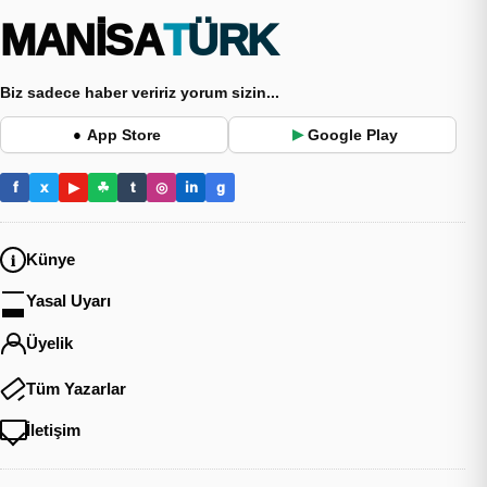
MANİSA
TÜRK
Biz sadece haber veririz yorum sizin...
App Store
Google Play
●
▶
f
x
▶
☘
t
◎
in
g
Künye
Yasal Uyarı
Üyelik
Tüm Yazarlar
İletişim