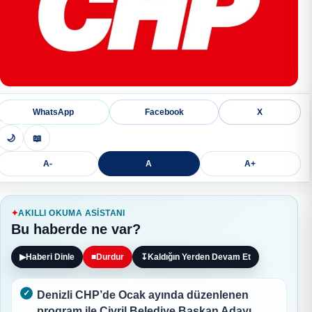
WhatsApp
Facebook
X
🌙
📖
A-
A
A+
AKILLI OKUMA ASISTANI
Bu haberde ne var?
▶
Haberi Dinle
■
Durdur
↧
Kaldığın Yerden Devam Et
Denizli CHP’de Ocak ayında düzenlenen
program ile Çivril Belediye Başkan Adayı