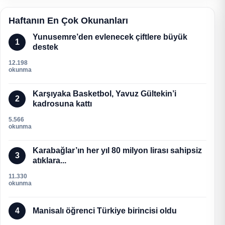
Haftanın En Çok Okunanları
Yunusemre’den evlenecek çiftlere büyük
1
destek
12.198
okunma
Karşıyaka Basketbol, Yavuz Gültekin’i
2
kadrosuna kattı
5.566
okunma
Karabağlar’ın her yıl 80 milyon lirası sahipsiz
3
atıklara...
11.330
okunma
4
Manisalı öğrenci Türkiye birincisi oldu