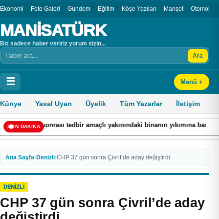
Ekonomi
Foto Galeri
Gündem
Eğitim
Köşe Yazıları
Manşet
Otomobil
MANİSATÜRK
Biz sadece haber veririz yorum sizin...
Ara
Arama
☰
Menü +
Künye
Yasal Uyarı
Üyelik
Tüm Yazarlar
İletişim
ası tedbir amaçlı yakınındaki binanın yıkımına başlandı
Komşula
SON DAKİKA
Ana Sayfa
›
Denizli
›
CHP 37 gün sonra Çivril’de aday değiştirdi
DENIZLI
CHP 37 gün sonra Çivril’de aday
değiştirdi