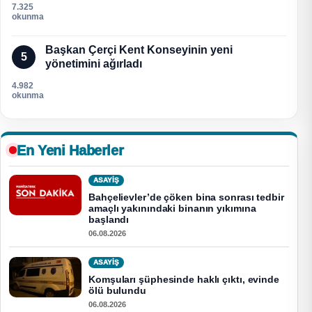
7.325
okunma
Başkan Çerçi Kent Konseyinin yeni
5
yönetimini ağırladı
4.982
okunma
En Yeni Haberler
ASAYİŞ
Bahçelievler’de çöken bina sonrası tedbir
amaçlı yakınındaki binanın yıkımına
başlandı
06.08.2026
ASAYİŞ
Komşuları şüphesinde haklı çıktı, evinde
ölü bulundu
06.08.2026