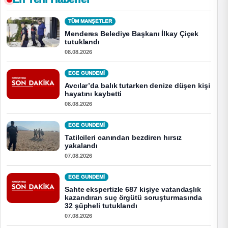
TÜM MANŞETLER
Menderes Belediye Başkanı İlkay Çiçek
tutuklandı
08.08.2026
EGE GUNDEMİ
Avcılar’da balık tutarken denize düşen kişi
hayatını kaybetti
08.08.2026
EGE GUNDEMİ
Tatilcileri canından bezdiren hırsız
yakalandı
07.08.2026
EGE GUNDEMİ
Sahte ekspertizle 687 kişiye vatandaşlık
kazandıran suç örgütü soruşturmasında
32 şüpheli tutuklandı
07.08.2026