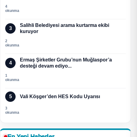
4
okunma
Salihli Belediyesi arama kurtarma ekibi
3
kuruyor
2
okunma
Ermaş Şirketler Grubu’nun Muğlaspor’a
4
desteği devam ediyo...
1
okunma
5
Vali Köşger’den HES Kodu Uyarısı
3
okunma
En Yeni Haberler