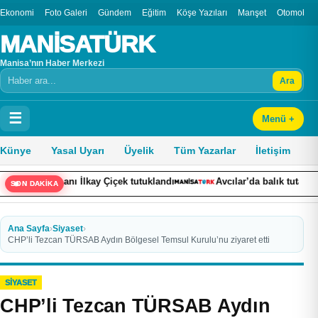
Ekonomi
Foto Galeri
Gündem
Eğitim
Köşe Yazıları
Manşet
Otomobil
MANİSATÜRK
Manisa’nın Haber Merkezi
Ara
Arama
☰
Menü +
Künye
Yasal Uyarı
Üyelik
Tüm Yazarlar
İletişim
kay Çiçek tutuklandı
Avcılar’da balık tutarken denize düşen kişi
SON DAKİKA
Ana Sayfa
›
Siyaset
›
CHP’li Tezcan TÜRSAB Aydın Bölgesel Temsul Kurulu’nu ziyaret etti
SIYASET
CHP’li Tezcan TÜRSAB Aydın