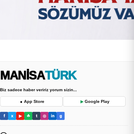
MANİSA
TÜRK
Biz sadece haber veririz yorum sizin...
App Store
Google Play
●
▶
f
x
▶
☘
t
◎
in
g