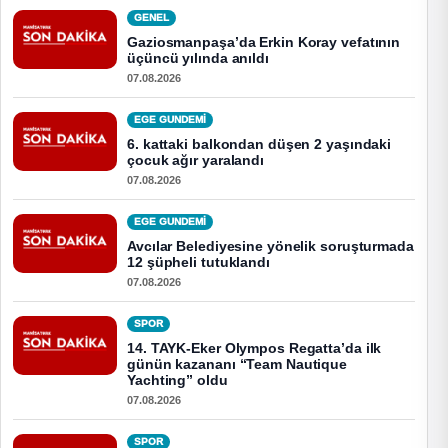
GENEL
Gaziosmanpaşa’da Erkin Koray vefatının
üçüncü yılında anıldı
07.08.2026
EGE GUNDEMİ
6. kattaki balkondan düşen 2 yaşındaki
çocuk ağır yaralandı
07.08.2026
EGE GUNDEMİ
Avcılar Belediyesine yönelik soruşturmada
12 şüpheli tutuklandı
07.08.2026
SPOR
14. TAYK-Eker Olympos Regatta’da ilk
günün kazananı “Team Nautique
Yachting” oldu
07.08.2026
SPOR