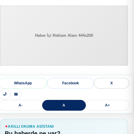
Haber İçi Reklam Alanı 444x200
WhatsApp
Facebook
X
🌙
📖
A-
A
A+
AKILLI OKUMA ASISTANI
Bu haberde ne var?