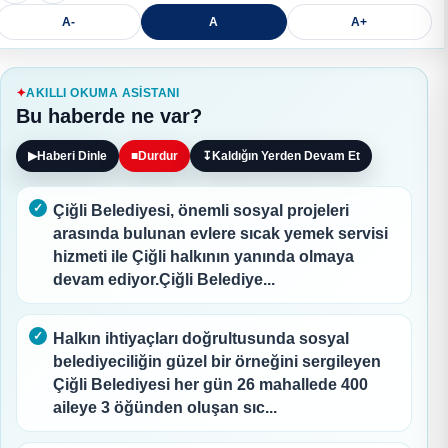
A-
A
A+
AKILLI OKUMA ASISTANI
Bu haberde ne var?
▶
Haberi Dinle
■
Durdur
↧
Kaldığın Yerden Devam Et
Çiğli Belediyesi, önemli sosyal projeleri
arasında bulunan evlere sıcak yemek servisi
hizmeti ile Çiğli halkının yanında olmaya
devam ediyor.Çiğli Belediye...
Halkın ihtiyaçları doğrultusunda sosyal
belediyeciliğin güzel bir örneğini sergileyen
Çiğli Belediyesi her gün 26 mahallede 400
aileye 3 öğünden oluşan sıc...