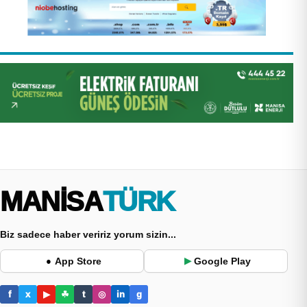
MANİSA
TÜRK
Biz sadece haber veririz yorum sizin...
App Store
Google Play
●
▶
f
x
▶
☘
t
◎
in
g