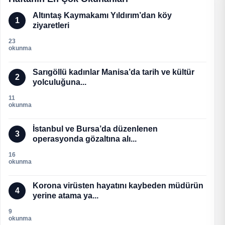
Altıntaş Kaymakamı Yıldırım’dan köy
1
ziyaretleri
23
okunma
Sarıgöllü kadınlar Manisa’da tarih ve kültür
2
yolculuğuna...
11
okunma
İstanbul ve Bursa’da düzenlenen
3
operasyonda gözaltına alı...
16
okunma
Korona virüsten hayatını kaybeden müdürün
4
yerine atama ya...
9
okunma