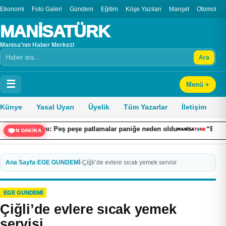
Ekonomi
Foto Galeri
Gündem
Eğitim
Köşe Yazıları
Manşet
Otomobil
MANİSATÜRK
Manisa’nın Haber Merkezi
Ara
Arama
☰
Menü +
Künye
Yasal Uyarı
Üyelik
Tüm Yazarlar
İletişim
ını: Peş peşe patlamalar paniğe neden oldu
“Ekonomiye Yön Vere
SON DAKİKA
Ana Sayfa
›
EGE GUNDEMİ
›
Çiğli’de evlere sıcak yemek servisi
EGE GUNDEMİ
Çiğli’de evlere sıcak yemek
servisi