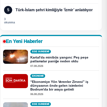
5
Türk-İslam şehri kimliğiyle ‘İzmir’ anlatılıyor
3
okunma
En Yeni Haberler
EGE GUNDEMİ
Kartal’da minibüs yangını: Peş peşe
patlamalar paniğe neden oldu
07.08.2026
EKONOMI
“Ekonomiye Yön Verenler Zirvesi” iş
dünyasının önde gelen isimlerini
Bodrum’da bir araya getirdi
06.08.2026
EGE GUNDEMİ