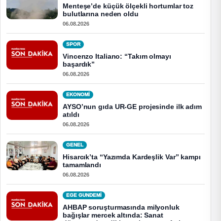
Menteşe’de küçük ölçekli hortumlar toz
bulutlarına neden oldu
06.08.2026
SPOR
Vincenzo Italiano: “Takım olmayı
başardık”
06.08.2026
EKONOMI
AYSO’nun gıda UR-GE projesinde ilk adım
atıldı
06.08.2026
GENEL
Hisarcık’ta “Yazımda Kardeşlik Var” kampı
tamamlandı
06.08.2026
EGE GUNDEMİ
AHBAP soruşturmasında milyonluk
bağışlar mercek altında: Sanat