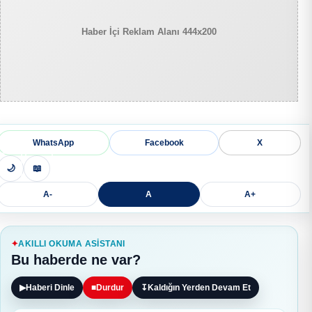
Haber İçi Reklam Alanı 444x200
WhatsApp
Facebook
X
🌙
📖
A-
A
A+
AKILLI OKUMA ASISTANI
Bu haberde ne var?
▶
Haberi Dinle
■
Durdur
↧
Kaldığın Yerden Devam Et