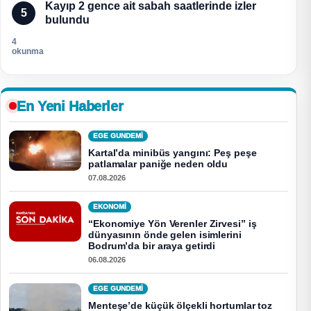
Kayıp 2 gence ait sabah saatlerinde izler
5
bulundu
4
okunma
En Yeni Haberler
EGE GUNDEMİ
Kartal’da minibüs yangını: Peş peşe
patlamalar paniğe neden oldu
07.08.2026
EKONOMI
“Ekonomiye Yön Verenler Zirvesi” iş
dünyasının önde gelen isimlerini
Bodrum’da bir araya getirdi
06.08.2026
EGE GUNDEMİ
Menteşe’de küçük ölçekli hortumlar toz