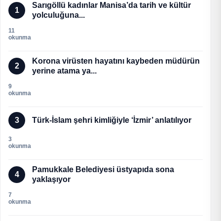
Sarıgöllü kadınlar Manisa’da tarih ve kültür
1
yolculuğuna...
11
okunma
Korona virüsten hayatını kaybeden müdürün
2
yerine atama ya...
9
okunma
3
Türk-İslam şehri kimliğiyle ‘İzmir’ anlatılıyor
3
okunma
Pamukkale Belediyesi üstyapıda sona
4
yaklaşıyor
7
okunma