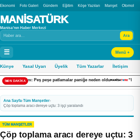
Ekonomi
Foto Galeri
Gündem
Eğitim
Köşe Yazıları
Manşet
Otomobil
MANİSATÜRK
Manisa’nın Haber Merkezi
Ara
Arama
☰
Menü +
Künye
Yasal Uyarı
Üyelik
Tüm Yazarlar
İletişim
gını: Peş peşe patlamalar paniğe neden oldu
“Ekonomiye Yön Ve
SON DAKİKA
Ana Sayfa
›
Tüm Manşetler
›
Çöp toplama aracı dereye uçtu: 3 işçi yaralandı
TÜM MANŞETLER
Çöp toplama aracı dereye uçtu: 3