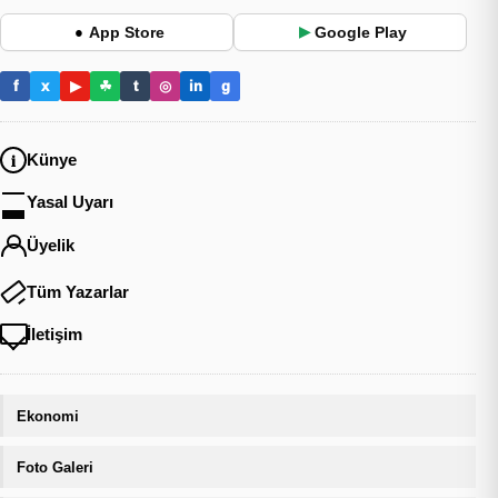
App Store
Google Play
●
▶
f
x
▶
☘
t
◎
in
g
Künye
Yasal Uyarı
Üyelik
Tüm Yazarlar
İletişim
Ekonomi
Foto Galeri