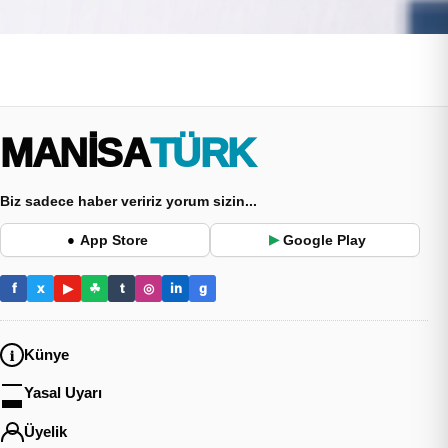
MANİSA
TÜRK
Biz sadece haber veririz yorum sizin...
App Store
Google Play
●
▶
f
x
▶
☘
t
◎
in
g
Künye
Yasal Uyarı
Üyelik