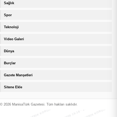
Sağlık
Spor
Teknoloji
Video Galeri
Dünya
Burçlar
Gazete Manşetleri
Sitene Ekle
MANİSATÜRK İÇERİK KORUMA · 08.08.2026 16:18 · ZIYARETÇI
MANİSATÜRK İÇERİK KORUMA · 08.08
© 2026 ManisaTürk Gazetesi. Tüm hakları saklıdır.