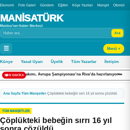
Ekonomi
Foto Galeri
Gündem
Eğitim
Köşe Yazıları
Manşet
Otomobil
MANİSATÜRK
Manisa’nın Haber Merkezi
Ara
Arama
☰
Menü +
Künye
Yasal Uyarı
Üyelik
Tüm Yazarlar
İletişim
ımı, Avrupa Şampiyonası’na Riva’da hazırlanıyor
Adalet Bakanı A
SON DAKİKA
Ana Sayfa
›
Tüm Manşetler
›
Çöplükteki bebeğin sırrı 16 yıl sonra çözüldü
TÜM MANŞETLER
Çöplükteki bebeğin sırrı 16 yıl
sonra çözüldü