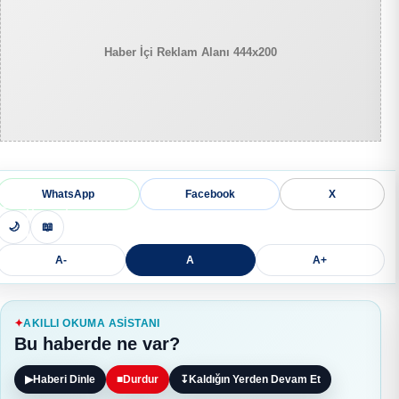
Haber İçi Reklam Alanı 444x200
WhatsApp
Facebook
X
🌙
📖
A-
A
A+
AKILLI OKUMA ASISTANI
Bu haberde ne var?
▶
Haberi Dinle
■
Durdur
↧
Kaldığın Yerden Devam Et