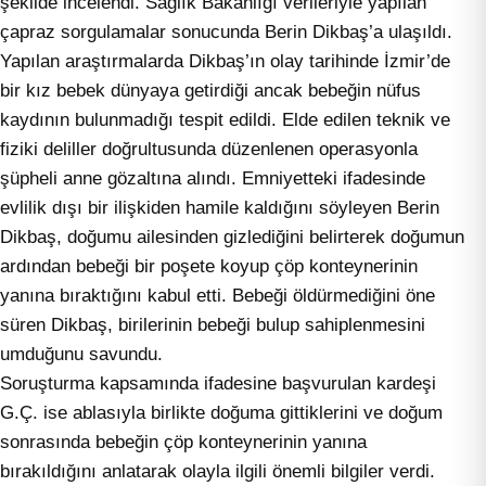
şekilde incelendi. Sağlık Bakanlığı verileriyle yapılan
çapraz sorgulamalar sonucunda Berin Dikbaş’a ulaşıldı.
Yapılan araştırmalarda Dikbaş’ın olay tarihinde İzmir’de
bir kız bebek dünyaya getirdiği ancak bebeğin nüfus
kaydının bulunmadığı tespit edildi. Elde edilen teknik ve
fiziki deliller doğrultusunda düzenlenen operasyonla
şüpheli anne gözaltına alındı. Emniyetteki ifadesinde
evlilik dışı bir ilişkiden hamile kaldığını söyleyen Berin
Dikbaş, doğumu ailesinden gizlediğini belirterek doğumun
ardından bebeği bir poşete koyup çöp konteynerinin
yanına bıraktığını kabul etti. Bebeği öldürmediğini öne
süren Dikbaş, birilerinin bebeği bulup sahiplenmesini
umduğunu savundu.
Soruşturma kapsamında ifadesine başvurulan kardeşi
G.Ç. ise ablasıyla birlikte doğuma gittiklerini ve doğum
sonrasında bebeğin çöp konteynerinin yanına
bırakıldığını anlatarak olayla ilgili önemli bilgiler verdi.