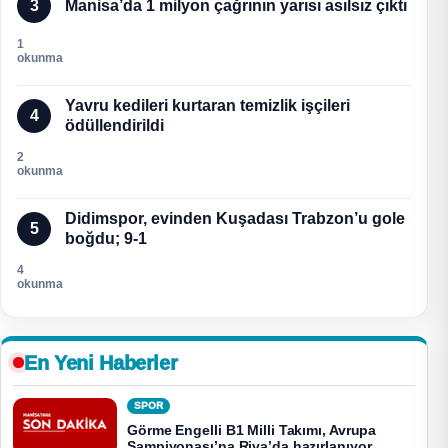
3
Manisa’da 1 milyon çağrının yarısı asılsız çıktı
1
okunma
Yavru kedileri kurtaran temizlik işçileri
4
ödüllendirildi
2
okunma
Didimspor, evinden Kuşadası Trabzon’u gole
5
boğdu; 9-1
4
okunma
En Yeni Haberler
SPOR
Görme Engelli B1 Milli Takımı, Avrupa
Şampiyonası’na Riva’da hazırlanıyor