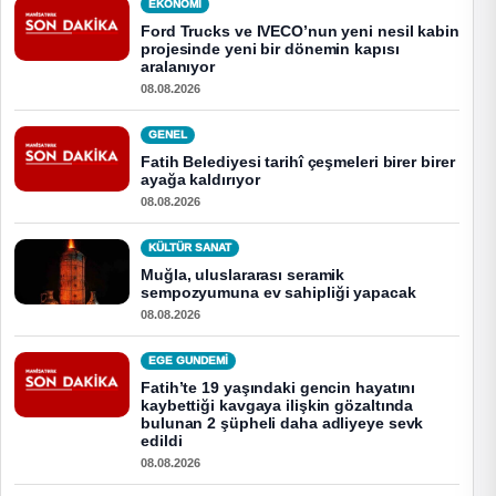
EKONOMI
Ford Trucks ve IVECO’nun yeni nesil kabin
projesinde yeni bir dönemin kapısı
aralanıyor
08.08.2026
GENEL
Fatih Belediyesi tarihî çeşmeleri birer birer
ayağa kaldırıyor
08.08.2026
KÜLTÜR SANAT
Muğla, uluslararası seramik
sempozyumuna ev sahipliği yapacak
08.08.2026
EGE GUNDEMİ
Fatih’te 19 yaşındaki gencin hayatını
kaybettiği kavgaya ilişkin gözaltında
bulunan 2 şüpheli daha adliyeye sevk
edildi
08.08.2026