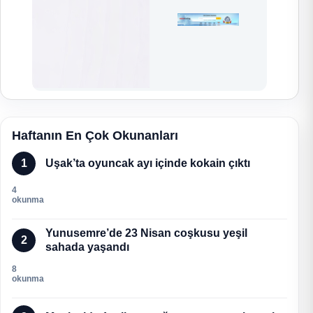
Haftanın En Çok Okunanları
1
Uşak’ta oyuncak ayı içinde kokain çıktı
4
okunma
Yunusemre’de 23 Nisan coşkusu yeşil
2
sahada yaşandı
8
okunma