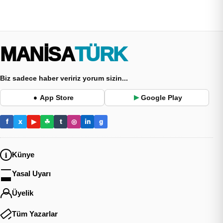
MANİSA
TÜRK
Biz sadece haber veririz yorum sizin...
App Store
Google Play
●
▶
f
x
▶
☘
t
◎
in
g
Künye
Yasal Uyarı
Üyelik
Tüm Yazarlar