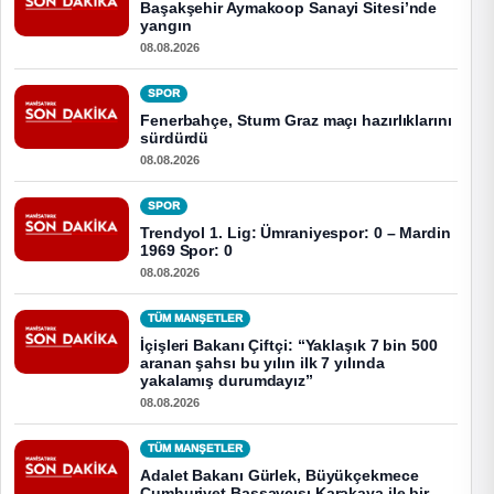
Başakşehir Aymakoop Sanayi Sitesi’nde
yangın
08.08.2026
SPOR
Fenerbahçe, Sturm Graz maçı hazırlıklarını
sürdürdü
08.08.2026
SPOR
Trendyol 1. Lig: Ümraniyespor: 0 – Mardin
1969 Spor: 0
08.08.2026
TÜM MANŞETLER
İçişleri Bakanı Çiftçi: “Yaklaşık 7 bin 500
aranan şahsı bu yılın ilk 7 yılında
yakalamış durumdayız”
08.08.2026
TÜM MANŞETLER
Adalet Bakanı Gürlek, Büyükçekmece
Cumhuriyet Başsavcısı Karakaya ile bir