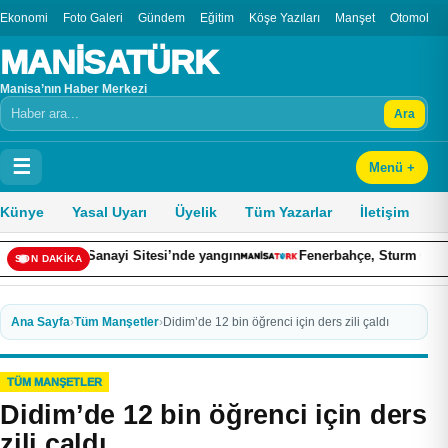
Ekonomi
Foto Galeri
Gündem
Eğitim
Köşe Yazıları
Manşet
Otomobil
MANİSATÜRK
Manisa’nın Haber Merkezi
Ara
Arama
☰
Menü +
Künye
Yasal Uyarı
Üyelik
Tüm Yazarlar
İletişim
op Sanayi Sitesi’nde yangın
Fenerbahçe, Sturm Graz maçı hazı
SON DAKİKA
Ana Sayfa
›
Tüm Manşetler
›
Didim’de 12 bin öğrenci için ders zili çaldı
TÜM MANŞETLER
Didim’de 12 bin öğrenci için ders
zili çaldı