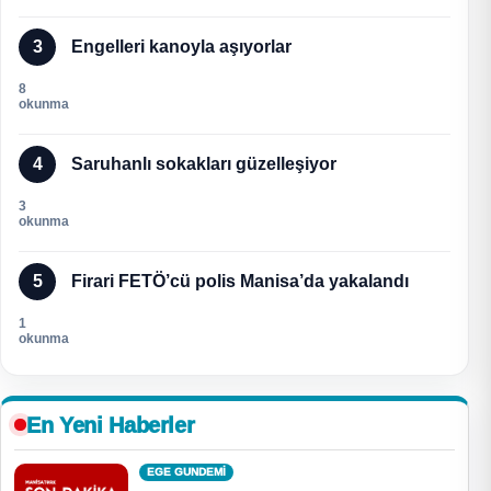
3
Engelleri kanoyla aşıyorlar
8
okunma
4
Saruhanlı sokakları güzelleşiyor
3
okunma
5
Firari FETÖ’cü polis Manisa’da yakalandı
1
okunma
En Yeni Haberler
EGE GUNDEMİ