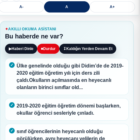
A-
A
A+
AKILLI OKUMA ASISTANI
Bu haberde ne var?
▶
Haberi Dinle
■
Durdur
↧
Kaldığın Yerden Devam Et
Ülke genelinde olduğu gibi Didim’de de 2019-
2020 eğitim öğretim yılı için ders zili
çaldı.Okulların açılmasında en heyecanlı
olanların birinci sınıflar old...
2019-2020 eğitim öğretim dönemi başlarken,
okullar öğrenci sesleriyle çınladı.
sınıf öğrencilerinin heyecanlı olduğu
görülürken, aynı heyecanı velilerin de