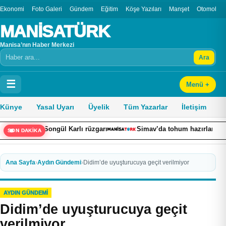
Ekonomi
Foto Galeri
Gündem
Eğitim
Köşe Yazıları
Manşet
Otomobil
MANİSATÜRK
Manisa’nın Haber Merkezi
Ara
Arama
☰
Menü +
Künye
Yasal Uyarı
Üyelik
Tüm Yazarlar
İletişim
Songül Karlı rüzgarı
Simav’da tohum hazırlama makineleri kur
SON DAKİKA
Ana Sayfa
›
Aydın Gündemi
›
Didim’de uyuşturucuya geçit verilmiyor
AYDIN GÜNDEMI
Didim’de uyuşturucuya geçit
verilmiyor