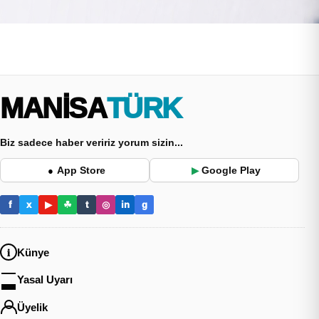
MANİSA
TÜRK
Biz sadece haber veririz yorum sizin...
App Store
Google Play
●
▶
f
x
▶
☘
t
◎
in
g
Künye
Yasal Uyarı
Üyelik