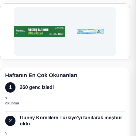
Haftanın En Çok Okunanları
1
260 genc izledi
7
okunma
Güney Korelilere Türkiye’yi tanıtarak meşhur
2
oldu
5