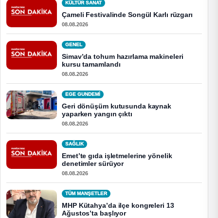
KÜLTÜR SANAT
Çameli Festivalinde Songül Karlı rüzgarı
08.08.2026
GENEL
Simav’da tohum hazırlama makineleri
kursu tamamlandı
08.08.2026
EGE GUNDEMİ
Geri dönüşüm kutusunda kaynak
yaparken yangın çıktı
08.08.2026
SAĞLIK
Emet’te gıda işletmelerine yönelik
denetimler sürüyor
08.08.2026
TÜM MANŞETLER
MHP Kütahya’da ilçe kongreleri 13
Ağustos’ta başlıyor