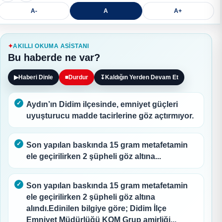
A-
A
A+
AKILLI OKUMA ASISTANI
Bu haberde ne var?
▶
Haberi Dinle
■
Durdur
↧
Kaldığın Yerden Devam Et
Aydın’ın Didim ilçesinde, emniyet güçleri
uyuşturucu madde tacirlerine göz açtırmıyor.
Son yapılan baskında 15 gram metafetamin
ele geçirilirken 2 şüpheli göz altına...
Son yapılan baskında 15 gram metafetamin
ele geçirilirken 2 şüpheli göz altına
alındı.Edinilen bilgiye göre; Didim İlçe
Emniyet Müdürlüğü KOM Grup amirliği...