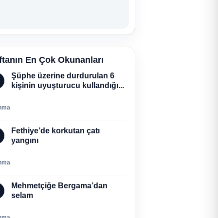
ftanın En Çok Okunanları
Şüphe üzerine durdurulan 6
kişinin uyuşturucu kullandığı...
nma
Fethiye’de korkutan çatı
yangını
nma
Mehmetçiğe Bergama’dan
selam
nma