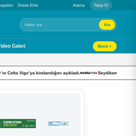
şetleri
Sitene Ekle
Arama
Takip Et
Ara
Arama
ideo Galeri
Menü +
igo’ya kiralandığını açıkladı.
Seydikemer’de yaralar hızla sa