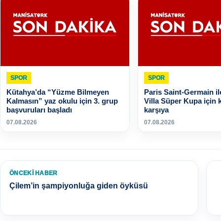
SPOR
SPOR
Kütahya’da “Yüzme Bilmeyen
Paris Saint-Germain il
Kalmasın” yaz okulu için 3. grup
Villa Süper Kupa için 
başvuruları başladı
karşıya
07.08.2026
07.08.2026
ÖNCEKI HABER
Çilem’in şampiyonluğa giden öyküsü