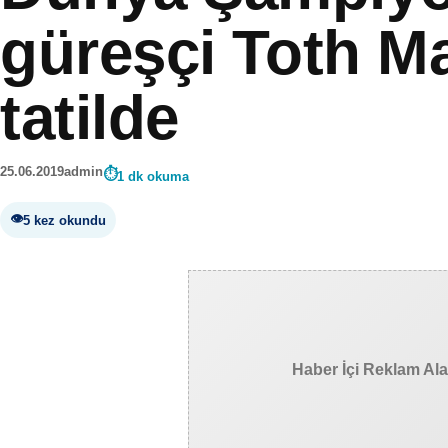
güreşçi Toth M
tatilde
25.06.2019
admin
1 dk okuma
5 kez okundu
Haber İçi Reklam Al