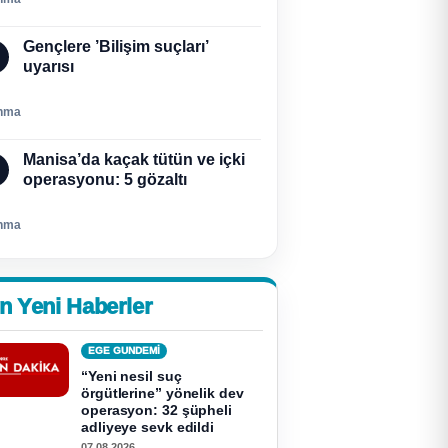
Gençlere ’Bilişim suçları’
uyarısı
nma
Manisa’da kaçak tütün ve içki
operasyonu: 5 gözaltı
nma
n Yeni Haberler
EGE GUNDEMİ
“Yeni nesil suç
örgütlerine” yönelik dev
operasyon: 32 şüpheli
adliyeye sevk edildi
07.08.2026