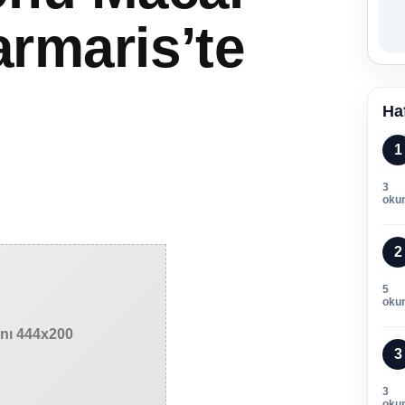
armaris’te
Ha
1
3
oku
2
5
oku
anı 444x200
3
3
oku