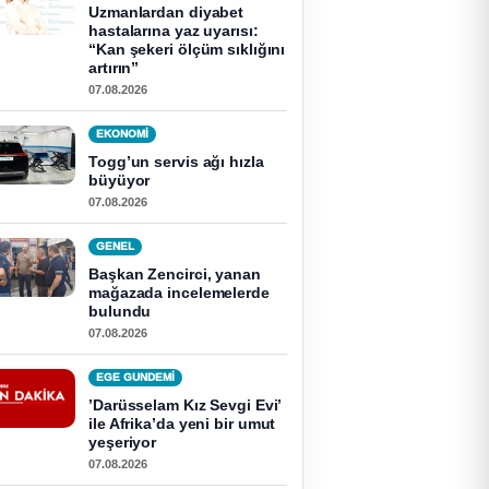
Uzmanlardan diyabet
hastalarına yaz uyarısı:
“Kan şekeri ölçüm sıklığını
artırın”
07.08.2026
EKONOMI
Togg’un servis ağı hızla
büyüyor
07.08.2026
GENEL
Başkan Zencirci, yanan
mağazada incelemelerde
bulundu
07.08.2026
EGE GUNDEMİ
’Darüsselam Kız Sevgi Evi’
ile Afrika’da yeni bir umut
yeşeriyor
07.08.2026