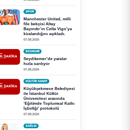
SPOR
Manchester United, milli
file bekçisi Altay
Bayındır’ın Celta Vigo’ya
kiralandığını açıkladı.
07.08.2026
EKONOMI
Seydikemer’de yaralar
hızla sarılıyor
07.08.2026
KÜLTÜR SANAT
Küçükçekmece Belediyesi
ile İstanbul Kültür
Üniversitesi arasında
‘Eğitimde Toplumsal Katkı
İşbirliği’ protokolü
07.08.2026
SAĞLIK