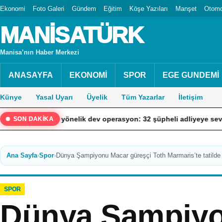
Ekonomi
Foto Galeri
Gündem
Eğitim
Köşe Yazıları
Manşet
Otomo
MANİSATÜRK
Manisa’nın Haber Merkezi
ANASAYFA
EKONOMİ
SPOR
EGE GUNDEMİ
Künye
Yasal Uyarı
Üyelik
Tüm Yazarlar
İletişim
lerine” yönelik dev operasyon: 32 şüpheli adliyeye sevk edildi
SON DAKİKA
Ana Sayfa
›
Spor
›
Dünya Şampiyonu Macar güreşçi Toth Marmaris’te tatilde
SPOR
Dünya Şampiy