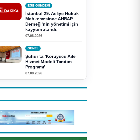
EGE GUNDEMİ
İstanbul 29. Asliye Hukuk
Mahkemesince AHBAP
Derneği’nin yönetimi için
kayyum atandı.
07.08.2026
GENEL
Şuhur’ta ’Koruyucu Aile
Hizmet Modeli Tanıtım
Programı’
07.08.2026