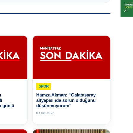
SPOR
ı
Hamza Akman: “Galatasaray
lı
altyapısında sorun olduğunu
a gönlü
düşünmüyorum”
07.08.2026