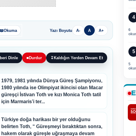
4
6
📖
Okuma
Yazı Boyutu
A-
A
A+
oku
5
beri Dinle
■
Durdur
↧
Kaldığın Yerden Devam Et
5
oku
1979, 1981 yılında Dünya Güreş Şampiyonu,
1980 yılında ise Olimpiyat ikincisi olan Macar
E
güreşçi İstivan Toth ve kızı Monica Toth tatil
için Marmaris’i ter...
Türkiye doğa harikası bir yer olduğunu
belirten Toth, “ Güreşmeyi bıraktıktan sonra,
hakem olarak güreşle uğraşmaya devam