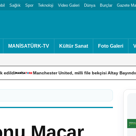
bil
Sağlık
Spor
Teknoloji
Video Galeri
Dünya
Burçlar
Gazete Man
MANİSATÜRK-TV
Kültür Sanat
Foto Galeri
V
Manchester United, milli file bekçisi Altay Bayındır’ın Celta V
onu Macar