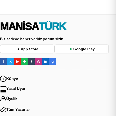
MANİSA
TÜRK
Biz sadece haber veririz yorum sizin...
App Store
Google Play
●
▶
f
x
▶
☘
t
◎
in
g
Künye
Yasal Uyarı
Üyelik
Tüm Yazarlar