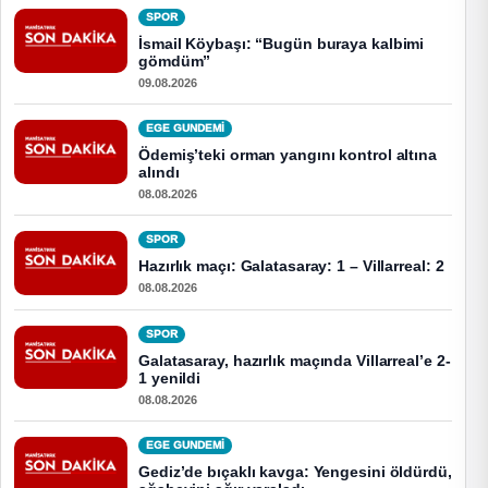
SPOR
İsmail Köybaşı: “Bugün buraya kalbimi
gömdüm”
09.08.2026
EGE GUNDEMİ
Ödemiş’teki orman yangını kontrol altına
alındı
08.08.2026
SPOR
Hazırlık maçı: Galatasaray: 1 – Villarreal: 2
08.08.2026
SPOR
Galatasaray, hazırlık maçında Villarreal’e 2-
1 yenildi
08.08.2026
EGE GUNDEMİ
Gediz’de bıçaklı kavga: Yengesini öldürdü,