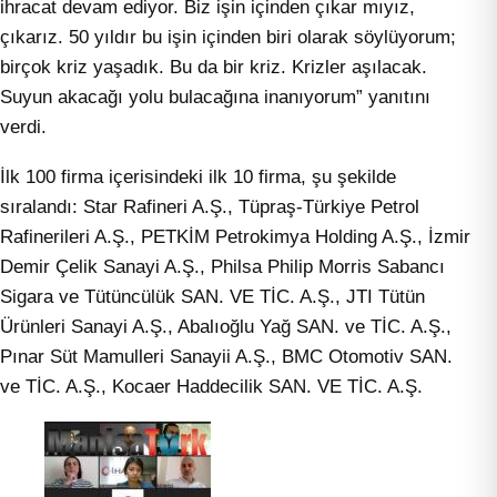
ihracat devam ediyor. Biz işin içinden çıkar mıyız,
çıkarız. 50 yıldır bu işin içinden biri olarak söylüyorum;
birçok kriz yaşadık. Bu da bir kriz. Krizler aşılacak.
Suyun akacağı yolu bulacağına inanıyorum” yanıtını
verdi.
İlk 100 firma içerisindeki ilk 10 firma, şu şekilde
sıralandı: Star Rafineri A.Ş., Tüpraş-Türkiye Petrol
Rafinerileri A.Ş., PETKİM Petrokimya Holding A.Ş., İzmir
Demir Çelik Sanayi A.Ş., Philsa Philip Morris Sabancı
Sigara ve Tütüncülük SAN. VE TİC. A.Ş., JTI Tütün
Ürünleri Sanayi A.Ş., Abalıoğlu Yağ SAN. ve TİC. A.Ş.,
Pınar Süt Mamulleri Sanayii A.Ş., BMC Otomotiv SAN.
ve TİC. A.Ş., Kocaer Haddecilik SAN. VE TİC. A.Ş.