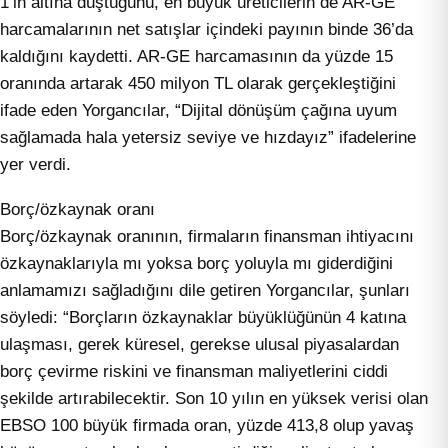
1’in altına düştüğünü, en büyük üreticilerin de AR-GE
harcamalarının net satışlar içindeki payının binde 36’da
kaldığını kaydetti. AR-GE harcamasının da yüzde 15
oranında artarak 450 milyon TL olarak gerçekleştiğini
ifade eden Yorgancılar, “Dijital dönüşüm çağına uyum
sağlamada hala yetersiz seviye ve hızdayız” ifadelerine
yer verdi.
Borç/özkaynak oranı
Borç/özkaynak oranının, firmaların finansman ihtiyacını
özkaynaklarıyla mı yoksa borç yoluyla mı giderdiğini
anlamamızı sağladığını dile getiren Yorgancılar, şunları
söyledi: “Borçların özkaynaklar büyüklüğünün 4 katına
ulaşması, gerek küresel, gerekse ulusal piyasalardan
borç çevirme riskini ve finansman maliyetlerini ciddi
şekilde artırabilecektir. Son 10 yılın en yüksek verisi olan
EBSO 100 büyük firmada oran, yüzde 413,8 olup yavaş