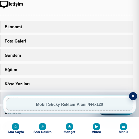
İletişim
Ekonomi
Foto Galeri
Gündem
Eğitim
Köşe Yazıları
×
Manşet
Mobil Sticky Reklam Alanı 444x120
AI
AI Asistan
Otomobil
⌂
⚡
★
▶
☰
Sağlık
Ana Sayfa
Son Dakika
Manşet
Video
Menü