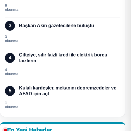
6
okunma
3
Başkan Akın gazetecilerle buluştu
3
okunma
Çiftçiye, sıfır faizli kredi ile elektrik borcu
4
faizlerin...
4
okunma
Kulalı kardeşler, mekanını depremzedeler ve
5
AFAD için açt...
1
okunma
En Yeni Haberler