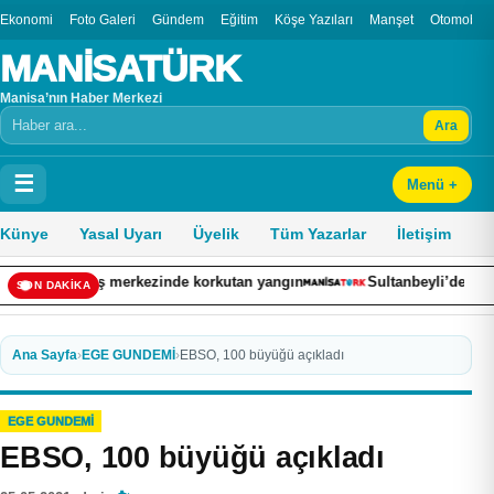
Ekonomi
Foto Galeri
Gündem
Eğitim
Köşe Yazıları
Manşet
Otomobil
MANİSATÜRK
Manisa’nın Haber Merkezi
Ara
Arama
☰
Menü +
Künye
Yasal Uyarı
Üyelik
Tüm Yazarlar
İletişim
rkezinde korkutan yangın
Sultanbeyli’de kaza yapan otomobil ale
SON DAKİKA
Ana Sayfa
›
EGE GUNDEMİ
›
EBSO, 100 büyüğü açıkladı
EGE GUNDEMİ
EBSO, 100 büyüğü açıkladı