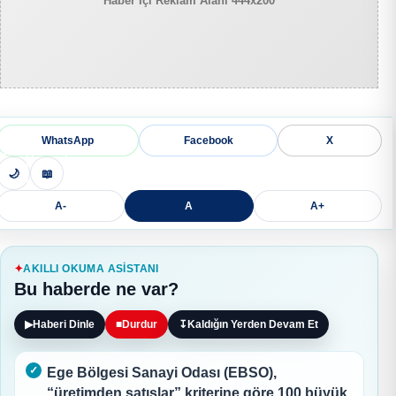
Haber İçi Reklam Alanı 444x200
WhatsApp
Facebook
X
🌙
📖
A-
A
A+
AKILLI OKUMA ASISTANI
Bu haberde ne var?
▶
Haberi Dinle
■
Durdur
↧
Kaldığın Yerden Devam Et
Ege Bölgesi Sanayi Odası (EBSO),
“üretimden satışlar” kriterine göre 100 büyük