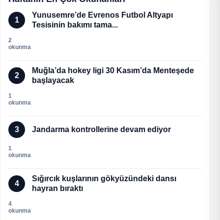
Yunusemre’de Evrenos Futbol Altyapı
1
Tesisinin bakımı tama...
2
okunma
Muğla’da hokey ligi 30 Kasım’da Menteşede
2
başlayacak
1
okunma
3
Jandarma kontrollerine devam ediyor
1
okunma
Sığırcık kuşlarının gökyüzündeki dansı
4
hayran bıraktı
4
okunma