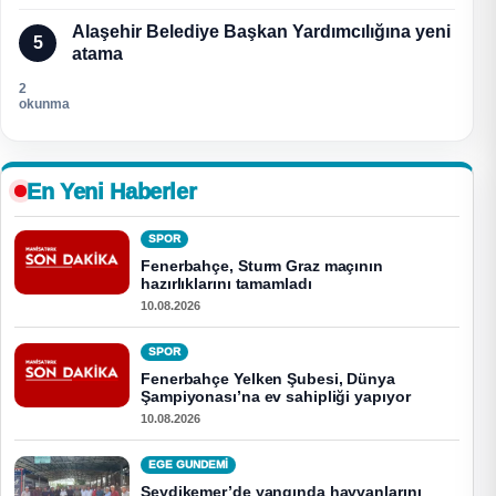
Alaşehir Belediye Başkan Yardımcılığına yeni
5
atama
2
okunma
En Yeni Haberler
SPOR
Fenerbahçe, Sturm Graz maçının
hazırlıklarını tamamladı
10.08.2026
SPOR
Fenerbahçe Yelken Şubesi, Dünya
Şampiyonası’na ev sahipliği yapıyor
10.08.2026
EGE GUNDEMİ
Seydikemer’de yangında hayvanlarını