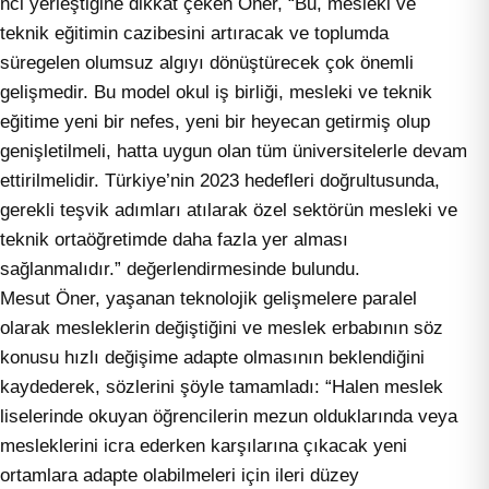
nci yerleştiğine dikkat çeken Öner, “Bu, mesleki ve
teknik eğitimin cazibesini artıracak ve toplumda
süregelen olumsuz algıyı dönüştürecek çok önemli
gelişmedir. Bu model okul iş birliği, mesleki ve teknik
eğitime yeni bir nefes, yeni bir heyecan getirmiş olup
genişletilmeli, hatta uygun olan tüm üniversitelerle devam
ettirilmelidir. Türkiye’nin 2023 hedefleri doğrultusunda,
gerekli teşvik adımları atılarak özel sektörün mesleki ve
teknik ortaöğretimde daha fazla yer alması
sağlanmalıdır.” değerlendirmesinde bulundu.
Mesut Öner, yaşanan teknolojik gelişmelere paralel
olarak mesleklerin değiştiğini ve meslek erbabının söz
konusu hızlı değişime adapte olmasının beklendiğini
kaydederek, sözlerini şöyle tamamladı: “Halen meslek
liselerinde okuyan öğrencilerin mezun olduklarında veya
mesleklerini icra ederken karşılarına çıkacak yeni
ortamlara adapte olabilmeleri için ileri düzey