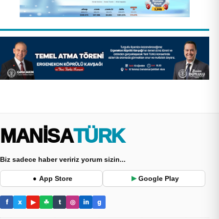
MANİSA
TÜRK
Biz sadece haber veririz yorum sizin...
App Store
Google Play
●
▶
f
x
▶
☘
t
◎
in
g