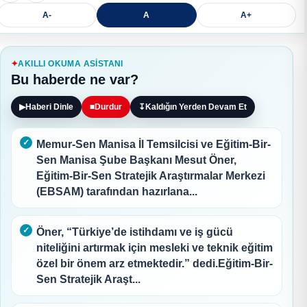
A-
A
A+
AKILLI OKUMA ASISTANI
Bu haberde ne var?
▶
Haberi Dinle
■
Durdur
↧
Kaldığın Yerden Devam Et
Memur-Sen Manisa İl Temsilcisi ve Eğitim-Bir-
Sen Manisa Şube Başkanı Mesut Öner,
Eğitim-Bir-Sen Stratejik Araştırmalar Merkezi
(EBSAM) tarafından hazırlana...
Öner, “Türkiye’de istihdamı ve iş gücü
niteliğini artırmak için mesleki ve teknik eğitim
özel bir önem arz etmektedir.” dedi.Eğitim-Bir-
Sen Stratejik Araşt...