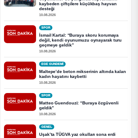
kaybeden çiftçilere küçükbaş hayvan
desteği
10.08.2026
SPOR
İsmail Kartal: “Buraya skoru korumaya
değil, kendi oyunumuzu oynayarak turu
geçmeye geldik”
10.08.2026
EGE GUNDEMİ
Maltepe’de beton mikserinin altında kalan
kadın hayatını kaybetti
10.08.2026
SPOR
Matteo Guendouzi: “Buraya özgüvenli
geldik”
10.08.2026
GENEL
Uşak’ta TÜGVA yaz okulları sona erdi