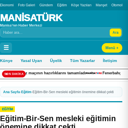
Ekonomi
Foto Galeri
Gündem
Eğitim
Köşe Yazıları
Manşet
Otomobil
MANİSATÜRK
Manisa’nın Haber Merkezi
Ara
Arama
☰
Menü +
Künye
Yasal Uyarı
Üyelik
Tüm Yazarlar
İletişim
çının hazırlıklarını tamamladı
Fenerbahçe Yelken Şubesi, Dün
SON DAKİKA
Ana Sayfa
›
Eğitim
›
Eğitim-Bir-Sen mesleki eğitimin önemine dikkat çekti
EĞITIM
Eğitim-Bir-Sen mesleki eğitimin
önemine dikkat çekti