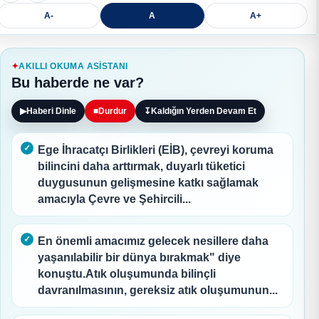
A-
A
A+
AKILLI OKUMA ASISTANI
Bu haberde ne var?
▶
Haberi Dinle
■
Durdur
↧
Kaldığın Yerden Devam Et
Ege İhracatçı Birlikleri (EİB), çevreyi koruma
bilincini daha arttırmak, duyarlı tüketici
duygusunun gelişmesine katkı sağlamak
amacıyla Çevre ve Şehircili...
En önemli amacımız gelecek nesillere daha
yaşanılabilir bir dünya bırakmak" diye
konuştu.Atık oluşumunda bilinçli
davranılmasının, gereksiz atık oluşumunun...