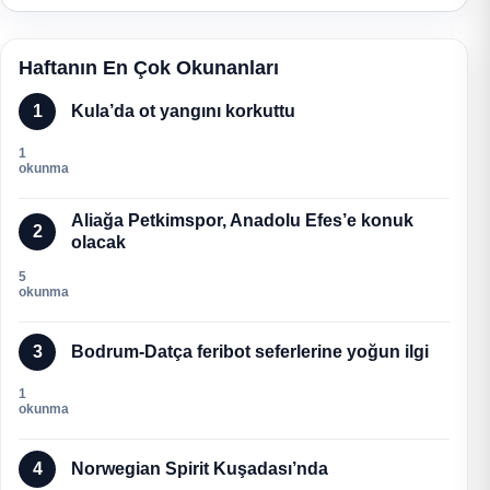
Haftanın En Çok Okunanları
1
Kula’da ot yangını korkuttu
1
okunma
Aliağa Petkimspor, Anadolu Efes’e konuk
2
olacak
5
okunma
3
Bodrum-Datça feribot seferlerine yoğun ilgi
1
okunma
4
Norwegian Spirit Kuşadası’nda