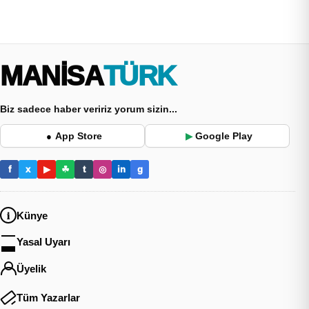
MANİSA
TÜRK
Biz sadece haber veririz yorum sizin...
App Store
Google Play
●
▶
f
x
▶
☘
t
◎
in
g
Künye
Yasal Uyarı
Üyelik
Tüm Yazarlar