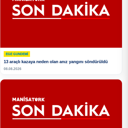
EGE GUNDEMİ
13 araçlı kazaya neden olan anız yangını söndürüldü
08.08.2026