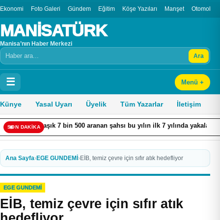
Ekonomi
Foto Galeri
Gündem
Eğitim
Köşe Yazıları
Manşet
Otomobil
MANİSATÜRK
Manisa’nın Haber Merkezi
Ara
Arama
☰
Menü +
Künye
Yasal Uyarı
Üyelik
Tüm Yazarlar
İletişim
aşık 7 bin 500 aranan şahsı bu yılın ilk 7 yılında yakalamış durumdayız”
SON DAKİKA
Ana Sayfa
›
EGE GUNDEMİ
›
EİB, temiz çevre için sıfır atık hedefliyor
EGE GUNDEMİ
EİB, temiz çevre için sıfır atık
hedefliyor