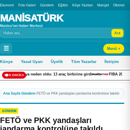
Ekonomi
Foto Galeri
Gündem
Eğitim
Köşe Yazıları
Manşet
Otomobil
MANİSATÜRK
Manisa’nın Haber Merkezi
Ara
Arama
☰
Menü +
Künye
Yasal Uyarı
Üyelik
Tüm Yazarlar
İletişim
en oldu: 13 araç birbirine girdi
FIBA 2026 Kadınlar Basketbol D
SON DAKİKA
Ana Sayfa
›
Gündem
›
FETÖ ve PKK yandaşları jandarma kontrolüne takıldı
GÜNDEM
FETÖ ve PKK yandaşları
jandarma kontrolüne takıldı