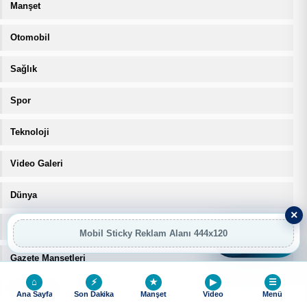
Manşet
Otomobil
Sağlık
Spor
Teknoloji
Video Galeri
Dünya
×
Burçlar
Mobil Sticky Reklam Alanı 444x120
AI
AI Asistan
Gazete Manşetleri
⌂
⚡
★
▶
☰
Sitene Ekle
Ana Sayfa
Son Dakika
Manşet
Video
Menü