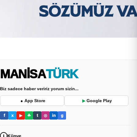
MANİSA
TÜRK
Biz sadece haber veririz yorum sizin...
App Store
Google Play
●
▶
f
x
▶
☘
t
◎
in
g
Künye