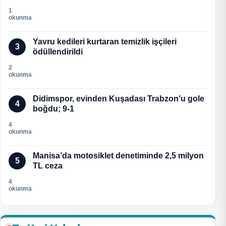
1
okunma
Yavru kedileri kurtaran temizlik işçileri
3
ödüllendirildi
2
okunma
Didimspor, evinden Kuşadası Trabzon’u gole
4
boğdu; 9-1
4
okunma
Manisa’da motosiklet denetiminde 2,5 milyon
5
TL ceza
4
okunma