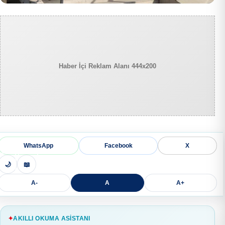
Haber İçi Reklam Alanı 444x200
WhatsApp
Facebook
X
🌙
📖
A-
A
A+
AKILLI OKUMA ASISTANI