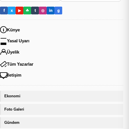
f
x
▶
☘
t
◎
in
g
Künye
Yasal Uyarı
Üyelik
Tüm Yazarlar
İletişim
Ekonomi
Foto Galeri
Gündem