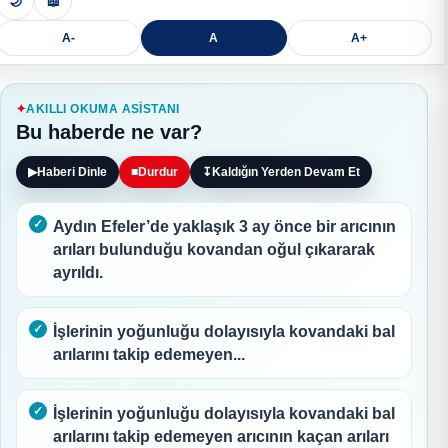
🌙
📖
A-
A
A+
AKILLI OKUMA ASISTANI
Bu haberde ne var?
▶
Haberi Dinle
■
Durdur
↧
Kaldığın Yerden Devam Et
Aydın Efeler’de yaklaşık 3 ay önce bir arıcının
arıları bulunduğu kovandan oğul çıkararak
ayrıldı.
İşlerinin yoğunluğu dolayısıyla kovandaki bal
arılarını takip edemeyen...
İşlerinin yoğunluğu dolayısıyla kovandaki bal
arılarını takip edemeyen arıcının kaçan arıları