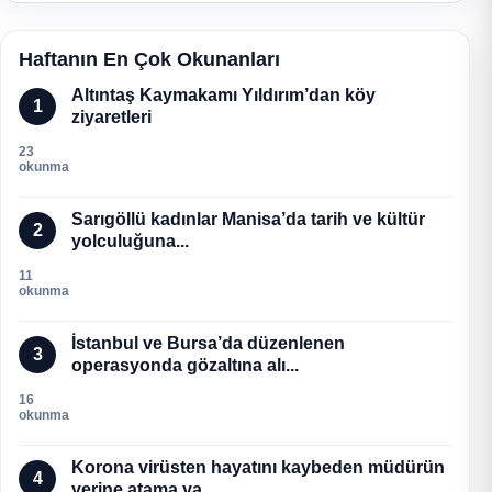
Haftanın En Çok Okunanları
Altıntaş Kaymakamı Yıldırım’dan köy
1
ziyaretleri
23
okunma
Sarıgöllü kadınlar Manisa’da tarih ve kültür
2
yolculuğuna...
11
okunma
İstanbul ve Bursa’da düzenlenen
3
operasyonda gözaltına alı...
16
okunma
Korona virüsten hayatını kaybeden müdürün
4
yerine atama ya...