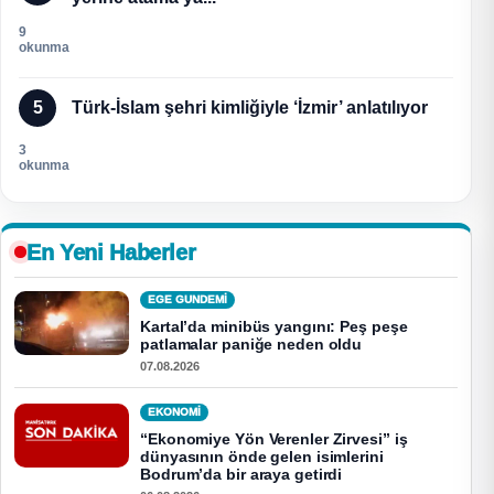
9
okunma
5
Türk-İslam şehri kimliğiyle ‘İzmir’ anlatılıyor
3
okunma
En Yeni Haberler
EGE GUNDEMİ
Kartal’da minibüs yangını: Peş peşe
patlamalar paniğe neden oldu
07.08.2026
EKONOMI
“Ekonomiye Yön Verenler Zirvesi” iş
dünyasının önde gelen isimlerini
Bodrum’da bir araya getirdi