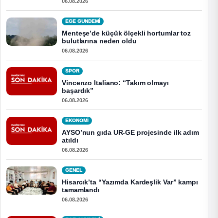
06.08.2026
EGE GUNDEMİ
Menteşe’de küçük ölçekli hortumlar toz
bulutlarına neden oldu
06.08.2026
SPOR
Vincenzo Italiano: “Takım olmayı
başardık”
06.08.2026
EKONOMI
AYSO’nun gıda UR-GE projesinde ilk adım
atıldı
06.08.2026
GENEL
Hisarcık’ta “Yazımda Kardeşlik Var” kampı
tamamlandı
06.08.2026