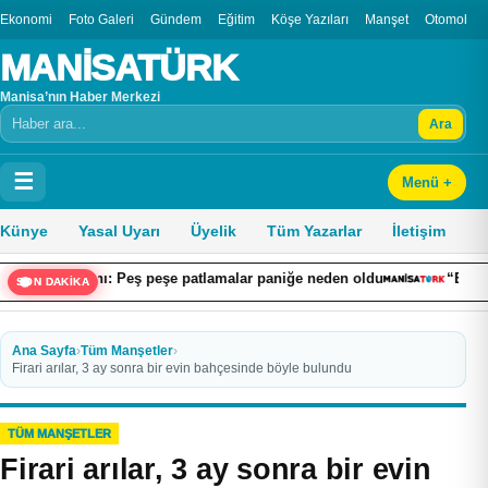
Ekonomi
Foto Galeri
Gündem
Eğitim
Köşe Yazıları
Manşet
Otomobil
MANİSATÜRK
Manisa’nın Haber Merkezi
Ara
Arama
☰
Menü +
Künye
Yasal Uyarı
Üyelik
Tüm Yazarlar
İletişim
angını: Peş peşe patlamalar paniğe neden oldu
“Ekonomiye Yön 
SON DAKİKA
Ana Sayfa
›
Tüm Manşetler
›
Firari arılar, 3 ay sonra bir evin bahçesinde böyle bulundu
TÜM MANŞETLER
Firari arılar, 3 ay sonra bir evin