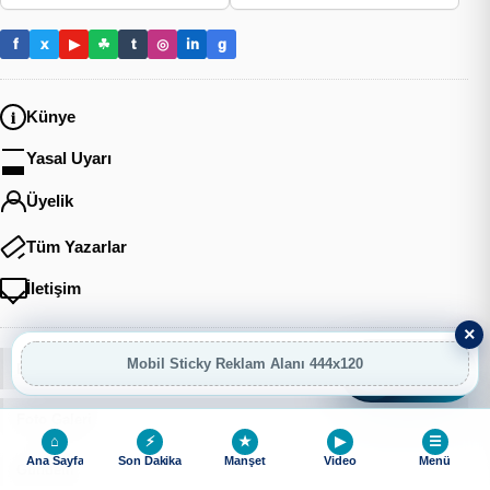
f
x
▶
☘
t
◎
in
g
Künye
Yasal Uyarı
Üyelik
Tüm Yazarlar
İletişim
×
Mobil Sticky Reklam Alanı 444x120
Ekonomi
AI
AI Asistan
Foto Galeri
⌂
⚡
★
▶
☰
Ana Sayfa
Son Dakika
Manşet
Video
Menü
Gündem