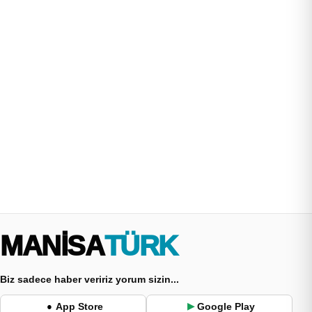
MANİSA
TÜRK
Biz sadece haber veririz yorum sizin...
App Store
Google Play
●
▶