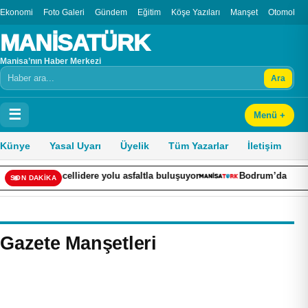
Ekonomi
Foto Galeri
Gündem
Eğitim
Köşe Yazıları
Manşet
Otomobil
MANİSATÜRK
Manisa’nın Haber Merkezi
Ara
Arama
☰
Menü +
Künye
Yasal Uyarı
Üyelik
Tüm Yazarlar
İletişim
encelli-Gencellidere yolu asfaltla buluşuyor
Bodrum’da lastik 
SON DAKİKA
Gazete Manşetleri