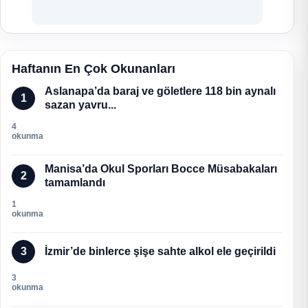
Haftanın En Çok Okunanları
Aslanapa’da baraj ve göletlere 118 bin aynalı
1
sazan yavru...
4
okunma
Manisa’da Okul Sporları Bocce Müsabakaları
2
tamamlandı
1
okunma
3
İzmir’de binlerce şişe sahte alkol ele geçirildi
3
okunma