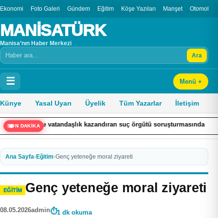
Ekonomi
Foto Galeri
Gündem
Eğitim
Köşe Yazıları
Manşet
Otomobil
MANİSATÜRK
Manisa’nın Haber Merkezi
Ara
Arama
☰
Menü +
Künye
Yasal Uyarı
Üyelik
Tüm Yazarlar
İletişim
vatandaşlık kazandıran suç örgütü soruşturmasında 32 şüpheli tutuklandı
SON DAKİKA
Ana Sayfa
›
Eğitim
›
Genç yeteneğe moral ziyareti
Genç yeteneğe moral ziyareti
EĞITIM
08.05.2026
admin
1 dk okuma