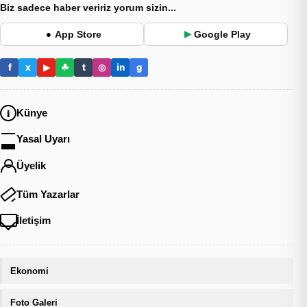
Biz sadece haber veririz yorum sizin...
App Store
Google Play
●
▶
f
x
▶
☘
t
◎
in
g
Künye
Yasal Uyarı
Üyelik
Tüm Yazarlar
İletişim
Ekonomi
Foto Galeri