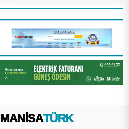
MANİSA
TÜRK