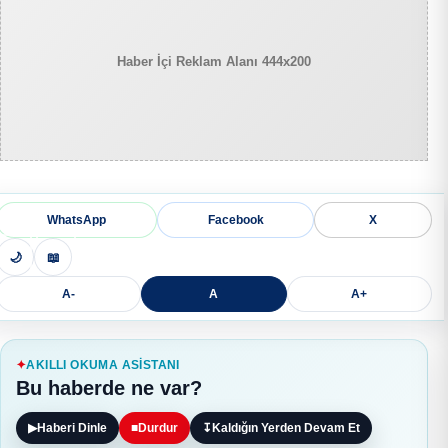
Haber İçi Reklam Alanı 444x200
WhatsApp
Facebook
X
🌙
📖
A-
A
A+
AKILLI OKUMA ASISTANI
Bu haberde ne var?
▶
Haberi Dinle
■
Durdur
↧
Kaldığın Yerden Devam Et