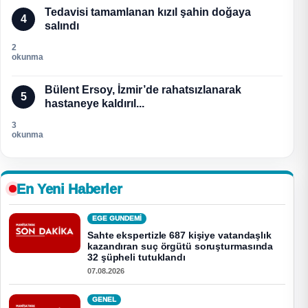
Tedavisi tamamlanan kızıl şahin doğaya
4
salındı
2
okunma
Bülent Ersoy, İzmir’de rahatsızlanarak
5
hastaneye kaldırıl...
3
okunma
En Yeni Haberler
EGE GUNDEMİ
Sahte ekspertizle 687 kişiye vatandaşlık
kazandıran suç örgütü soruşturmasında
32 şüpheli tutuklandı
07.08.2026
GENEL