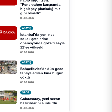
Fabio Ingolitsch:
“Fenerbahçe karşısında
hiçbir şey planladığımız
gibi olmadı”
05.08.2026
ASAYİŞ
İstanbul’da yeni nesil
sokak çetelerine
operasyonda gözaltı sayısı
12’ye yükseldi
05.08.2026
ASAYİŞ
Bahçelievler’de dün gece
tahliye edilen bina bugün
çöktü
05.08.2026
SPOR
Galatasaray, yeni sezon
hazırlıklarını sürdürdü
05.08.2026