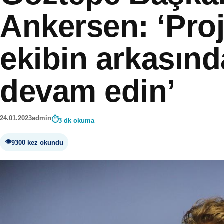
Ankersen: ‘Pro
ekibin arkasın
devam edin’
24.01.2023
admin
3 dk okuma
9300 kez okundu