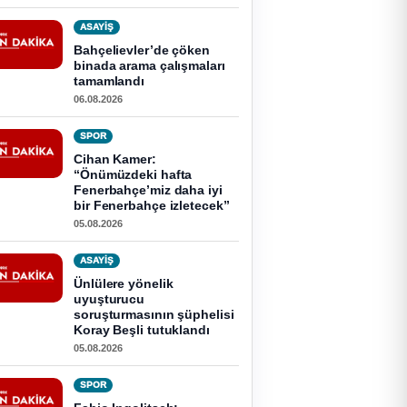
ASAYİŞ
Bahçelievler’de çöken
binada arama çalışmaları
tamamlandı
06.08.2026
SPOR
Cihan Kamer:
“Önümüzdeki hafta
Fenerbahçe’miz daha iyi
bir Fenerbahçe izletecek”
05.08.2026
ASAYİŞ
Ünlülere yönelik
uyuşturucu
soruşturmasının şüphelisi
Koray Beşli tutuklandı
05.08.2026
SPOR