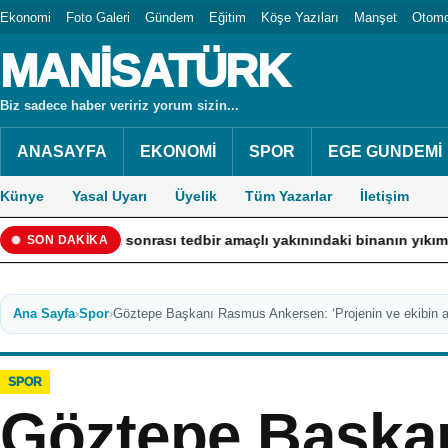
Ekonomi
Foto Galeri
Gündem
Eğitim
Köşe Yazıları
Manşet
Otomo
MANİSATÜRK
Biz sadece haber veririz yorum sizin...
ANASAYFA
EKONOMİ
SPOR
EGE GUNDEMİ
Künye
Yasal Uyarı
Üyelik
Tüm Yazarlar
İletişim
ina sonrası tedbir amaçlı yakınındaki binanın yıkımına başlandı
SON DAKİKA
Ana Sayfa
›
Spor
›
Göztepe Başkanı Rasmus Ankersen: ‘Projenin ve ekibin 
SPOR
Göztepe Başka