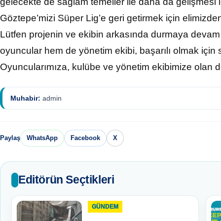
gelecekte de sağlam temeller ile daha da gelişmesi i
Göztepe’mizi Süper Lig’e geri getirmek için elimizde
Lütfen projenin ve ekibin arkasında durmaya devam 
oyuncular hem de yönetim ekibi, başarılı olmak için s
Oyuncularımıza, kulübe ve yönetim ekibimize olan de
Muhabir:
admin
Paylaş
WhatsApp
Facebook
X
Editörün Seçtikleri
GÜNDEM