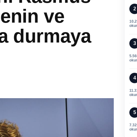
jenin ve
2
10.
oku
da durmaya
3
5.56
oku
4
11.3
oku
5
7.32
oku