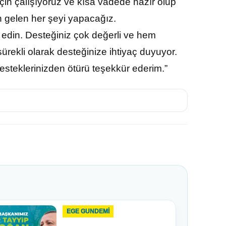
çin çalışıyoruz ve kısa vadede hazır olup
n gelen her şeyi yapacağız.
edin. Desteğiniz çok değerli ve hem
ürekli olarak desteğinize ihtiyaç duyuyor.
steklerinizden ötürü teşekkür ederim.”
EGE GUNDEMİ