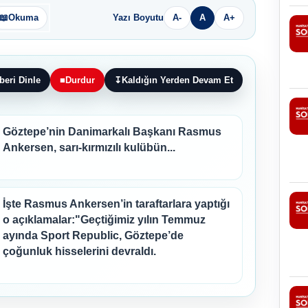
📖
Okuma
Yazı Boyutu
A-
A
A+
beri Dinle
■
Durdur
↧
Kaldığın Yerden Devam Et
Göztepe’nin Danimarkalı Başkanı Rasmus
Ankersen, sarı-kırmızılı kulübün...
İşte Rasmus Ankersen’in taraftarlara yaptığı
o açıklamalar:"Geçtiğimiz yılın Temmuz
ayında Sport Republic, Göztepe’de
çoğunluk hisselerini devraldı.