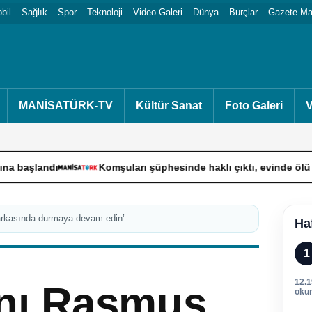
bil
Sağlık
Spor
Teknoloji
Video Galeri
Dünya
Burçlar
Gazete Man
MANİSATÜRK-TV
Kültür Sanat
Foto Galeri
V
Komşuları şüphesinde haklı çıktı, evinde ölü bulundu
arkasında durmaya devam edin’
Ha
1
12.
nı Rasmus
oku