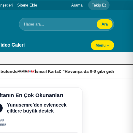
şetleri
Sitene Ekle
Arama
Takip Et
Ara
Arama
ideo Galeri
Menü +
İsmail Kartal: “Rövanşa da 0-0 gibi giderek turu geçmek istiyor
ftanın En Çok Okunanları
Yunusemre’den evlenecek
çiftlere büyük destek
198
nma