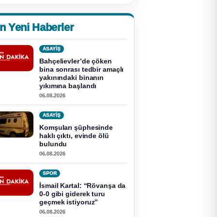
n Yeni Haberler
ASAYİŞ
Bahçelievler’de çöken
bina sonrası tedbir amaçlı
yakınındaki binanın
yıkımına başlandı
06.08.2026
ASAYİŞ
Komşuları şüphesinde
haklı çıktı, evinde ölü
bulundu
06.08.2026
SPOR
İsmail Kartal: “Rövanşa da
0-0 gibi giderek turu
geçmek istiyoruz”
06.08.2026