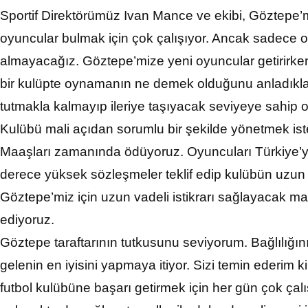
Sportif Direktörümüz Ivan Mance ve ekibi, Göztepe’m
oyuncular bulmak için çok çalışıyor. Ancak sadece 
almayacağız. Göztepe’mize yeni oyuncular getirirke
bir kulüpte oynamanın ne demek olduğunu anladıkl
tutmakla kalmayıp ileriye taşıyacak seviyeye sahip o
Kulübü mali açıdan sorumlu bir şekilde yönetmek ist
Maaşları zamanında ödüyoruz. Oyuncuları Türkiye’y
derece yüksek sözleşmeler teklif edip kulübün uzun v
Göztepe’miz için uzun vadeli istikrarı sağlayacak man
ediyoruz.
Göztepe taraftarının tutkusunu seviyorum. Bağlılığını
gelenin en iyisini yapmaya itiyor. Sizi temin ederim
futbol kulübüne başarı getirmek için her gün çok çal