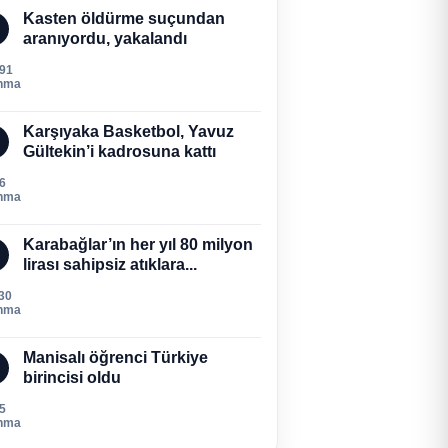
Kasten öldürme suçundan
aranıyordu, yakalandı
291
nma
Karşıyaka Basketbol, Yavuz
Gültekin’i kadrosuna kattı
6
nma
Karabağlar’ın her yıl 80 milyon
lirası sahipsiz atıklara...
30
nma
Manisalı öğrenci Türkiye
birincisi oldu
5
nma