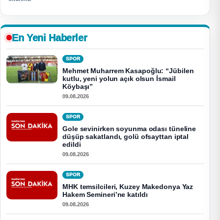
En Yeni Haberler
SPOR
Mehmet Muharrem Kasapoğlu: “Jübilen
kutlu, yeni yolun açık olsun İsmail
Köybaşı”
09.08.2026
SPOR
Gole sevinirken soyunma odası tüneline
düşüp sakatlandı, golü ofsayttan iptal
edildi
09.08.2026
SPOR
MHK temsilcileri, Kuzey Makedonya Yaz
Hakem Semineri’ne katıldı
09.08.2026