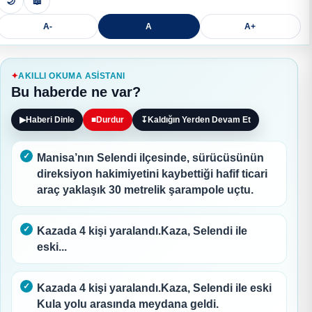
🌙
📖
A-
A
A+
AKILLI OKUMA ASISTANI
Bu haberde ne var?
▶
Haberi Dinle
■
Durdur
↧
Kaldığın Yerden Devam Et
Manisa’nın Selendi ilçesinde, sürücüsünün
direksiyon hakimiyetini kaybettiği hafif ticari
araç yaklaşık 30 metrelik şarampole uçtu.
Kazada 4 kişi yaralandı.Kaza, Selendi ile
eski...
Kazada 4 kişi yaralandı.Kaza, Selendi ile eski
Kula yolu arasında meydana geldi.