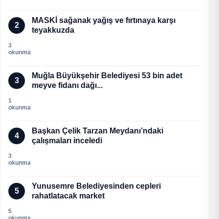
MASKİ sağanak yağış ve fırtınaya karşı
2
teyakkuzda
3
okunma
Muğla Büyükşehir Belediyesi 53 bin adet
3
meyve fidanı dağı...
1
okunma
Başkan Çelik Tarzan Meydanı’ndaki
4
çalışmaları inceledi
3
okunma
Yunusemre Belediyesinden cepleri
5
rahatlatacak market
5
okunma