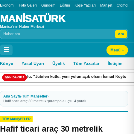
Ekonomi
Foto Galeri
Gündem
Eğitim
Köşe Yazıları
Manşet
Otomobil
MANİSATÜRK
Manisa’nın Haber Merkezi
Ara
Arama
☰
Menü +
Künye
Yasal Uyarı
Üyelik
Tüm Yazarlar
İletişim
lu: “Jübilen kutlu, yeni yolun açık olsun İsmail Köybaşı”
Go
SON DAKİKA
Ana Sayfa
›
Tüm Manşetler
›
Hafif ticari araç 30 metrelik şarampole uçtu: 4 yaralı
TÜM MANŞETLER
Hafif ticari araç 30 metrelik