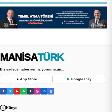
MANİSA
TÜRK
Biz sadece haber veririz yorum sizin...
App Store
Google Play
●
▶
f
x
▶
☘
t
◎
in
g
Künye