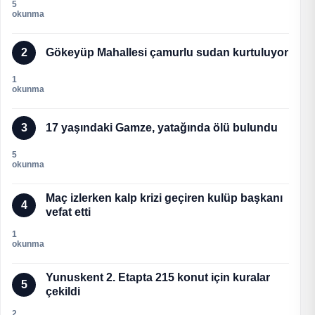
5
okunma
2
Gökeyüp Mahallesi çamurlu sudan kurtuluyor
1
okunma
3
17 yaşındaki Gamze, yatağında ölü bulundu
5
okunma
Maç izlerken kalp krizi geçiren kulüp başkanı
4
vefat etti
1
okunma
Yunuskent 2. Etapta 215 konut için kuralar
5
çekildi
2