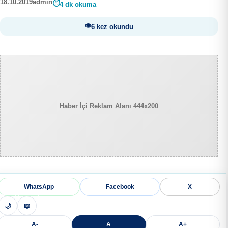
18.10.2019
admin
4 dk okuma
6 kez okundu
Haber İçi Reklam Alanı 444x200
WhatsApp
Facebook
X
🌙
📖
A-
A
A+