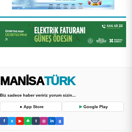
MANİSA
TÜRK
Biz sadece haber veririz yorum sizin...
App Store
Google Play
●
▶
f
x
▶
☘
t
◎
in
g