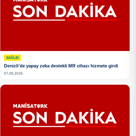
SAĞLIK
Denizli’de yapay zeka destekli MR cihazı hizmete girdi
07.08.2026