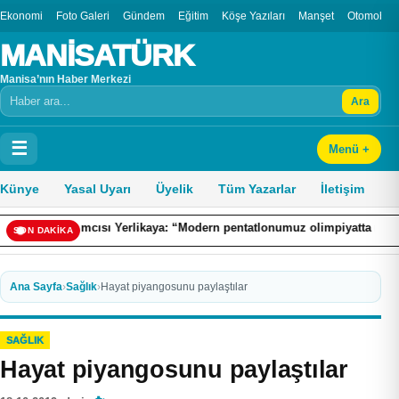
Ekonomi
Foto Galeri
Gündem
Eğitim
Köşe Yazıları
Manşet
Otomobil
MANİSATÜRK
Manisa’nın Haber Merkezi
Ara
Arama
☰
Menü +
Künye
Yasal Uyarı
Üyelik
Tüm Yazarlar
İletişim
cısı Yerlikaya: “Modern pentatlonumuz olimpiyatta madalya alacak potan
SON DAKİKA
Ana Sayfa
›
Sağlık
›
Hayat piyangosunu paylaştılar
SAĞLIK
Hayat piyangosunu paylaştılar