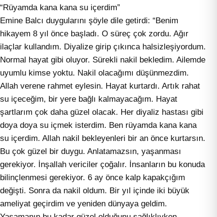
“Rüyamda kana kana su içerdim”
Emine Balcı duygularını şöyle dile getirdi: “Benim
hikayem 8 yıl önce başladı. O süreç çok zordu. Ağır
ilaçlar kullandım. Diyalize girip çıkınca halsizleşiyordum.
Normal hayat gibi oluyor. Sürekli nakil bekledim. Ailemde
uyumlu kimse yoktu. Nakil olacağımı düşünmezdim.
Allah verene rahmet eylesin. Hayat kurtardı. Artık rahat
su içeceğim, bir yere bağlı kalmayacağım. Hayat
şartlarım çok daha güzel olacak. Her diyaliz hastası gibi
doya doya su içmek isterdim. Ben rüyamda kana kana
su içerdim. Allah nakil bekleyenleri bir an önce kurtarsın.
Bu çok güzel bir duygu. Anlatamazsın, yaşanması
gerekiyor. İnşallah vericiler çoğalır. İnsanların bu konuda
bilinçlenmesi gerekiyor. 6 ay önce kalp kapakçığım
değişti. Sonra da nakil oldum. Bir yıl içinde iki büyük
ameliyat geçirdim ve yeniden dünyaya geldim.
Yaşamanın bu kadar güzel olduğunu sağlıklıyken