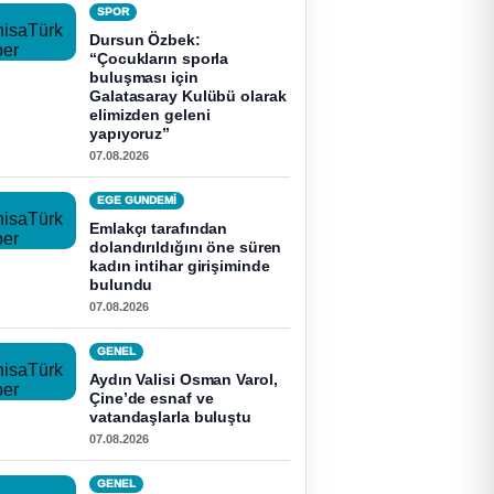
SPOR
Dursun Özbek:
“Çocukların sporla
buluşması için
Galatasaray Kulübü olarak
elimizden geleni
yapıyoruz”
07.08.2026
EGE GUNDEMİ
Emlakçı tarafından
dolandırıldığını öne süren
kadın intihar girişiminde
bulundu
07.08.2026
GENEL
Aydın Valisi Osman Varol,
Çine’de esnaf ve
vatandaşlarla buluştu
07.08.2026
GENEL