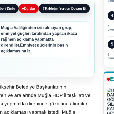
oku
beri Dinle
■
Durdur
↧
Kaldığın Yerden Devam Et
4
5
Muğla Valiliğinden izin almayan grup,
oku
emniyet güçleri tarafından yapılan ikaza
rağmen açıklama yapmakta
5
direndiler.Emniyet güçlerinin basın
açıklamasına iz...
6
oku
E
yükşehir Belediye Başkanlarının
yen ve aralarında Muğla HDP il teşkilatı ve
ı yapmakta direnince gözaltına alındılar.
ın açıklaması yapmak istedi. Muğla