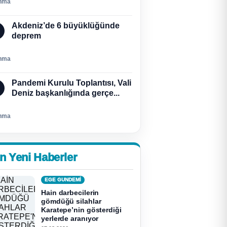
nma
Akdeniz’de 6 büyüklüğünde
deprem
nma
Pandemi Kurulu Toplantısı, Vali
Deniz başkanlığında gerçe...
nma
n Yeni Haberler
EGE GUNDEMİ
Hain darbecilerin
gömdüğü silahlar
Karatepe’nin gösterdiği
yerlerde aranıyor