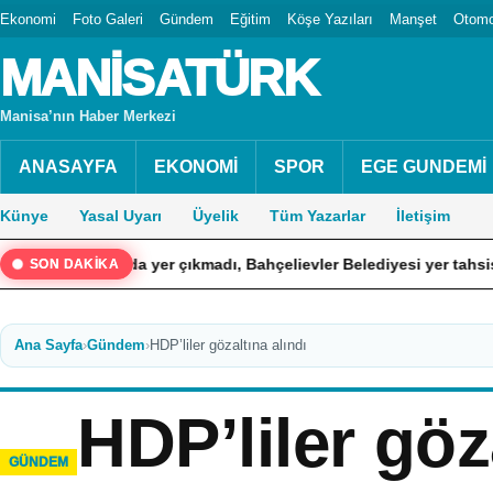
Ekonomi
Foto Galeri
Gündem
Eğitim
Köşe Yazıları
Manşet
Otomo
MANİSATÜRK
Manisa’nın Haber Merkezi
ANASAYFA
EKONOMİ
SPOR
EGE GUNDEMİ
Künye
Yasal Uyarı
Üyelik
Tüm Yazarlar
İletişim
danda yer çıkmadı, Bahçelievler Belediyesi yer tahsis etti
SON DAKİKA
Ana Sayfa
›
Gündem
›
HDP’liler gözaltına alındı
HDP’liler göz
GÜNDEM