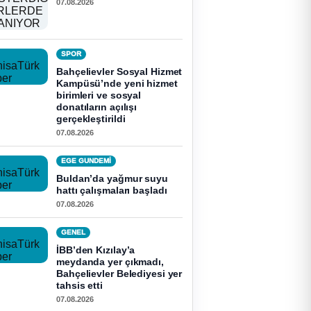
07.08.2026
SPOR
Bahçelievler Sosyal Hizmet
Kampüsü’nde yeni hizmet
birimleri ve sosyal
donatıların açılışı
gerçekleştirildi
07.08.2026
EGE GUNDEMİ
Buldan’da yağmur suyu
hattı çalışmaları başladı
07.08.2026
GENEL
İBB’den Kızılay’a
meydanda yer çıkmadı,
Bahçelievler Belediyesi yer
tahsis etti
07.08.2026