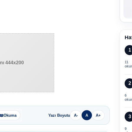
Ha
1
anı 444x200
11
oku
2
6
oku
📖
Okuma
Yazı Boyutu
A-
A
A+
3
9