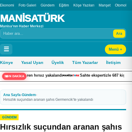
Ekonomi
Foto Galeri
Gündem
Eğitim
Köşe Yazıları
Manşet
Otomobil
MANİSATÜRK
Manisa’nın Haber Merkezi
Ara
Arama
☰
Menü +
Künye
Yasal Uyarı
Üyelik
Tüm Yazarlar
İletişim
n bezdiren hırsız yakalandı
Sahte ekspertizle 687 kişiye vatanda
SON DAKİKA
Ana Sayfa
›
Gündem
›
Hırsızlık suçundan aranan şahıs Germencik’te yakalandı
GÜNDEM
Hırsızlık suçundan aranan şahıs