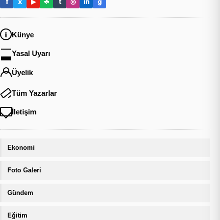
f
x
▶
☘
t
◎
in
g
Künye
Yasal Uyarı
Üyelik
Tüm Yazarlar
İletişim
Ekonomi
Foto Galeri
Gündem
Eğitim