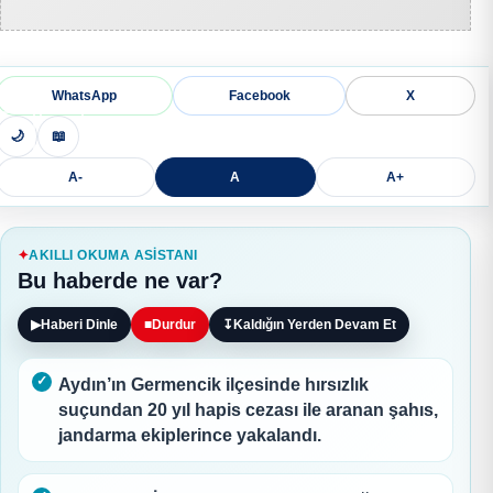
WhatsApp
Facebook
X
🌙
📖
A-
A
A+
AKILLI OKUMA ASISTANI
Bu haberde ne var?
▶
Haberi Dinle
■
Durdur
↧
Kaldığın Yerden Devam Et
Aydın’ın Germencik ilçesinde hırsızlık
suçundan 20 yıl hapis cezası ile aranan şahıs,
jandarma ekiplerince yakalandı.