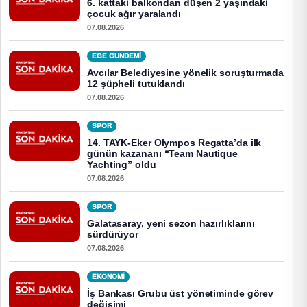
6. kattaki balkondan düşen 2 yaşındaki
çocuk ağır yaralandı
07.08.2026
EGE GUNDEMİ
Avcılar Belediyesine yönelik soruşturmada
12 şüpheli tutuklandı
07.08.2026
SPOR
14. TAYK-Eker Olympos Regatta’da ilk
günün kazananı “Team Nautique
Yachting” oldu
07.08.2026
SPOR
Galatasaray, yeni sezon hazırlıklarını
sürdürüyor
07.08.2026
EKONOMI
İş Bankası Grubu üst yönetiminde görev
değişimi