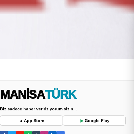
MANİSA
TÜRK
Biz sadece haber veririz yorum sizin...
App Store
Google Play
●
▶