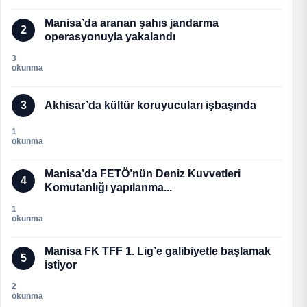
Manisa’da aranan şahıs jandarma
2
operasyonuyla yakalandı
3
okunma
3
Akhisar’da kültür koruyucuları işbaşında
1
okunma
Manisa’da FETÖ’nün Deniz Kuvvetleri
4
Komutanlığı yapılanma...
1
okunma
Manisa FK TFF 1. Lig’e galibiyetle başlamak
5
istiyor
2
okunma