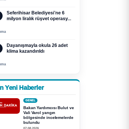
Seferihisar Belediyesi’ne 6
milyon liralık rüşvet operasy...
nma
Dayanışmayla okula 26 adet
klima kazandırıldı
nma
n Yeni Haberler
GENEL
Bakan Yardımcısı Bulut ve
Vali Varol yangın
bölgesinde incelemelerde
bulundu
07.08.2026