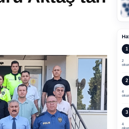
Ha
1
2
oku
2
4
oku
3
4
oku