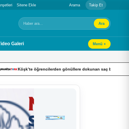
şetleri
Sitene Ekle
Arama
Takip Et
Ara
Arama
ideo Galeri
Menü +
 öğrencilerden gönüllere dokunan saç bakımı
Fatih’te 19 