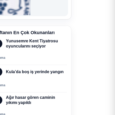
ftanın En Çok Okunanları
Yunusemre Kent Tiyatrosu
oyuncularını seçiyor
nma
Kula’da boş iş yerinde yangın
nma
Ağır hasar gören caminin
yıkımı yapıldı
nma