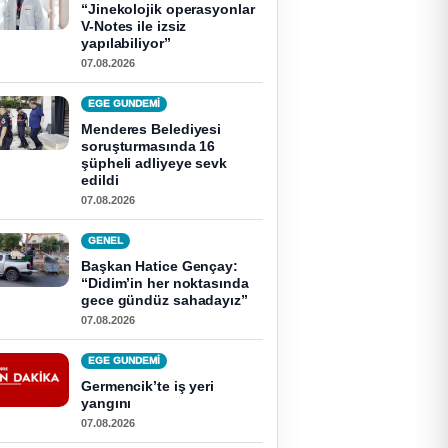
“Jinekolojik operasyonlar
V-Notes ile izsiz
yapılabiliyor”
07.08.2026
EGE GUNDEMİ
Menderes Belediyesi
soruşturmasında 16
şüpheli adliyeye sevk
edildi
07.08.2026
GENEL
Başkan Hatice Gençay:
“Didim’in her noktasında
gece gündüz sahadayız”
07.08.2026
EGE GUNDEMİ
Germencik’te iş yeri
yangını
07.08.2026