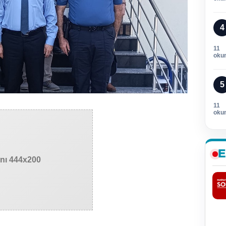
4
11
oku
5
11
oku
E
anı 444x200