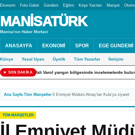
Ekonomi
Foto Galeri
Gündem
Eğitim
Köşe Yazıları
Manşet
Otomo
MANİSATÜRK
Manisa’nın Haber Merkezi
ANASAYFA
EKONOMİ
SPOR
EGE GUNDEMİ
Künye
Yasal Uyarı
Üyelik
Tüm Yazarlar
İletişim
Vali Varol yangın bölgesinde incelemelerde bulundu
Marma
SON DAKİKA
Ana Sayfa
›
Tüm Manşetler
›
İl Emniyet Müdürü Aktaş’tan Kula’ya ziyaret
TÜM MANŞETLER
İl Emniyet Müd