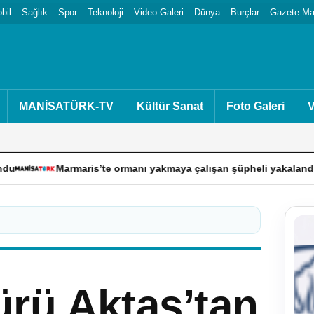
bil
Sağlık
Spor
Teknoloji
Video Galeri
Dünya
Burçlar
Gazete Man
MANİSATÜRK-TV
Kültür Sanat
Foto Galeri
V
ris’te ormanı yakmaya çalışan şüpheli yakalandı
Köşk’te
ürü Aktaş’tan