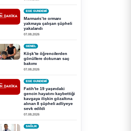
EGE GUNDEMİ
Marmaris’te ormanı
yakmaya çalışan şüpheli
yakalandı
07.08.2026
GENEL
Köşk’te öğrencilerden
gönüllere dokunan saç
bakımı
07.08.2026
EGE GUNDEMİ
Fatih’te 19 yaşındaki
gencin hayatını kaybettiği
kavgaya ilişkin gözaltına
alınan 8 şüpheli adliyeye
sevk edildi
07.08.2026
SAĞLIK