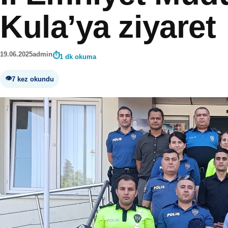
Kula’ya ziyaret
19.06.2025
admin
1 dk okuma
7 kez okundu