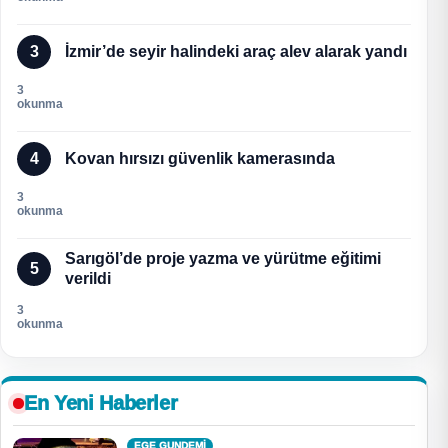
3
İzmir’de seyir halindeki araç alev alarak yandı
3
okunma
4
Kovan hırsızı güvenlik kamerasında
3
okunma
Sarıgöl’de proje yazma ve yürütme eğitimi
5
verildi
3
okunma
En Yeni Haberler
EGE GUNDEMİ