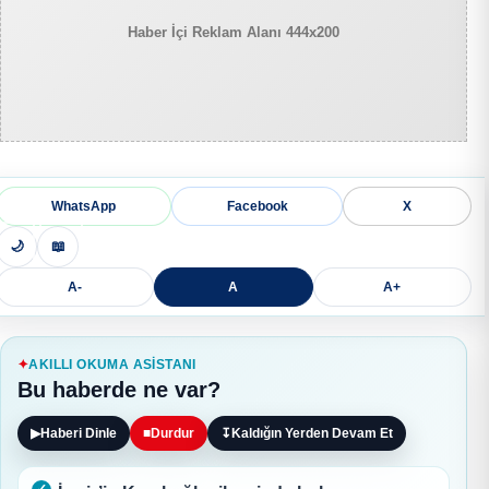
Haber İçi Reklam Alanı 444x200
WhatsApp
Facebook
X
🌙
📖
A-
A
A+
AKILLI OKUMA ASISTANI
Bu haberde ne var?
▶
Haberi Dinle
■
Durdur
↧
Kaldığın Yerden Devam Et