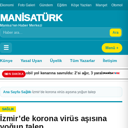
Ekonomi
Foto Galeri
Gündem
Eğitim
Köşe Yazıları
Manşet
Otomobil
MANİSATÜRK
Manisa’nın Haber Merkezi
Ara
Arama
☰
Menü +
Künye
Yasal Uyarı
Üyelik
Tüm Yazarlar
İletişim
obil yol kenarına savruldu: 2’si ağır, 3 yaralı
Bodrum’da havuz 
SON DAKİKA
Ana Sayfa
›
Sağlık
›
İzmir’de korona virüs aşısına yoğun talep
SAĞLIK
İzmir’de korona virüs aşısına
yoğun talep