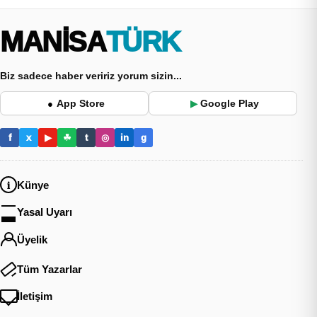
MANİSA
TÜRK
Biz sadece haber veririz yorum sizin...
App Store
Google Play
●
▶
f
x
▶
☘
t
◎
in
g
Künye
Yasal Uyarı
Üyelik
Tüm Yazarlar
İletişim