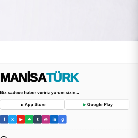
MANİSA
TÜRK
Biz sadece haber veririz yorum sizin...
App Store
Google Play
●
▶
f
x
▶
☘
t
◎
in
g