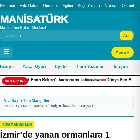
Ekonomi
Foto Galeri
Gündem
Eğitim
Köşe Yazıları
Manşet
Otomobil
MANİSATÜRK
Manisa’nın Haber Merkezi
Ara
Arama
☰
Menü +
Künye
Yasal Uyarı
Üyelik
Tüm Yazarlar
İletişim
Emin Bektaş’ı kadrosuna kattı
Dünya Fen Bilimleri Şampiyonas
SON DAKİKA
Ana Sayfa
›
Tüm Manşetler
›
İzmir’de yanan ormanlara 1 milyon fidan kampanyası
TÜM MANŞETLER
İzmir’de yanan ormanlara 1