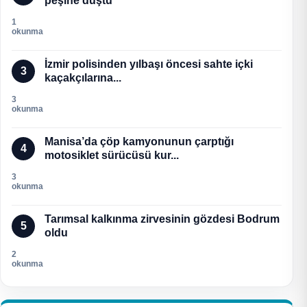
peşine düştü
1
okunma
İzmir polisinden yılbaşı öncesi sahte içki
3
kaçakçılarına...
3
okunma
Manisa’da çöp kamyonunun çarptığı
4
motosiklet sürücüsü kur...
3
okunma
Tarımsal kalkınma zirvesinin gözdesi Bodrum
5
oldu
2
okunma