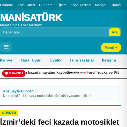
Ekonomi
Foto Galeri
Gündem
Eğitim
Köşe Yazıları
Manşet
Otomobil
MANİSATÜRK
Manisa’nın Haber Merkezi
Ara
Arama
☰
Menü +
Künye
Yasal Uyarı
Üyelik
Tüm Yazarlar
İletişim
zada hayatını kaybetti
Ford Trucks ve IVECO’nun yeni nesil kabi
SON DAKİKA
Ana Sayfa
›
Gündem
›
İzmir’deki feci kazada motosiklet sürücüsü yaşamını yitirdi
GÜNDEM
İzmir’deki feci kazada motosiklet