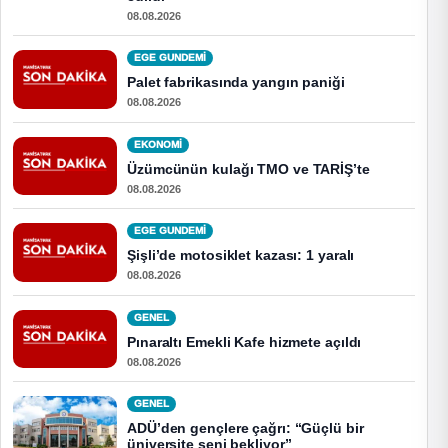
08.08.2026
EGE GUNDEMİ
Palet fabrikasında yangın paniği
08.08.2026
EKONOMI
Üzümcünün kulağı TMO ve TARİŞ’te
08.08.2026
EGE GUNDEMİ
Şişli’de motosiklet kazası: 1 yaralı
08.08.2026
GENEL
Pınaraltı Emekli Kafe hizmete açıldı
08.08.2026
GENEL
ADÜ’den gençlere çağrı: “Güçlü bir
üniversite seni bekliyor”