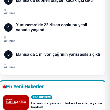
3
Manisa’da şüpheli araçtan kaçak içki çıktı
4
okunma
Yunusemre’de 23 Nisan coşkusu yeşil
4
sahada yaşandı
8
okunma
5
Manisa’da 1 milyon çağrının yarısı asılsız çıktı
1
okunma
En Yeni Haberler
EGE GUNDEMİ
Babasını ziyarete giderken kazada hayatını
kaybetti