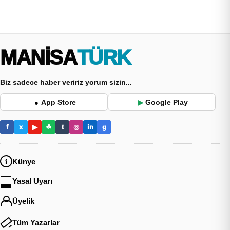
MANİSA
TÜRK
Biz sadece haber veririz yorum sizin...
App Store
Google Play
●
▶
f
x
▶
☘
t
◎
in
g
Künye
Yasal Uyarı
Üyelik
Tüm Yazarlar