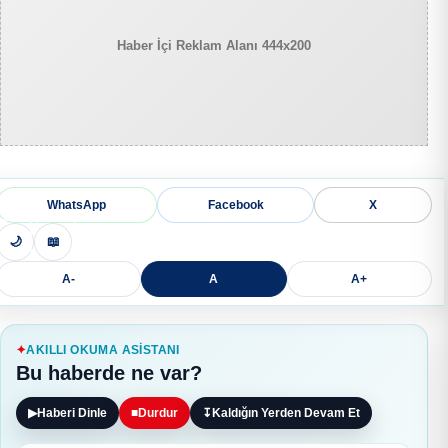
Haber İçi Reklam Alanı 444x200
WhatsApp
Facebook
X
🌙
📖
A-
A
A+
AKILLI OKUMA ASISTANI
Bu haberde ne var?
▶
Haberi Dinle
■
Durdur
↧
Kaldığın Yerden Devam Et