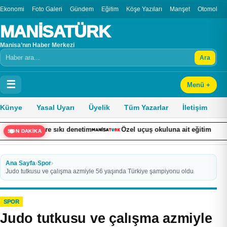
Ekonomi
Foto Galeri
Gündem
Eğitim
Köşe Yazıları
Manşet
Otomobil
MANİSATÜRK
Manisa’nın Haber Merkezi
Ara
Arama
☰
Menü +
Künye
Yasal Uyarı
Üyelik
Tüm Yazarlar
İletişim
lere sıkı denetim
Özel uçuş okuluna ait eğitim uçağı pistten çıkt
SON DAKİKA
Ana Sayfa
›
Spor
›
Judo tutkusu ve çalışma azmiyle 56 yaşında Türkiye şampiyonu oldu
SPOR
Judo tutkusu ve çalışma azmiyle