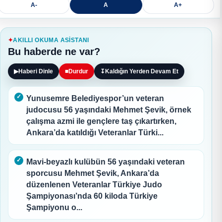
A-
A
A+
AKILLI OKUMA ASISTANI
Bu haberde ne var?
▶
Haberi Dinle
■
Durdur
↧
Kaldığın Yerden Devam Et
Yunusemre Belediyespor’un veteran
judocusu 56 yaşındaki Mehmet Şevik, örnek
çalışma azmi ile gençlere taş çıkartırken,
Ankara’da katıldığı Veteranlar Türki...
Mavi-beyazlı kulübün 56 yaşındaki veteran
sporcusu Mehmet Şevik, Ankara’da
düzenlenen Veteranlar Türkiye Judo
Şampiyonası’nda 60 kiloda Türkiye
Şampiyonu o...