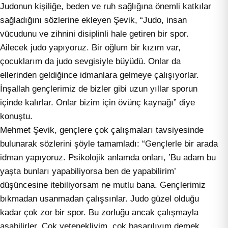
Judonun kişiliğe, beden ve ruh sağlığına önemli katkılar
sağladığını sözlerine ekleyen Şevik, “Judo, insan
vücudunu ve zihnini disiplinli hale getiren bir spor.
Ailecek judo yapıyoruz. Bir oğlum bir kızım var,
çocuklarım da judo sevgisiyle büyüdü. Onlar da
ellerinden geldiğince idmanlara gelmeye çalışıyorlar.
İnşallah gençlerimiz de bizler gibi uzun yıllar sporun
içinde kalırlar. Onlar bizim için övünç kaynağı” diye
konuştu.
Mehmet Şevik, gençlere çok çalışmaları tavsiyesinde
bulunarak sözlerini şöyle tamamladı: “Gençlerle bir arada
idman yapıyoruz. Psikolojik anlamda onları, ’Bu adam bu
yaşta bunları yapabiliyorsa ben de yapabilirim’
düşüncesine itebiliyorsam ne mutlu bana. Gençlerimiz
bıkmadan usanmadan çalışsınlar. Judo güzel olduğu
kadar çok zor bir spor. Bu zorluğu ancak çalışmayla
aşabilirler. Çok yetenekliyim, çok başarılıyım demek