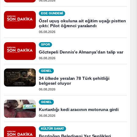
06.08.2026
EGE GUNDEMİ
Özel uçuş okuluna ait eğitim uçağı pistten
çıktı: Pilot öğrenci yaralandı
06.08.2026
SPOR
Göztepeli Dennis’e Almanya’dan talip var
06.08.2026
GENEL
34 ülkede yeralan 78 Türk şehitliği
belgesel oluyor
06.08.2026
GENEL
Kurtardığı kedi aracının motoruna girdi
06.08.2026
KÜLTÜR SANAT
Bozdoğan Belediyesi Yaz Şenlikleri