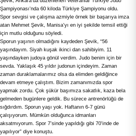
Şevik, Ankara’da düzenlenen Veteranlar Türkiye Judo
Şampiyonası’nda 60 kiloda Türkiye Şampiyonu oldu.
Spor sevgisi ve çalışma azmiyle örnek bir başarıya imza
atan Mehmet Şevik, Manisa’yı en iyi şekilde temsil ettiği
için mutlu olduğunu söyledi.
Sporun yaşının olmadığını kaydeden Şevik, “56
yaşındayım. Siyah kuşak ikinci dan sahibiyim. 11
yaşındayken judoya gönül verdim. Judo benim için bir
sevda. Yaklaşık 45 yıldır judonun içindeyim. Zaman
zaman duraklamalarımız olsa da elimden geldiğince
devam etmeye çalıştım. Bizim zamanımızda spor
yapmak zordu. Çok şükür başımıza sakatlık, kaza bela
gelmeden bugünlere geldik. Bu sürece antrenörlüğü de
sığdırdım. Sporun yaşı yok. Haftanın 6-7 günü
çalışıyorum. Mümkün olduğunca idmanları
aksatmıyorum. Spor 7’sinde yapıldığı gibi 70’inde de
yapılıyor” diye konuştu.