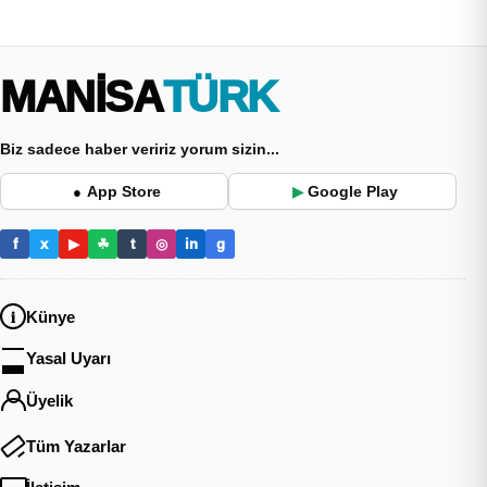
MANİSA
TÜRK
Biz sadece haber veririz yorum sizin...
App Store
Google Play
●
▶
f
x
▶
☘
t
◎
in
g
Künye
Yasal Uyarı
Üyelik
Tüm Yazarlar