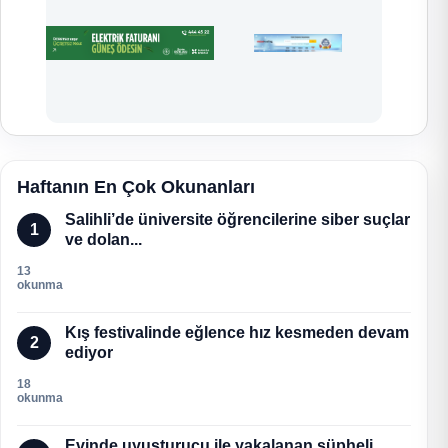
Haftanın En Çok Okunanları
Salihli’de üniversite öğrencilerine siber suçlar
1
ve dolan...
13
okunma
Kış festivalinde eğlence hız kesmeden devam
2
ediyor
18
okunma
Evinde uyuşturucu ile yakalanan şüpheli