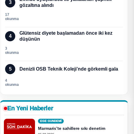
3
gözaltına alındı
17
okunma
Glütensiz diyete başlamadan önce iki kez
4
düşünün
3
okunma
5
Denizli OSB Teknik Koleji’nde görkemli gala
4
okunma
En Yeni Haberler
EGE GUNDEMİ
Marmaris’te sahillere sıkı denetim