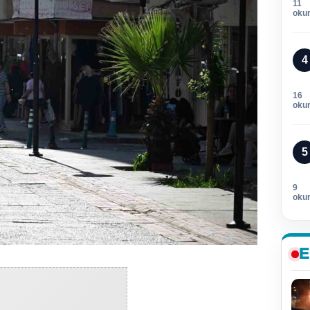
11
oku
4
16
oku
5
9
oku
E