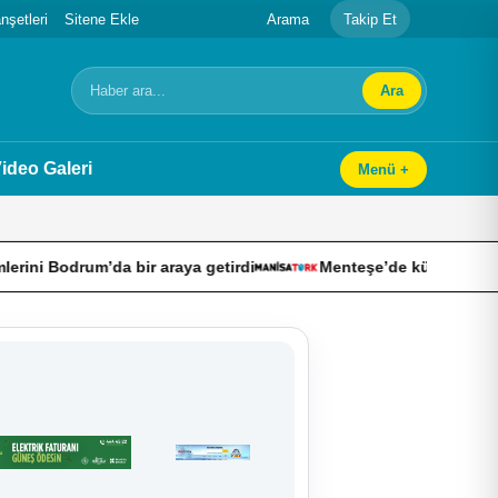
şetleri
Sitene Ekle
Arama
Takip Et
Ara
Arama
ideo Galeri
Menü +
 bir araya getirdi
Menteşe’de küçük ölçekli hortumlar toz