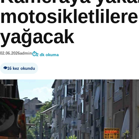
motosikletliler
yağacak
02.06.2026
admin
2 dk okuma
16 kez okundu