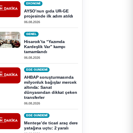
EKONOMI
AYSO’nun gıda UR-GE
projesinde ilk adım atıldı
06.08.2026
GENEL
Hisarcık’ta “Yazımda
Kardeşlik Var” kampı
tamamlandı
06.08.2026
EGE GUNDEMİ
AHBAP soruşturmasında
milyonluk bağışlar mercek
altında: Sanat
dünyasından dikkat çeken
transferler
06.08.2026
EGE GUNDEMİ
Menteşe’de ticari araç dere
yatağına uçtu: 2 yaralı