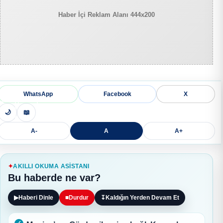
Haber İçi Reklam Alanı 444x200
WhatsApp
Facebook
X
🌙
📖
A-
A
A+
AKILLI OKUMA ASISTANI
Bu haberde ne var?
▶
Haberi Dinle
■
Durdur
↧
Kaldığın Yerden Devam Et