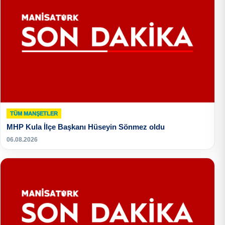
TÜM MANŞETLER
MHP Kula İlçe Başkanı Hüseyin Sönmez oldu
06.08.2026