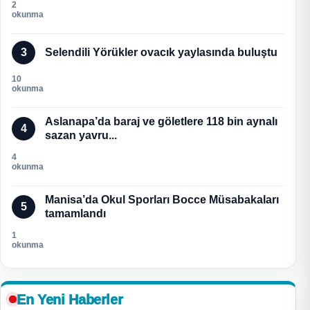
2
okunma
3
Selendili Yörükler ovacık yaylasında buluştu
10
okunma
Aslanapa’da baraj ve göletlere 118 bin aynalı
4
sazan yavru...
4
okunma
Manisa’da Okul Sporları Bocce Müsabakaları
5
tamamlandı
1
okunma
En Yeni Haberler