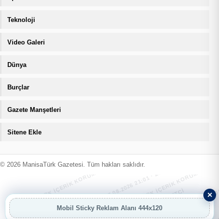
Teknoloji
Video Galeri
Dünya
Burçlar
Gazete Manşetleri
Sitene Ekle
MANİSATÜRK İÇERİK KORUMA · 07.08.2026 21:01 · ZIYARETÇI
MANİSATÜRK İÇERİK KORUMA · 07.08
MANİSATÜRK İÇERİK KORUMA · 07.08.2026 21:01 · ZIYARETÇI
MANİSATÜRK İÇERİK KORUMA · 07.08
© 2026 ManisaTürk Gazetesi. Tüm hakları saklıdır.
×
Mobil Sticky Reklam Alanı 444x120
AI
AI Asistan