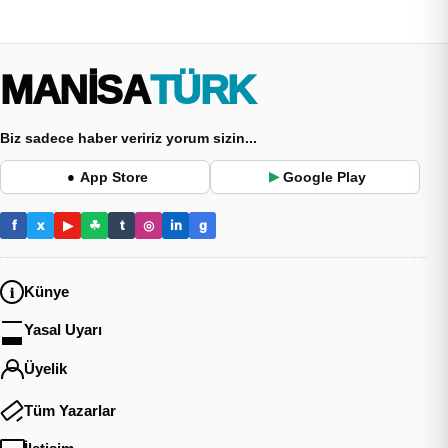
MANİSA
TÜRK
Biz sadece haber veririz yorum sizin...
App Store
Google Play
●
▶
f
x
▶
☘
t
◎
in
g
Künye
Yasal Uyarı
Üyelik
Tüm Yazarlar