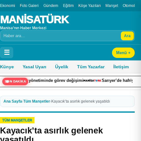
Ekonomi
Foto Galeri
Gündem
Eğitim
Köşe Yazıları
Manşet
Otomobil
MANİSATÜRK
Manisa’nın Haber Merkezi
Ara
Arama
☰
Menü +
Künye
Yasal Uyarı
Üyelik
Tüm Yazarlar
İletişim
üst yönetiminde görev değişimi
Sarıyer’de hafriyat kamyonu şar
SON DAKİKA
Ana Sayfa
›
Tüm Manşetler
›
Kayacık’ta asırlık gelenek yaşatıldı
TÜM MANŞETLER
Kayacık’ta asırlık gelenek
yaşatıldı