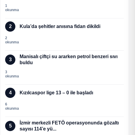
1
okunma
2
Kula’da şehitler anısına fidan dikildi
2
okunma
Manisalı çiftçi su ararken petrol benzeri sıvı
3
buldu
3
okunma
4
Kızılcaspor lige 13 – 0 ile başladı
6
okunma
İzmir merkezli FETÖ operasyonunda gözaltı
5
sayısı 114’e yü...