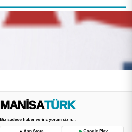
MANİSA
TÜRK
Biz sadece haber veririz yorum sizin...
App Store
Google Play
●
▶