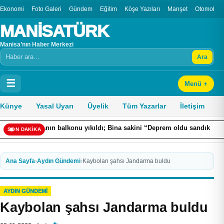
Ekonomi
Foto Galeri
Gündem
Eğitim
Köşe Yazıları
Manşet
Otomobil
MANİSATÜRK
Manisa’nın Haber Merkezi
Ara
Arama
☰
Menü +
Künye
Yasal Uyarı
Üyelik
Tüm Yazarlar
İletişim
tlı binanın balkonu yıkıldı; Bina sakini “Deprem oldu sandık” dedi
SON DAKİKA
Ana Sayfa
›
Aydın Gündemi
›
Kaybolan şahsı Jandarma buldu
AYDIN GÜNDEMI
Kaybolan şahsı Jandarma buldu