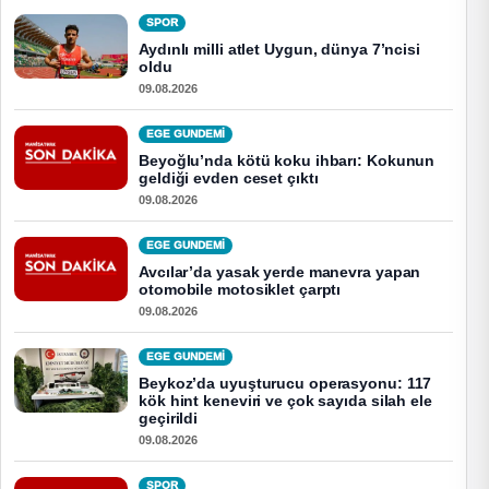
SPOR
Aydınlı milli atlet Uygun, dünya 7’ncisi
oldu
09.08.2026
EGE GUNDEMİ
Beyoğlu’nda kötü koku ihbarı: Kokunun
geldiği evden ceset çıktı
09.08.2026
EGE GUNDEMİ
Avcılar’da yasak yerde manevra yapan
otomobile motosiklet çarptı
09.08.2026
EGE GUNDEMİ
Beykoz’da uyuşturucu operasyonu: 117
kök hint keneviri ve çok sayıda silah ele
geçirildi
09.08.2026
SPOR