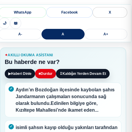
WhatsApp
Facebook
X
🌙
📖
A-
A
A+
AKILLI OKUMA ASISTANI
Bu haberde ne var?
▶
Haberi Dinle
■
Durdur
↧
Kaldığın Yerden Devam Et
Aydın’ın Bozdoğan ilçesinde kaybolan şahıs
Jandarmanın çalışmaları sonucunda sağ
olarak bulundu.Edinilen bilgiye göre,
Kızıltepe Mahallesi’nde ikamet eden...
isimli şahsın kayıp olduğu yakınları tarafından