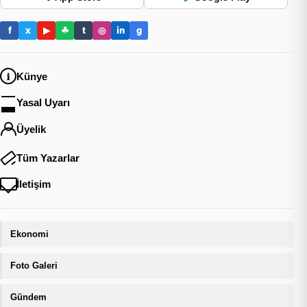
f
x
▶
☘
t
◎
in
g
Künye
Yasal Uyarı
Üyelik
Tüm Yazarlar
İletişim
Ekonomi
Foto Galeri
Gündem