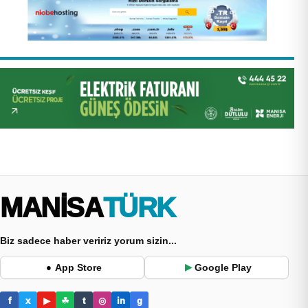
MANİSA
TÜRK
Biz sadece haber veririz yorum sizin...
App Store
Google Play
●
▶
f
x
▶
☘
t
◎
in
g