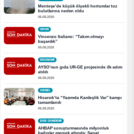
Menteşe’de küçük ölçekli hortumlar toz
bulutlarına neden oldu
06.08.2026
SPOR
Vincenzo Italiano: “Takım olmayı
başardık”
06.08.2026
EKONOMI
AYSO’nun gıda UR-GE projesinde ilk adım
atıldı
06.08.2026
GENEL
Hisarcık’ta “Yazımda Kardeşlik Var” kampı
tamamlandı
06.08.2026
EGE GUNDEMİ
AHBAP soruşturmasında milyonluk
bağışlar mercek altında: Sanat