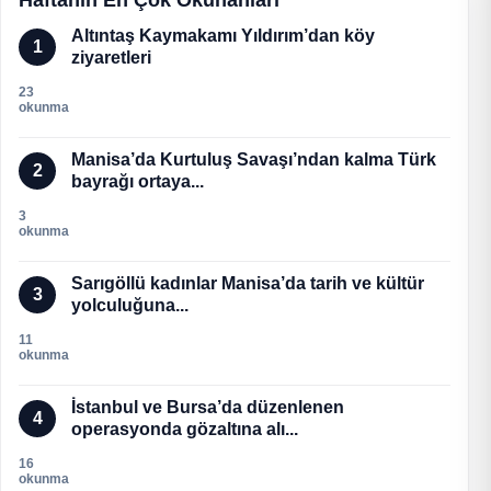
Altıntaş Kaymakamı Yıldırım’dan köy
1
ziyaretleri
23
okunma
Manisa’da Kurtuluş Savaşı’ndan kalma Türk
2
bayrağı ortaya...
3
okunma
Sarıgöllü kadınlar Manisa’da tarih ve kültür
3
yolculuğuna...
11
okunma
İstanbul ve Bursa’da düzenlenen
4
operasyonda gözaltına alı...
16
okunma