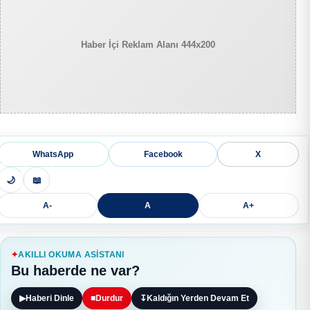
Haber İçi Reklam Alanı 444x200
WhatsApp
Facebook
X
🌙
📖
A-
A
A+
AKILLI OKUMA ASISTANI
Bu haberde ne var?
▶
Haberi Dinle
■
Durdur
↧
Kaldığın Yerden Devam Et