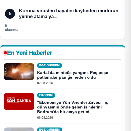
Korona virüsten hayatını kaybeden müdürün
5
yerine atama ya...
9
okunma
En Yeni Haberler
EGE GUNDEMİ
Kartal’da minibüs yangını: Peş peşe
patlamalar paniğe neden oldu
07.08.2026
EKONOMI
“Ekonomiye Yön Verenler Zirvesi” iş
dünyasının önde gelen isimlerini
Bodrum’da bir araya getirdi
06.08.2026
EGE GUNDEMİ