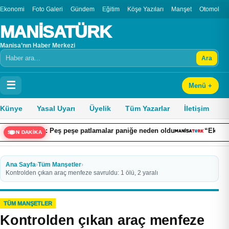
Ekonomi
Foto Galeri
Gündem
Eğitim
Köşe Yazıları
Manşet
Otomobil
MANİSATÜRK
Manisa’nın Haber Merkezi
Ara
Arama
☰
Menü +
Künye
Yasal Uyarı
Üyelik
Tüm Yazarlar
İletişim
ını: Peş peşe patlamalar paniğe neden oldu
“Ekonomiye Yön Ver
SON DAKİKA
Ana Sayfa
›
Tüm Manşetler
›
Kontrolden çıkan araç menfeze savruldu: 1 ölü, 2 yaralı
TÜM MANŞETLER
Kontrolden çıkan araç menfeze