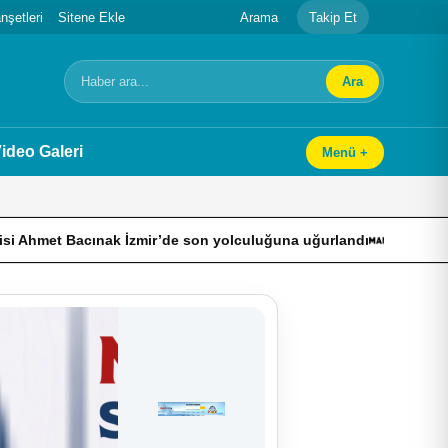
şetleri
Sitene Ekle
Arama
Takip Et
Ara
Arama
ideo Galeri
Menü +
 Bacınak İzmir’de son yolculuğuna uğurlandı
Makine daire