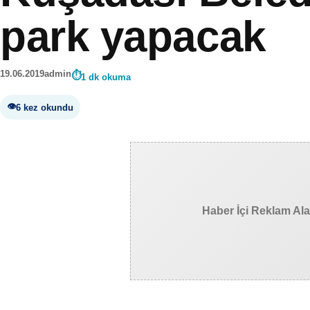
park yapacak
19.06.2019
admin
1 dk okuma
6 kez okundu
Haber İçi Reklam Al