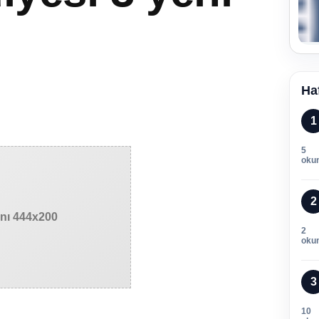
Ha
1
5
oku
2
anı 444x200
2
oku
3
10