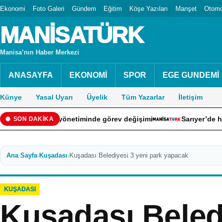
Ekonomi
Foto Galeri
Gündem
Eğitim
Köşe Yazıları
Manşet
Otomo
MANİSATÜRK
Manisa’nın Haber Merkezi
ANASAYFA
EKONOMİ
SPOR
EGE GUNDEMİ
Künye
Yasal Uyarı
Üyelik
Tüm Yazarlar
İletişim
ubu üst yönetiminde görev değişimi
Sarıyer’de hafriyat k
SON DAKİKA
Ana Sayfa
›
Kuşadası
›
Kuşadası Belediyesi 3 yeni park yapacak
KUŞADASI
Kuşadası Beledi