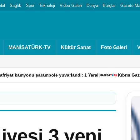
bil
Sağlık
Spor
Teknoloji
Video Galeri
Dünya
Burçlar
Gazete Man
MANİSATÜRK-TV
Kültür Sanat
Foto Galeri
V
amyonu şarampole yuvarlandı: 1 Yaralı
Kıbrıs Gazisi Ahmet
yesi 3 yeni