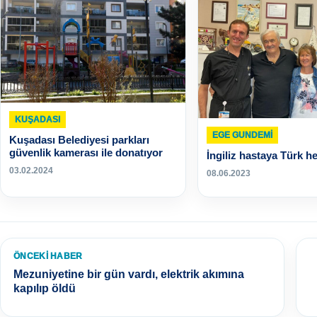
KUŞADASI
EGE GUNDEMİ
Kuşadası Belediyesi parkları
güvenlik kamerası ile donatıyor
İngiliz hastaya Türk he
03.02.2024
08.06.2023
ÖNCEKI HABER
Mezuniyetine bir gün vardı, elektrik akımına
kapılıp öldü