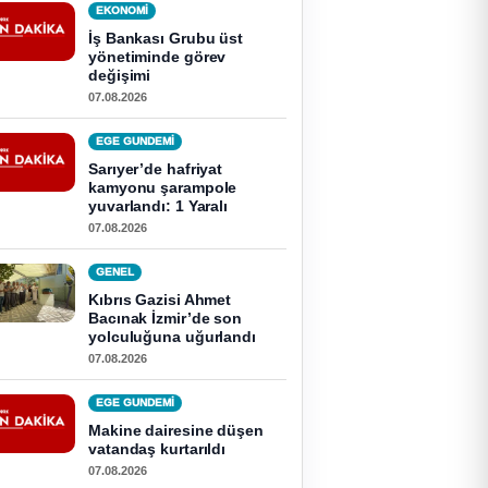
EKONOMI
İş Bankası Grubu üst
yönetiminde görev
değişimi
07.08.2026
EGE GUNDEMİ
Sarıyer’de hafriyat
kamyonu şarampole
yuvarlandı: 1 Yaralı
07.08.2026
GENEL
Kıbrıs Gazisi Ahmet
Bacınak İzmir’de son
yolculuğuna uğurlandı
07.08.2026
EGE GUNDEMİ
Makine dairesine düşen
vatandaş kurtarıldı
07.08.2026