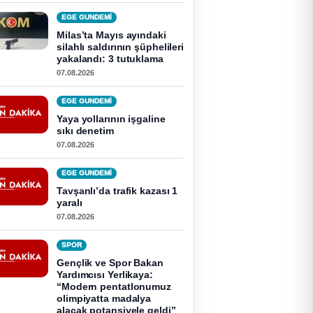
EGE GUNDEMİ
Milas’ta Mayıs ayındaki
silahlı saldırının şüphelileri
yakalandı: 3 tutuklama
07.08.2026
EGE GUNDEMİ
Yaya yollarının işgaline
sıkı denetim
07.08.2026
EGE GUNDEMİ
Tavşanlı’da trafik kazası 1
yaralı
07.08.2026
SPOR
Gençlik ve Spor Bakan
Yardımcısı Yerlikaya:
“Modern pentatlonumuz
olimpiyatta madalya
alacak potansiyele geldi”