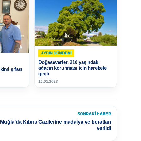
AYDIN GÜNDEMI
Doğaseverler, 210 yaşındaki
ağacın korunması için harekete
kimi şifası
geçti
12.01.2023
SONRAKI HABER
Muğla’da Kıbrıs Gazilerine madalya ve beratları
verildi