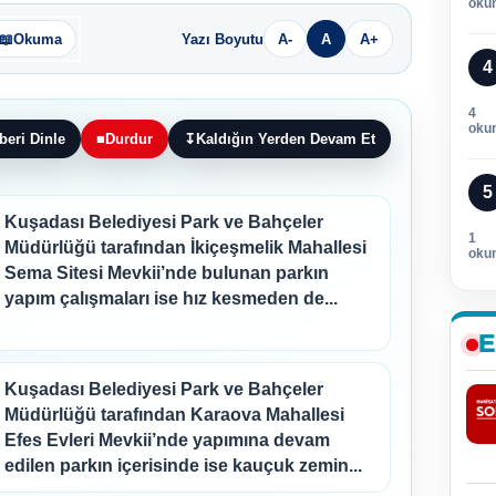
oku
📖
Okuma
Yazı Boyutu
A-
A
A+
4
4
oku
beri Dinle
■
Durdur
↧
Kaldığın Yerden Devam Et
5
Kuşadası Belediyesi Park ve Bahçeler
1
Müdürlüğü tarafından İkiçeşmelik Mahallesi
oku
Sema Sitesi Mevkii’nde bulunan parkın
yapım çalışmaları ise hız kesmeden de...
E
Kuşadası Belediyesi Park ve Bahçeler
Müdürlüğü tarafından Karaova Mahallesi
Efes Evleri Mevkii’nde yapımına devam
edilen parkın içerisinde ise kauçuk zemin...